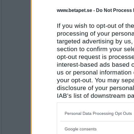
topcats50
www.betapet.se -
Do Not Process 
Sommar
Vintersport eller sommarsport?
If you wish to opt-out of the
processing of your personal
Antal inlägg:
targeted advertising by us
3065
section to confirm your sel
Prärieklocka
opt-out request is proces
Sommar
interest-based ads based o
Bok eller läsplatta?
us or personal information d
your opt-out. You may separ
Antal inlägg:
11487
disclosure of your personal
IAB’s list of downstream pa
Kirgizistan
also be disclosed by us to 
Bok.
Downstream Participants
th
Solbränna eller blek hy?
Personal Data Processing Opt Outs
third parties.
Google consents
Antal inlägg:
Please note that this web
1188