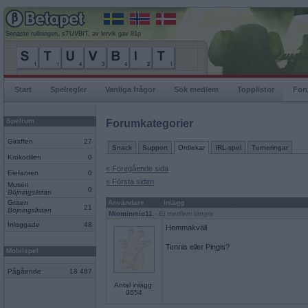
Senaste rullningen, sTUVBIT, av lervik gav 81p
Start
Spelregler
Vanliga frågor
Sök medlem
Topplistor
For
Spelrum
Forumkategorier
Giraffen
27
Snack
Support
Ordlekar
IRL-spel
Turneringar
Krokodilen
0
« Föregående sida
Elefanten
0
« Första sidan
Musen
0
Böjningslistan
Grisen
Användare
Inlägg
21
Böjningslistan
Miominmio11
- Ej medlem längre
Inloggade
48
Hemmakväll
Tennis eller Pingis?
Mobilspel
Pågående
18 487
Antal inlägg:
9654