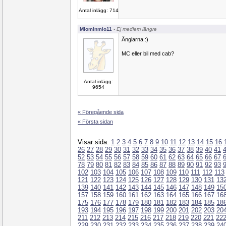
Antal inlägg: 714
Miominmio11
- Ej medlem längre
Änglarna :)
MC eller bil med cab?
Antal inlägg:
9654
« Föregående sida
« Första sidan
Visar sida:
1
2
3
4
5
6
7
8
9
10
11
12
13
14
15
16
26
27
28
29
30
31
32
33
34
35
36
37
38
39
40
41
52
53
54
55
56
57
58
59
60
61
62
63
64
65
66
67
78
79
80
81
82
83
84
85
86
87
88
89
90
91
92
93
102
103
104
105
106
107
108
109
110
111
112
113
121
122
123
124
125
126
127
128
129
130
131
13
139
140
141
142
143
144
145
146
147
148
149
15
157
158
159
160
161
162
163
164
165
166
167
16
175
176
177
178
179
180
181
182
183
184
185
18
193
194
195
196
197
198
199
200
201
202
203
20
211
212
213
214
215
216
217
218
219
220
221
22
229
230
231
232
233
234
235
236
237
238
239
24