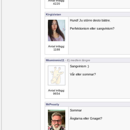
Antal inlägg:
4220
Kirgizistan
Hund! Ju större desto bättre.
Perfektionism eller sangvinism?
Antal inlägg:
1188
Miominmio11
- Ej medlem längre
Sangvinism :)
Vår eller sommar?
Antal inlägg:
9654
MrPeasly
Sommar
Änglarna eller Gnaget?