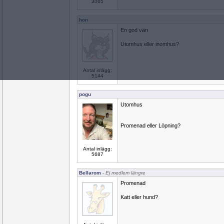
3065
hon
En god vän
Utomhus eller inomhus?
Antal inlägg:
5144
pogu
Utomhus
Promenad eller Löpning?
Antal inlägg:
5687
Bellarom
- Ej medlem längre
Promenad
Katt eller hund?