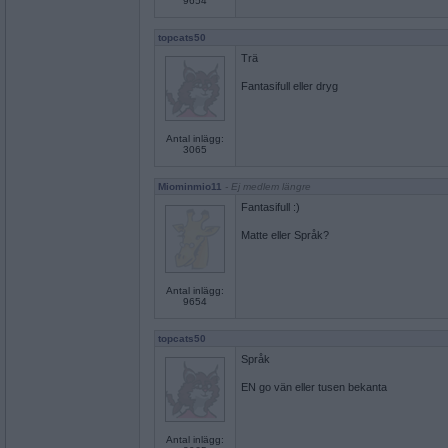
9654
topcats50
Trä
Fantasifull eller dryg
Antal inlägg:
3065
Miominmio11
- Ej medlem längre
Fantasifull :)
Matte eller Språk?
Antal inlägg:
9654
topcats50
Språk
EN go vän eller tusen bekanta
Antal inlägg: