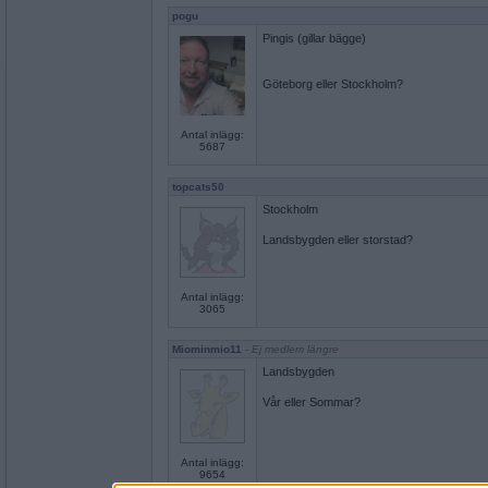
pogu
Pingis (gillar bägge)
Göteborg eller Stockholm?
Antal inlägg:
5687
topcats50
Stockholm
Landsbygden eller storstad?
Antal inlägg:
3065
Miominmio11
- Ej medlem längre
Landsbygden
Vår eller Sommar?
Antal inlägg:
9654