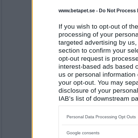
itsonlydana
www.betapet.se -
Do Not Process 
Skåne tror jag
Fårskinnstofflor eller raggsockar?
If you wish to opt-out of the
processing of your personal
targeted advertising by us
Antal inlägg:
1295
section to confirm your sel
elaa
opt-out request is proces
raggsockor
interest-based ads based o
plattityder eller attityder
us or personal information d
your opt-out. You may separ
Antal inlägg:
disclosure of your personal
15624
IAB’s list of downstream pa
Ruckzuck
also be disclosed by us to 
attityder
Downstream Participants
th
Personal Data Processing Opt Outs
tolerans eller acceptans
third parties.
Google consents
Antal inlägg:
Please note that this web
34614