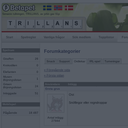
Senaste rullningen, TRILLANS, av johin gav 61p
Start
Spelregler
Vanliga frågor
Sök medlem
Topplistor
For
Spelrum
Forumkategorier
Giraffen
26
Snack
Support
Ordlekar
IRL-spel
Turneringar
Krokodilen
0
« Föregående sida
Elefanten
0
« Första sidan
Musen
1
Böjningslistan
Grisen
Användare
Inlägg
24
Böjningslistan
Greta grus
Inloggade
51
Ost
Snöflingor eller regndroppar
Mobilspel
Pågående
18 487
Antal inlägg:
27944