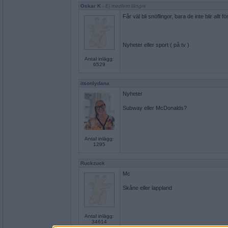
Oskar K
- Ej medlem längre
Får väl bli snöflingor, bara de inte blir allt 
Nyheter eller sport ( på tv )
Antal inlägg:
6529
itsonlydana
Nyheter
Subway eller McDonalds?
Antal inlägg:
1295
Ruckzuck
Mc
Skåne eller lappland
Antal inlägg:
34614