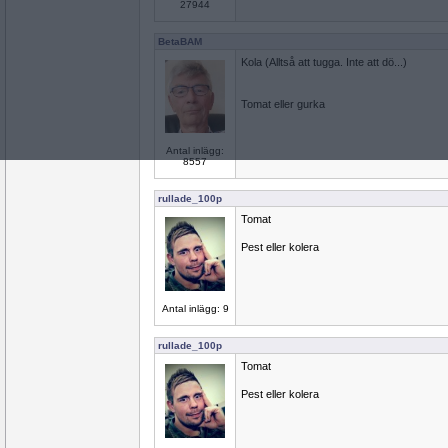
27944
BetaBAM
Kola (Alltså att tugga. Inte att dö...)
Tomat eller gurka
Antal inlägg:
8557
rullade_100p
Tomat
Pest eller kolera
Antal inlägg: 9
rullade_100p
Tomat
Pest eller kolera