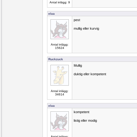
Antal inlägg: 9
elaa
pest
mullig eller kurvig
Antal inlägg:
15624
Ruckzuck
Mullig
duktig eller kompetent
Antal inlägg:
34614
elaa
kompetent
listig eller modig
Antal inlägg: