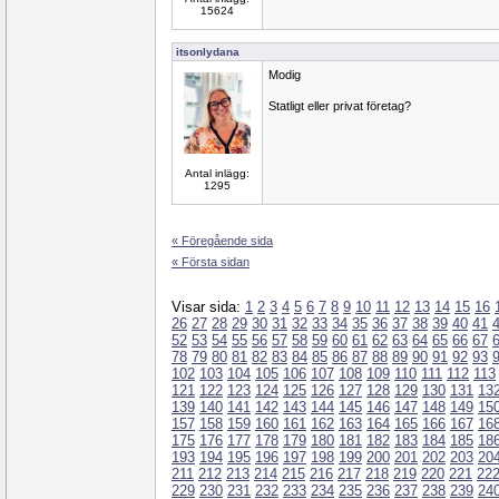
15624
itsonlydana
Modig
Statligt eller privat företag?
Antal inlägg:
1295
« Föregående sida
« Första sidan
Visar sida:
1
2
3
4
5
6
7
8
9
10
11
12
13
14
15
16
26
27
28
29
30
31
32
33
34
35
36
37
38
39
40
41
52
53
54
55
56
57
58
59
60
61
62
63
64
65
66
67
78
79
80
81
82
83
84
85
86
87
88
89
90
91
92
93
102
103
104
105
106
107
108
109
110
111
112
113
121
122
123
124
125
126
127
128
129
130
131
13
139
140
141
142
143
144
145
146
147
148
149
15
157
158
159
160
161
162
163
164
165
166
167
16
175
176
177
178
179
180
181
182
183
184
185
18
193
194
195
196
197
198
199
200
201
202
203
20
211
212
213
214
215
216
217
218
219
220
221
22
229
230
231
232
233
234
235
236
237
238
239
24