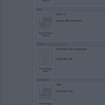
34614
elaa
paris :o)
sparris eller parisdans
Antal inlägg:
15624
Oskar K
- Ej medlem längre
Parisdans låter spännande.
Glob eller sfär.
Antal inlägg:
6529
Greta grus
Sfär
Kola eller Cola.
Antal inlägg: