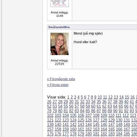
Antal inlägg:
1146
SmålandsMira
Blond (på mig själv)
Hund eller katt?
Antal inlägg:
22535
« Föregående sida
« Första sidan
Visar sida:
1
2
3
4
5
6
7
8
9
10
11
12
13
14
15
16
26
27
28
29
30
31
32
33
34
35
36
37
38
39
40
41
52
53
54
55
56
57
58
59
60
61
62
63
64
65
66
67
78
79
80
81
82
83
84
85
86
87
88
89
90
91
92
93
102
103
104
105
106
107
108
109
110
111
112
113
121
122
123
124
125
126
127
128
129
130
131
13
139
140
141
142
143
144
145
146
147
148
149
15
157
158
159
160
161
162
163
164
165
166
167
16
175
176
177
178
179
180
181
182
183
184
185
18