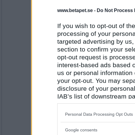
Vilja123
www.betapet.se -
Do Not Process 
Solen
Dragracing eller Tour de France?
If you wish to opt-out of the
processing of your personal
targeted advertising by us
Antal inlägg:
1050
section to confirm your sel
gubri
opt-out request is proces
interest-based ads based o
Tour de France
us or personal information d
Vintersemester eller sommarsemester ?
your opt-out. You may separ
disclosure of your personal
Antal inlägg:
2080
IAB’s list of downstream pa
SmålandsMira
also be disclosed by us to 
Sommarsemester
Downstream Participants
th
Personal Data Processing Opt Outs
Lata dagar i solen eller uppleva så mycket
third parties.
Google consents
Please note that this web
Antal inlägg: