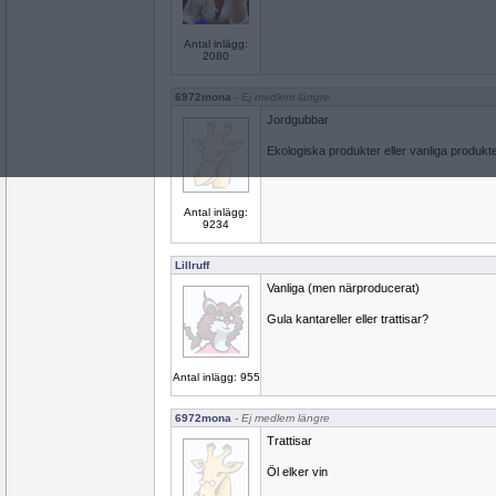
Antal inlägg:
2080
6972mona
- Ej medlem längre
Jordgubbar
Ekologiska produkter eller vanliga produkt
Antal inlägg:
9234
Lillruff
Vanliga (men närproducerat)
Gula kantareller eller trattisar?
Antal inlägg: 955
6972mona
- Ej medlem längre
Trattisar
Öl elker vin