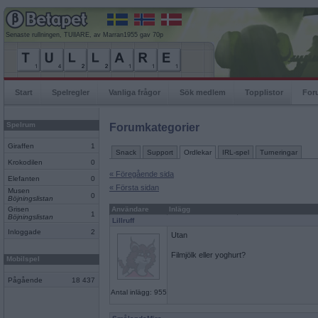
Senaste rullningen, TUllARE, av Marran1955 gav 70p
Start
Spelregler
Vanliga frågor
Sök medlem
Topplistor
For
Spelrum
Forumkategorier
Giraffen
1
Snack
Support
Ordlekar
IRL-spel
Turneringar
Krokodilen
0
« Föregående sida
Elefanten
0
« Första sidan
Musen
0
Böjningslistan
Grisen
Användare
Inlägg
1
Böjningslistan
Lillruff
Inloggade
2
Utan
Filmjölk eller yoghurt?
Mobilspel
Pågående
18 437
Antal inlägg: 955