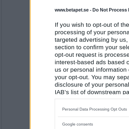
susfors
www.betapet.se -
Do Not Process 
Snö
Julafton eller midsommarafton?
If you wish to opt-out of the
processing of your personal
targeted advertising by us
Antal inlägg:
1575
section to confirm your sel
en dum en
opt-out request is proces
julafton
interest-based ads based o
kött eller fisk
us or personal information d
your opt-out. You may separ
Antal inlägg:
disclosure of your personal
13194
IAB’s list of downstream pa
elaa
also be disclosed by us to 
fisk
Downstream Participants
th
Personal Data Processing Opt Outs
föddas eller föda
third parties.
Google consents
Antal inlägg:
Please note that this web
15624