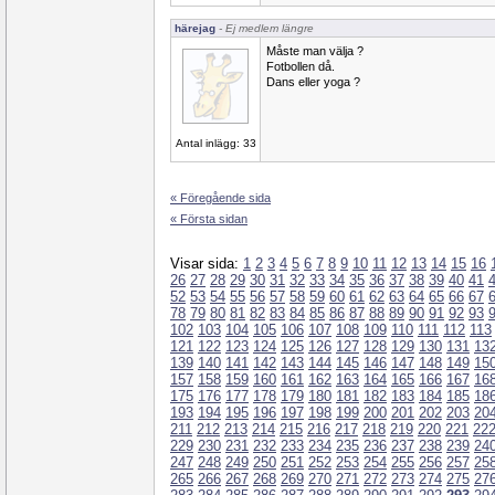
härejag
- Ej medlem längre
Måste man välja ?
Fotbollen då.
Dans eller yoga ?
Antal inlägg: 33
« Föregående sida
« Första sidan
Visar sida:
1
2
3
4
5
6
7
8
9
10
11
12
13
14
15
16
26
27
28
29
30
31
32
33
34
35
36
37
38
39
40
41
52
53
54
55
56
57
58
59
60
61
62
63
64
65
66
67
78
79
80
81
82
83
84
85
86
87
88
89
90
91
92
93
102
103
104
105
106
107
108
109
110
111
112
113
121
122
123
124
125
126
127
128
129
130
131
13
139
140
141
142
143
144
145
146
147
148
149
15
157
158
159
160
161
162
163
164
165
166
167
16
175
176
177
178
179
180
181
182
183
184
185
18
193
194
195
196
197
198
199
200
201
202
203
20
211
212
213
214
215
216
217
218
219
220
221
22
229
230
231
232
233
234
235
236
237
238
239
24
247
248
249
250
251
252
253
254
255
256
257
25
265
266
267
268
269
270
271
272
273
274
275
27