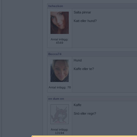
heheckon
Salta pinnar
Katt eller hund?
Antal inlägg:
4549
Becca74
Hund
Kaffe eller te?
Antal inlägg: 76
en dum en
Kaffe
Snö eller regn?
Antal inlägg:
13194