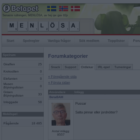
Senaste rullningen, MENLÖSA, av hej qw gav 82p
Start
Spelregler
Vanliga frågor
Sök medlem
Topplistor
For
Spelrum
Forumkategorier
Giraffen
25
Snack
Support
Ordlekar
IRL-spel
Turneringar
Krokodilen
0
« Föregående sida
Elefanten
0
« Första sidan
Musen
0
Böjningslistan
Grisen
Användare
Inlägg
33
Böjningslistan
BetaBAM
Inloggade
58
Pussar
Salta pinnar eller jordnötter?
Mobilspel
Pågående
18 485
Antal inlägg:
8557