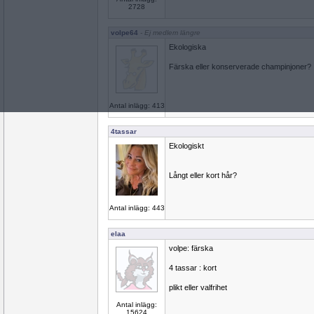
2728
volpe64
- Ej medlem längre
Ekologiska
Färska eller konserverade champinjoner?
Antal inlägg: 413
4tassar
Ekologiskt
Långt eller kort hår?
Antal inlägg: 443
elaa
volpe: färska
4 tassar : kort
plikt eller valfrihet
Antal inlägg:
15624