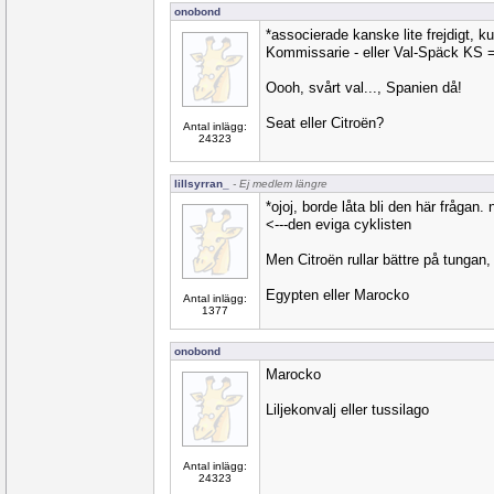
onobond
*associerade kanske lite frejdigt, ku
Kommissarie - eller Val-Späck KS =
Oooh, svårt val..., Spanien då!
Seat eller Citroën?
Antal inlägg:
24323
lillsyrran_
- Ej medlem längre
*ojoj, borde låta bli den här frågan. n
<---den eviga cyklisten
Men Citroën rullar bättre på tungan,
Egypten eller Marocko
Antal inlägg:
1377
onobond
Marocko
Liljekonvalj eller tussilago
Antal inlägg:
24323