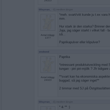
24323
lillsyrran_
- Ej medlem längre
*meh. svart/vitt kunde ju t.ex vara
mm.
Hur stark är den starka? Brinner d
Jaja, jag säger starkt i vilket fall - 
så...
Antal inlägg:
1377
Paprikapulver eller klipulver?
onobond
Paprika
*intressant produktutveckling med
tungan - piri piri-mjölk ? Jfr tidigar
**svart kan ha ekonomiska aspekte
Antal inlägg:
24323
buggad, så jag säger inget**
2 timmar med SJ på Östgötaslätten
lillsyrran_
- Ej medlem längre
* & ** :)