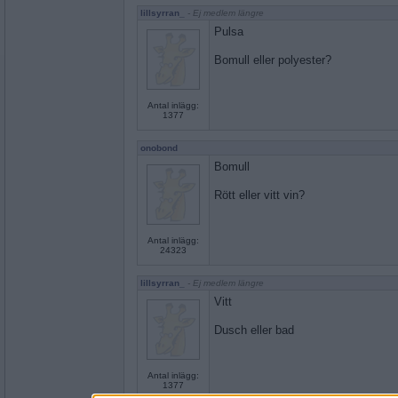
lillsyrran_
- Ej medlem längre
Pulsa
Bomull eller polyester?
Antal inlägg:
1377
onobond
Bomull
Rött eller vitt vin?
Antal inlägg:
24323
lillsyrran_
- Ej medlem längre
Vitt
Dusch eller bad
Antal inlägg:
1377