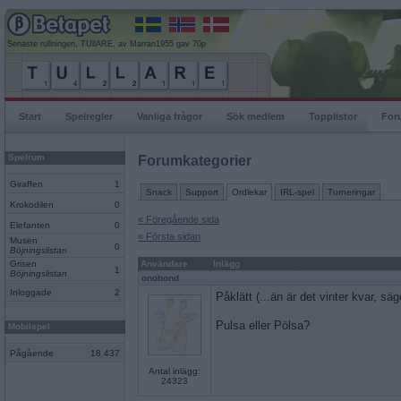
Senaste rullningen, TUllARE, av Marran1955 gav 70p
Start
Spelregler
Vanliga frågor
Sök medlem
Topplistor
For
Spelrum
Forumkategorier
Giraffen
1
Snack
Support
Ordlekar
IRL-spel
Turneringar
Krokodilen
0
« Föregående sida
Elefanten
0
« Första sidan
Musen
0
Böjningslistan
Grisen
Användare
Inlägg
1
Böjningslistan
onobond
Inloggade
2
Påklätt (...än är det vinter kvar, säg
Pulsa eller Pölsa?
Mobilspel
Pågående
18 437
Antal inlägg:
24323