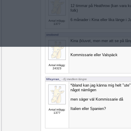
12 timmar på Heathrow (kan vara kul
folk)
6 månader i Kina eller lika länge i 
Antal inlägg:
1377
onobond
Kina (kluvet, men mer att se på lång
Kommissarie eller Valspäck
Antal inlägg:
24323
lillsyrran_
- Ej medlem längre
*ibland kan jag känna mig helt "ute"
något nämligen
men säger väl Kommissarie då
Italien eller Spanien?
Antal inlägg:
1377