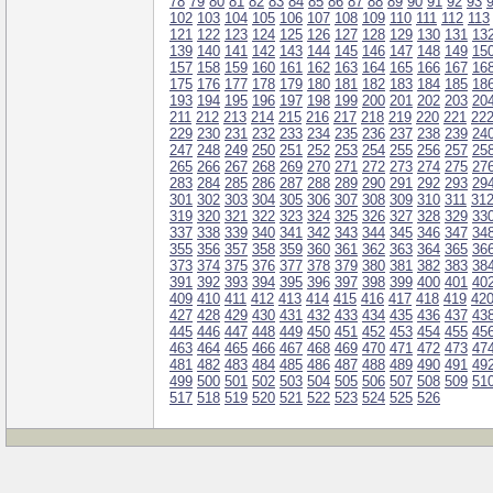
78
79
80
81
82
83
84
85
86
87
88
89
90
91
92
93
102
103
104
105
106
107
108
109
110
111
112
113
121
122
123
124
125
126
127
128
129
130
131
13
139
140
141
142
143
144
145
146
147
148
149
15
157
158
159
160
161
162
163
164
165
166
167
16
175
176
177
178
179
180
181
182
183
184
185
18
193
194
195
196
197
198
199
200
201
202
203
20
211
212
213
214
215
216
217
218
219
220
221
22
229
230
231
232
233
234
235
236
237
238
239
24
247
248
249
250
251
252
253
254
255
256
257
25
265
266
267
268
269
270
271
272
273
274
275
27
283
284
285
286
287
288
289
290
291
292
293
29
301
302
303
304
305
306
307
308
309
310
311
31
319
320
321
322
323
324
325
326
327
328
329
33
337
338
339
340
341
342
343
344
345
346
347
34
355
356
357
358
359
360
361
362
363
364
365
36
373
374
375
376
377
378
379
380
381
382
383
38
391
392
393
394
395
396
397
398
399
400
401
40
409
410
411
412
413
414
415
416
417
418
419
42
427
428
429
430
431
432
433
434
435
436
437
43
445
446
447
448
449
450
451
452
453
454
455
45
463
464
465
466
467
468
469
470
471
472
473
47
481
482
483
484
485
486
487
488
489
490
491
49
499
500
501
502
503
504
505
506
507
508
509
51
517
518
519
520
521
522
523
524
525
526