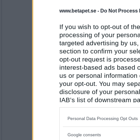
Codex
- Ej medlem längre
www.betapet.se -
Do Not Process 
bad
manglade eller torktummlade lakan.
If you wish to opt-out of the
processing of your personal
Antal inlägg:
targeted advertising by us
3137
section to confirm your sel
onobond
opt-out request is proces
M-A-N-G-L-A-D-E, hästlängder före
interest-based ads based o
us or personal information d
Chorizo eller chipotleburgare
your opt-out. You may separ
Antal inlägg:
disclosure of your personal
24323
IAB’s list of downstream pa
lillsyrran_
- Ej medlem längre
also be disclosed by us to 
Chorizo - korv va? då tar jag vegan
Downstream Participants
th
Personal Data Processing Opt Outs
Svart eller vitt?
third parties.
Google consents
Antal inlägg:
Please note that this web
1377