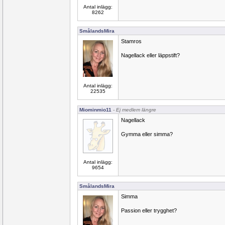
Antal inlägg:
8262
SmålandsMira
Stamros
Nagellack eller läppstift?
Antal inlägg:
22535
Miominmio11
- Ej medlem längre
Nagellack
Gymma eller simma?
Antal inlägg:
9654
SmålandsMira
Simma
Passion eller trygghet?