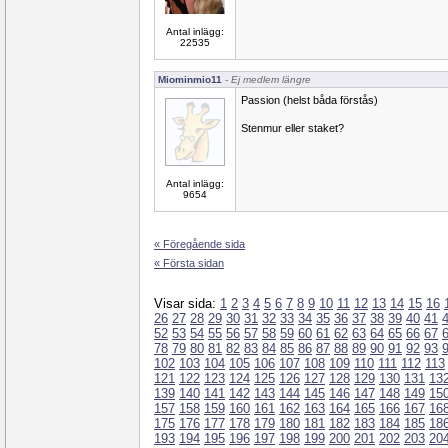
Antal inlägg:
22535
Miominmio11
- Ej medlem längre
Passion (helst båda förstås)
Stenmur eller staket?
Antal inlägg:
9654
« Föregående sida
« Första sidan
Visar sida:
1
2
3
4
5
6
7
8
9
10
11
12
13
14
15
16
26
27
28
29
30
31
32
33
34
35
36
37
38
39
40
41
52
53
54
55
56
57
58
59
60
61
62
63
64
65
66
67
78
79
80
81
82
83
84
85
86
87
88
89
90
91
92
93
102
103
104
105
106
107
108
109
110
111
112
113
121
122
123
124
125
126
127
128
129
130
131
13
139
140
141
142
143
144
145
146
147
148
149
15
157
158
159
160
161
162
163
164
165
166
167
16
175
176
177
178
179
180
181
182
183
184
185
18
193
194
195
196
197
198
199
200
201
202
203
20