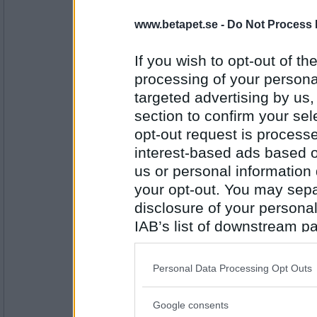
topcats50
www.betapet.se -
Do Not Process 
Katt (även hund varit uppfödare)
Stor eller liten hund?
If you wish to opt-out of the
processing of your personal
Antal inlägg:
3065
targeted advertising by us
section to confirm your sel
Zumba 12
opt-out request is proces
Stor hund
interest-based ads based o
Fotboll eller Tennis?
us or personal information d
your opt-out. You may separ
Antal inlägg: 455
disclosure of your personal
åskarl
IAB’s list of downstream pa
fotboll
also be disclosed by us to 
massdemonstration eller en tyst protest
Downstream Participants
th
Personal Data Processing Opt Outs
third parties.
Antal inlägg:
5826
Google consents
Please note that this web