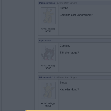
Miominmio11
- Ej medlem längre
Zumba
Camping eller Vandrarhem?
Antal inlägg:
9654
topcats50
Camping
Tält eller stuga?
Antal inlägg:
3065
Miominmio11
- Ej medlem längre
Stuga
Katt eller Hund?
Antal inlägg:
9654