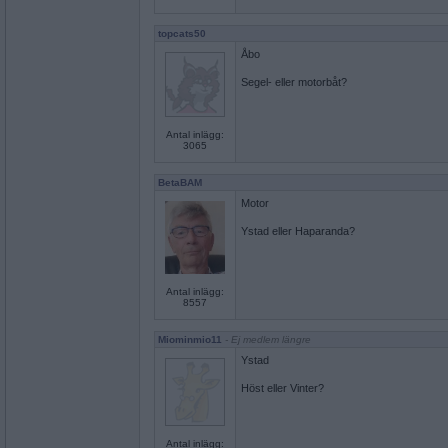
topcats50
Åbo
Segel- eller motorbåt?
Antal inlägg:
3065
BetaBAM
Motor
Ystad eller Haparanda?
Antal inlägg:
8557
Miominmio11
- Ej medlem längre
Ystad
Höst eller Vinter?
Antal inlägg: