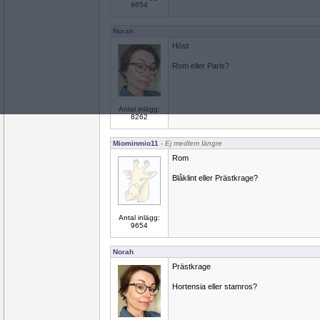
9654
Norah
Höst
Rom eller Paris?
Antal inlägg:
8262
Miominmio11
- Ej medlem längre
Rom
Blåklint eller Prästkrage?
Antal inlägg:
9654
Norah
Prästkrage
Hortensia eller stamros?