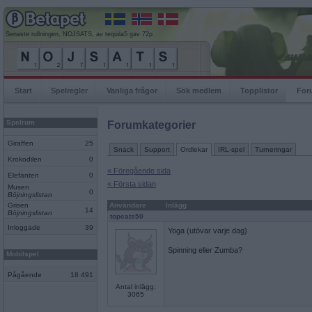
Senaste rullningen, NOJSATS, av tequila5 gav 72p
Start
Spelregler
Vanliga frågor
Sök medlem
Topplistor
For
Spelrum
Forumkategorier
Giraffen
25
Snack
Support
Ordlekar
IRL-spel
Turneringar
Krokodilen
0
« Föregående sida
Elefanten
0
« Första sidan
Musen
0
Böjningslistan
Grisen
Användare
Inlägg
14
Böjningslistan
topcats50
Inloggade
39
Yoga (utövar varje dag)
Spinning eller Zumba?
Mobilspel
Pågående
18 491
Antal inlägg:
3065