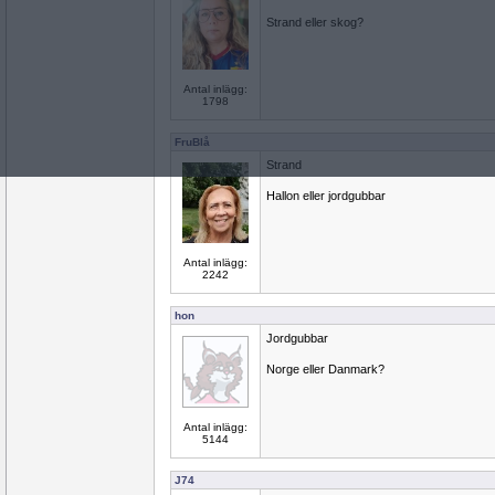
Strand eller skog?
Antal inlägg:
1798
FruBlå
Strand
Hallon eller jordgubbar
Antal inlägg:
2242
hon
Jordgubbar
Norge eller Danmark?
Antal inlägg:
5144
J74