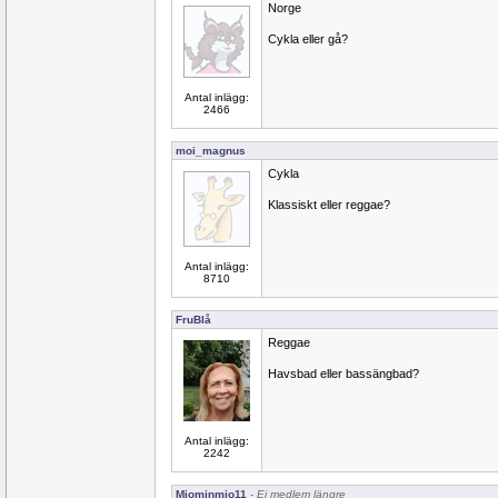
Norge
Cykla eller gå?
Antal inlägg:
2466
moi_magnus
Cykla
Klassiskt eller reggae?
Antal inlägg:
8710
FruBlå
Reggae
Havsbad eller bassängbad?
Antal inlägg:
2242
Miominmio11
- Ej medlem längre