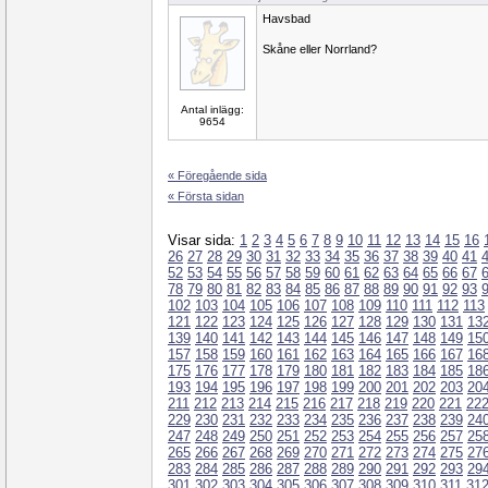
Havsbad
Skåne eller Norrland?
Antal inlägg:
9654
« Föregående sida
« Första sidan
Visar sida:
1
2
3
4
5
6
7
8
9
10
11
12
13
14
15
16
26
27
28
29
30
31
32
33
34
35
36
37
38
39
40
41
52
53
54
55
56
57
58
59
60
61
62
63
64
65
66
67
78
79
80
81
82
83
84
85
86
87
88
89
90
91
92
93
102
103
104
105
106
107
108
109
110
111
112
113
121
122
123
124
125
126
127
128
129
130
131
13
139
140
141
142
143
144
145
146
147
148
149
15
157
158
159
160
161
162
163
164
165
166
167
16
175
176
177
178
179
180
181
182
183
184
185
18
193
194
195
196
197
198
199
200
201
202
203
20
211
212
213
214
215
216
217
218
219
220
221
22
229
230
231
232
233
234
235
236
237
238
239
24
247
248
249
250
251
252
253
254
255
256
257
25
265
266
267
268
269
270
271
272
273
274
275
27
283
284
285
286
287
288
289
290
291
292
293
29
301
302
303
304
305
306
307
308
309
310
311
31