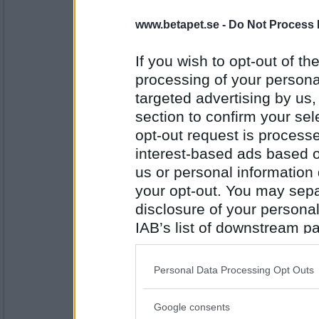
Rock
www.betapet.se -
Do Not Process 
Tall eller gran?
If you wish to opt-out of the
Antal inlägg:
5144
processing of your personal
targeted advertising by us
Catta66
section to confirm your sel
Gran
opt-out request is proces
Naken eller påklädd?
interest-based ads based o
us or personal information d
Antal inlägg: 370
your opt-out. You may separ
lolololololo
disclosure of your personal
Påklädd
IAB’s list of downstream pa
Sol eller skugga?
also be disclosed by us to 
Downstream Participants
th
Antal inlägg:
Personal Data Processing Opt Outs
3423
third parties.
hon
Google consents
Please note that this web
Sol