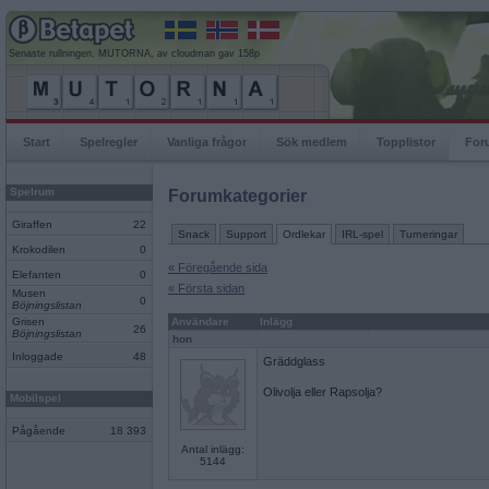
Senaste rullningen, MUTORNA, av cloudman gav 158p
Start
Spelregler
Vanliga frågor
Sök medlem
Topplistor
For
Spelrum
Forumkategorier
Giraffen
22
Snack
Support
Ordlekar
IRL-spel
Turneringar
Krokodilen
0
« Föregående sida
Elefanten
0
« Första sidan
Musen
0
Böjningslistan
Grisen
Användare
Inlägg
26
Böjningslistan
hon
Inloggade
48
Gräddglass
Olivolja eller Rapsolja?
Mobilspel
Pågående
18 393
Antal inlägg:
5144