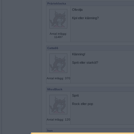
Prärieklocka
Olivolja
Kjol eller klänning?
Antal inlägg:
11487
Catta66
Klänning!
Sprit eller starköl?
Antal inlägg: 370
MissBlack
Sprit
Rock eller pop
Antal inlägg: 120
hon