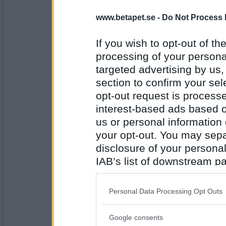
Fira
- Ej medlem längre
www.betapet.se -
Do Not Process 
Präst ( äter inte ost
Sluta spela bp eller göra ett långt uppehåll?
If you wish to opt-out of the
processing of your personal
Antal inlägg: 487
targeted advertising by us
Miia10
section to confirm your sel
Göra ett långt uppehåll
opt-out request is proces
Pizza eller tacos?
interest-based ads based o
us or personal information d
your opt-out. You may separ
Antal inlägg:
2407
disclosure of your personal
Tassos
IAB’s list of downstream pa
Tacos
also be disclosed by us to 
Raffsett eller grillbestick?
Downstream Participants
th
Personal Data Processing Opt Outs
third parties.
Antal inlägg: 305
Google consents
Please note that this web