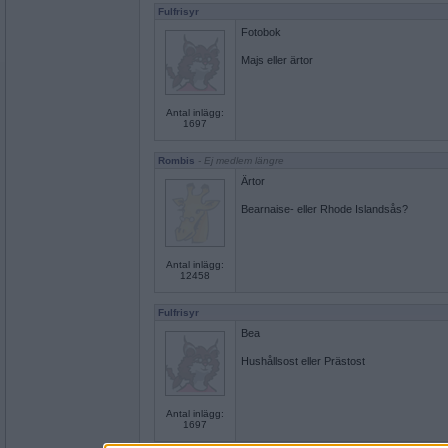
Fulfrisyr
Fotobok
Majs eller ärtor
Antal inlägg:
1697
Rombis
- Ej medlem längre
Ärtor
Bearnaise- eller Rhode Islandsås?
Antal inlägg:
12458
Fulfrisyr
Bea
Hushållsost eller Prästost
Antal inlägg:
1697