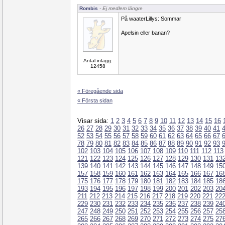
Rombis
- Ej medlem längre
På waaterLillys: Sommar
Apelsin eller banan?
Antal inlägg:
12458
« Föregående sida
« Första sidan
Visar sida:
1
2
3
4
5
6
7
8
9
10
11
12
13
14
15
16
26
27
28
29
30
31
32
33
34
35
36
37
38
39
40
41
52
53
54
55
56
57
58
59
60
61
62
63
64
65
66
67
78
79
80
81
82
83
84
85
86
87
88
89
90
91
92
93
102
103
104
105
106
107
108
109
110
111
112
113
121
122
123
124
125
126
127
128
129
130
131
13
139
140
141
142
143
144
145
146
147
148
149
15
157
158
159
160
161
162
163
164
165
166
167
16
175
176
177
178
179
180
181
182
183
184
185
18
193
194
195
196
197
198
199
200
201
202
203
20
211
212
213
214
215
216
217
218
219
220
221
22
229
230
231
232
233
234
235
236
237
238
239
24
247
248
249
250
251
252
253
254
255
256
257
25
265
266
267
268
269
270
271
272
273
274
275
27