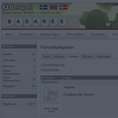
Senaste rullningen, BAGAREs, av kaffeburk gav 96p
Start
Spelregler
Vanliga frågor
Sök medlem
Topplistor
For
Spelrum
Forumkategorier
Giraffen
21
Snack
Support
Ordlekar
IRL-spel
Turneringar
Krokodilen
0
« Föregående sida
Elefanten
0
« Första sidan
Musen
0
Böjningslistan
Grisen
Användare
Inlägg
20
Böjningslistan
Prärieklocka
Inloggade
41
Tulpaner
Fotoalbum eller fotobok?
Mobilspel
Pågående
18 477
Antal inlägg:
11487