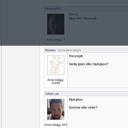
Helgonet64
Sherry
Igloo eller Päronsplit
Antal inlägg: 2
Rombis
- Ej medlem längre
Päronsplit
Vanlig glass eller mjukglass?
Antal inlägg:
12458
Johan_pe
Mjukglass
Sommar eller vinter?
Antal inlägg: 443