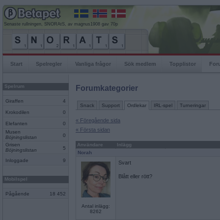
Senaste rullningen, SNORAtS, av magnus1908 gav 70p
Start
Spelregler
Vanliga frågor
Sök medlem
Topplistor
For
Spelrum
Forumkategorier
Giraffen
4
Snack
Support
Ordlekar
IRL-spel
Turneringar
Krokodilen
0
« Föregående sida
Elefanten
0
« Första sidan
Musen
0
Böjningslistan
Grisen
Användare
Inlägg
5
Böjningslistan
Norah
Inloggade
9
Svart
Blått eller rött?
Mobilspel
Pågående
18 452
Antal inlägg:
8262