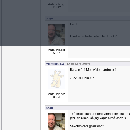
Antal inlägg:
11487
pogu
Fåtölj
Hårdrocksballad eller Hård rock?
Antal inlägg:
5687
Miominmio11
- Ej medlem längre
Båda två :) Men väljer hårdrock:)
Jazz eller Blues?
Antal inlägg:
9654
pogu
Två breda genrer som rymmer mycket, men
jazz än blues, så jag väljer alltså Jazz :)
Saxofon eller gitarrsolo?