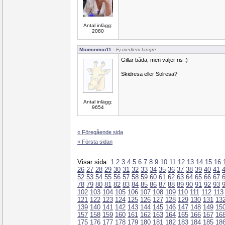
Antal inlägg:
2080
Miominmio11
- Ej medlem längre
Gillar båda, men väljer ris :)
Skidresa eller Solresa?
Antal inlägg:
9654
« Föregående sida
« Första sidan
Visar sida:
1
2
3
4
5
6
7
8
9
10
11
12
13
14
15
16
26
27
28
29
30
31
32
33
34
35
36
37
38
39
40
41
52
53
54
55
56
57
58
59
60
61
62
63
64
65
66
67
78
79
80
81
82
83
84
85
86
87
88
89
90
91
92
93
102
103
104
105
106
107
108
109
110
111
112
113
121
122
123
124
125
126
127
128
129
130
131
13
139
140
141
142
143
144
145
146
147
148
149
15
157
158
159
160
161
162
163
164
165
166
167
16
175
176
177
178
179
180
181
182
183
184
185
18