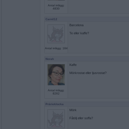
Antal inlägg:
4830
Carnil12
Barcelona
Te eller kaffe?
Antal inlägg: 184
Norah
Kaffe
Mörkrostat eller ljusrostat?
Antal inlägg:
8262
Prärieklocka
Mörk
Fåtölj eller soffa?