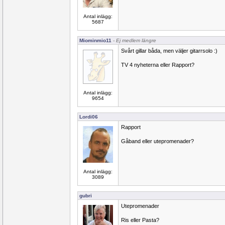
Antal inlägg:
5687
Miominmio11
- Ej medlem längre
Svårt gillar båda, men väljer gitarrsolo :)
TV 4 nyheterna eller Rapport?
Antal inlägg:
9654
Lordi06
Rapport
Gåband eller utepromenader?
Antal inlägg:
3089
gubri
Utepromenader
Ris eller Pasta?