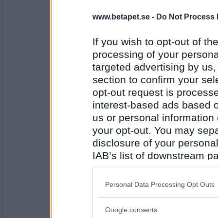
Miominmio11
- Ej medlem längre
www.betapet.se -
Do Not Process 
Melon :)
Bad eller dusch?
If you wish to opt-out of the
processing of your personal
targeted advertising by us
Antal inlägg:
9654
section to confirm your sel
SmålandsMira
opt-out request is proces
Dusch
interest-based ads based o
Indiskt eller kinesiskt?
us or personal information d
your opt-out. You may separ
disclosure of your personal
Antal inlägg:
22535
IAB’s list of downstream pa
Malla13
also be disclosed by us to 
Kinesiskt
Downstream Participants
th
Personal Data Processing Opt Outs
Hav eller sjö ?
third parties.
Google consents
Please note that this web