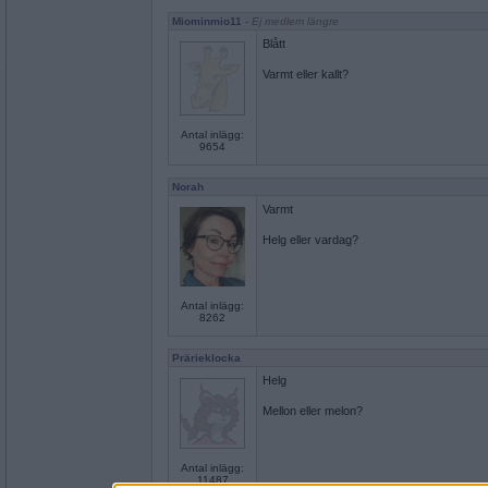
Miominmio11
- Ej medlem längre
Blått
Varmt eller kallt?
Antal inlägg:
9654
Norah
Varmt
Helg eller vardag?
Antal inlägg:
8262
Prärieklocka
Helg
Mellon eller melon?
Antal inlägg:
11487