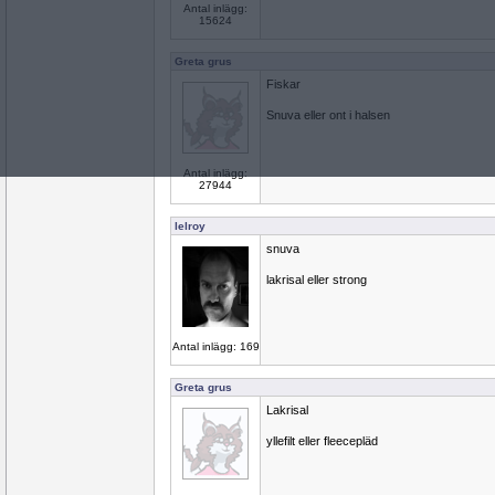
Antal inlägg:
15624
Greta grus
Fiskar
Snuva eller ont i halsen
Antal inlägg:
27944
lelroy
snuva
lakrisal eller strong
Antal inlägg: 169
Greta grus
Lakrisal
yllefilt eller fleecepläd