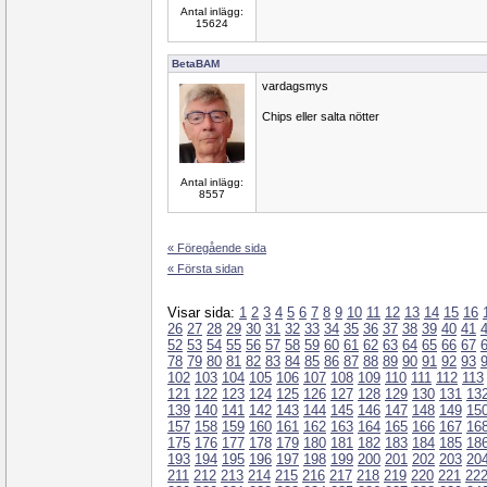
Antal inlägg:
15624
BetaBAM
vardagsmys
Chips eller salta nötter
Antal inlägg:
8557
« Föregående sida
« Första sidan
Visar sida:
1
2
3
4
5
6
7
8
9
10
11
12
13
14
15
16
26
27
28
29
30
31
32
33
34
35
36
37
38
39
40
41
52
53
54
55
56
57
58
59
60
61
62
63
64
65
66
67
78
79
80
81
82
83
84
85
86
87
88
89
90
91
92
93
102
103
104
105
106
107
108
109
110
111
112
113
121
122
123
124
125
126
127
128
129
130
131
13
139
140
141
142
143
144
145
146
147
148
149
15
157
158
159
160
161
162
163
164
165
166
167
16
175
176
177
178
179
180
181
182
183
184
185
18
193
194
195
196
197
198
199
200
201
202
203
20
211
212
213
214
215
216
217
218
219
220
221
22