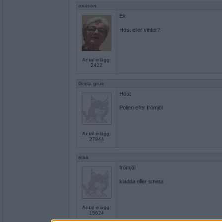
asasan
Ek
Höst eller vinter?
Antal inlägg:
2422
Greta grus
Höst
Pollen eller frömjöl
Antal inlägg:
27944
elaa
frömjöl
kladda eller smeta
Antal inlägg:
15624