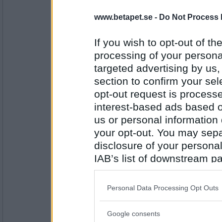
asasan
www.betapet.se -
Do Not Process 
Smeta
Skidor eller skridskor
If you wish to opt-out of the
processing of your personal
Antal inlägg:
targeted advertising by us
2422
section to confirm your sel
holasenora
opt-out request is proces
Skridskor
interest-based ads based o
Hårdrock eller pojkband?
us or personal information d
your opt-out. You may separ
Antal inlägg: 99
disclosure of your personal
IAB’s list of downstream pa
asasan
also be disclosed by us to 
Pojkband
Downstream Participants
th
Hiphopdans eller showdans
Personal Data Processing Opt Outs
third parties.
Google consents
Antal inlägg:
Please note that this web
2422