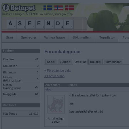
Senaste rullningen, ÅSEENDE, av samme_spurs gav 116p
Start
Spelregler
Vanliga frågor
Sök medlem
Topplistor
For
Spelrum
Forumkategorier
Giraffen
41
Snack
Support
Ordlekar
IRL-spel
Turneringar
Krokodilen
0
« Föregående sida
Elefanten
0
« Första sidan
Musen
0
Böjningslistan
Grisen
Användare
Inlägg
20
Böjningslistan
elaa
Inloggade
61
(Hihi julbent istället för hjulbent :o)
vår
Mobilspel
kastanjeträd eller ekträd
Pågående
18 510
Antal inlägg:
15624