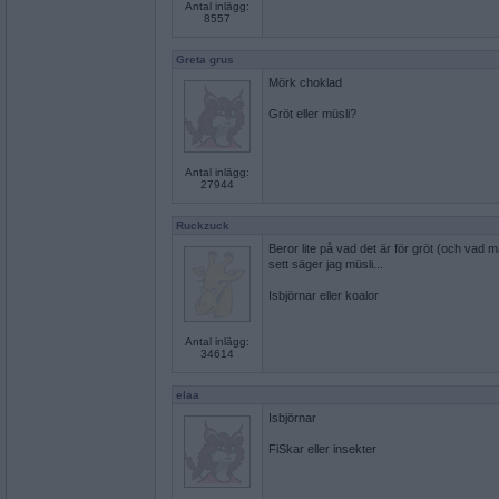
Antal inlägg:
8557
Greta grus
Mörk choklad
Gröt eller müsli?
Antal inlägg:
27944
Ruckzuck
Beror lite på vad det är för gröt (och vad ma
sett säger jag müsli...
Isbjörnar eller koalor
Antal inlägg:
34614
elaa
Isbjörnar
FiSkar eller insekter