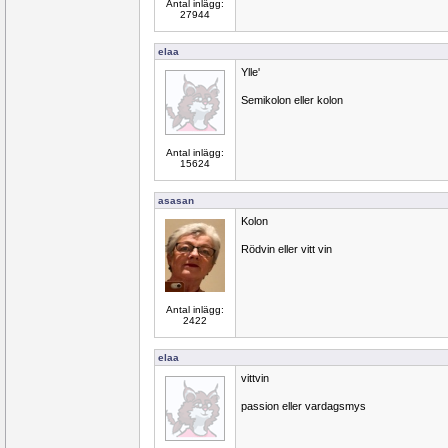
Antal inlägg:
27944
elaa
Ylle'
Semikolon eller kolon
Antal inlägg:
15624
asasan
Kolon
Rödvin eller vitt vin
Antal inlägg:
2422
elaa
vittvin
passion eller vardagsmys