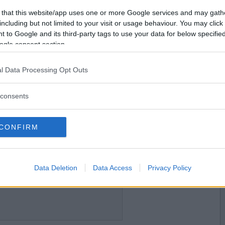
2015-03-16 18:15
Vill du bli
 that this website/app uses one or more Google services and may gath
medlem?
including but not limited to your visit or usage behaviour. You may click 
 to Google and its third-party tags to use your data for below specifi
Skapa nytt konto
ogle consent section.
l Data Processing Opt Outs
2015-03-16 20:38
consents
CONFIRM
2015-03-16 20:54
Data Deletion
Data Access
Privacy Policy
 film