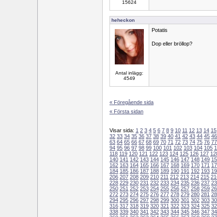
15624
heheckon
Potatis
Dop eller bröllop?
Antal inlägg:
4549
« Föregående sida
« Första sidan
Visar sida:
1
2
3
4
5
6
7
8
9
10
11
12
13
14
15
32
33
34
35
36
37
38
39
40
41
42
43
44
45
46
63
64
65
66
67
68
69
70
71
72
73
74
75
76
77
94
95
96
97
98
99
100
101
102
103
104
105
1
118
119
120
121
122
123
124
125
126
127
12
140
141
142
143
144
145
146
147
148
149
15
162
163
164
165
166
167
168
169
170
171
17
184
185
186
187
188
189
190
191
192
193
19
206
207
208
209
210
211
212
213
214
215
21
228
229
230
231
232
233
234
235
236
237
23
250
251
252
253
254
255
256
257
258
259
26
272
273
274
275
276
277
278
279
280
281
28
294
295
296
297
298
299
300
301
302
303
30
316
317
318
319
320
321
322
323
324
325
32
338
339
340
341
342
343
344
345
346
347
34