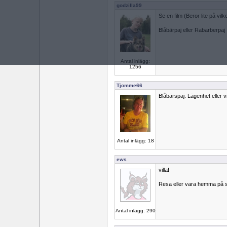
godzilla99
Se en film (Beror lite på vilk
Blåbärpaj eller Rabarberpaj
Antal inlägg:
1256
Tjomme66
Blåbärspaj. Lägenhet eller vi
Antal inlägg: 18
ews
villa!
Resa eller vara hemma på 
Antal inlägg: 290