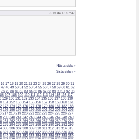
2015-04-13 07:37
Nästa sida »
Sista sidan »
16
17
18
19
20
21
22
23
24
25
26
27
28
29
30
31
47
48
49
50
51
52
53
54
55
56
57
58
59
60
61
62
78
79
80
81
82
83
84
85
86
87
88
89
90
91
92
93
06
107
108
109
110
111
112
113
114
115
116
117
8
129
130
131
132
133
134
135
136
137
138
139
0
151
152
153
154
155
156
157
158
159
160
161
2
173
174
175
176
177
178
179
180
181
182
183
4
195
196
197
198
199
200
201
202
203
204
205
6
217
218
219
220
221
222
223
224
225
226
227
8
239
240
241
242
243
244
245
246
247
248
249
0
261
262
263
264
265
266
267
268
269
270
271
2
283
284
285
286
287
288
289
290
291
292
293
4
305
306
307
308
309
310
311
312
313
314
315
6
327
328
329
330
331
332
333
334
335
336
337
8
349
350
351
352
353
354
355
356
357
358
359