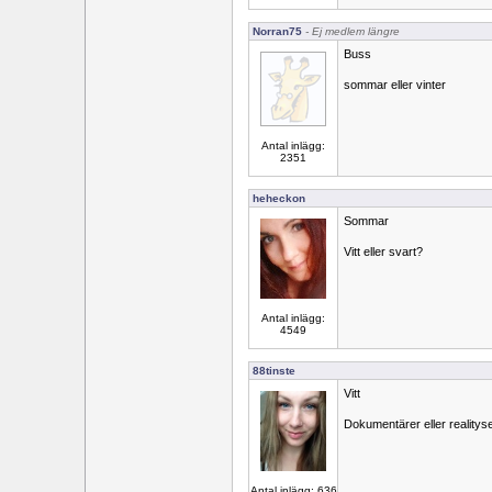
Norran75
- Ej medlem längre
Buss
sommar eller vinter
Antal inlägg:
2351
heheckon
Sommar
Vitt eller svart?
Antal inlägg:
4549
88tinste
Vitt
Dokumentärer eller realityse
Antal inlägg: 636