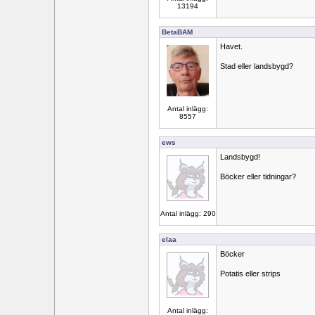
13194
BetaBAM
Havet.
Stad eller landsbygd?
Antal inlägg:
8557
ews
Landsbygd!
Böcker eller tidningar?
Antal inlägg: 290
elaa
Böcker
Potatis eller strips
Antal inlägg: