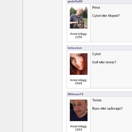
godzilla99
Resa
Cykel eller Moped?
Antal inlägg:
1256
heheckon
Cykel
Golf eller tennis?
Antal inlägg:
4549
Milkman73
Tennis
Buss eller spårvagn?
Antal inlägg:
1663