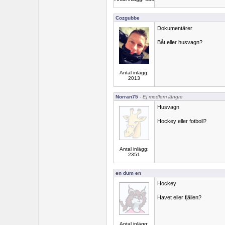
Cozgubbe
Dokumentärer
Båt eller husvagn?
Antal inlägg:
2013
Norran75
- Ej medlem längre
Husvagn
Hockey eller fotboll?
Antal inlägg:
2351
en dum en
Hockey
Havet eller fjällen?
Antal inlägg: