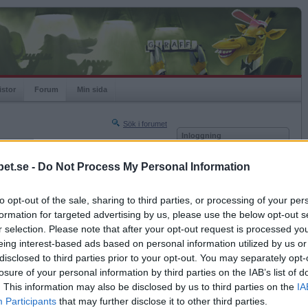
istor
Forum
Min sida
Sök i forumet
Inloggning
rneringar
Användare
et.se -
Do Not Process My Personal Information
Nästa sida »
Lösenord
Sista sidan »
to opt-out of the sale, sharing to third parties, or processing of your per
Kom ihåg mig
2015-03-16 17:24
formation for targeted advertising by us, please use the below opt-out s
Logga in
r selection. Please note that after your opt-out request is processed y
eing interest-based ads based on personal information utilized by us or
Glömt ditt lösenord?
Få ny aktiveringslänk
disclosed to third parties prior to your opt-out. You may separately opt-
losure of your personal information by third parties on the IAB’s list of
. This information may also be disclosed by us to third parties on the
IA
Betapet är gratis!
Participants
that may further disclose it to other third parties.