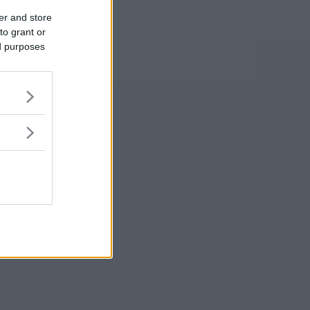
er and store
to grant or
ed purposes