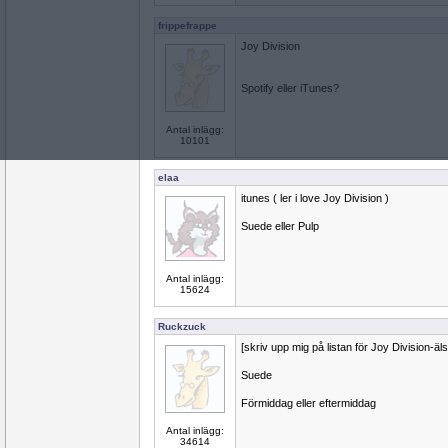
frippefrappe
Joy Division
Spotify eller iTunes?
Antal inlägg:
10101
elaa
itunes ( ler i love Joy Division )
Suede eller Pulp
Antal inlägg:
15624
Ruckzuck
[skriv upp mig på listan för Joy Division-äls
Suede
Förmiddag eller eftermiddag
Antal inlägg:
34614