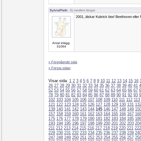
SylviaPlath
- Ej medlem längre
2001, älskar Kubrick btw! Beethoven eller
Antal inlägg:
31064
« Föregående sida
« Första sidan
Visar sida:
1
2
3
4
5
6
7
8
9
10
11
12
13
14
15
16
26
27
28
29
30
31
32
33
34
35
36
37
38
39
40
41
52
53
54
55
56
57
58
59
60
61
62
63
64
65
66
67
78
79
80
81
82
83
84
85
86
87
88
89
90
91
92
93
102
103
104
105
106
107
108
109
110
111
112
113
121
122
123
124
125
126
127
128
129
130
131
13
139
140
141
142
143
144
145
146
147
148
149
15
157
158
159
160
161
162
163
164
165
166
167
16
175
176
177
178
179
180
181
182
183
184
185
18
193
194
195
196
197
198
199
200
201
202
203
20
211
212
213
214
215
216
217
218
219
220
221
22
229
230
231
232
233
234
235
236
237
238
239
24
247
248
249
250
251
252
253
254
255
256
257
25