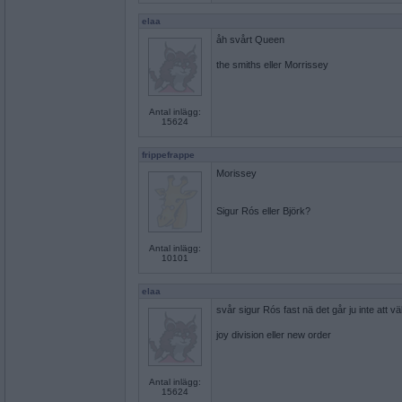
elaa
åh svårt Queen
the smiths eller Morrissey
Antal inlägg:
15624
frippefrappe
Morissey
Sigur Rós eller Björk?
Antal inlägg:
10101
elaa
svår sigur Rós fast nä det går ju inte att väl
joy division eller new order
Antal inlägg:
15624