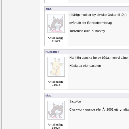
elaa
( härligt med ett joy division älskar till :0) )
svårt äh det får bli eftermiddag
Tori Amos eller PJ harvey
Antal inlägg:
15624
Ruckzuck
Har hört ganska lite av båda, men vi säge
Häcksax eller saxofon
Antal inlägg:
34614
elaa
Saxofon
Clockwork orange eller År 2001 ett rymdä
Antal inlägg:
15624