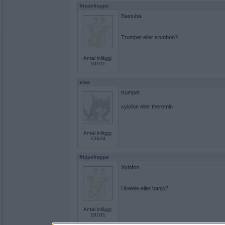
frippefrappe
Bastuba
Trumpet eller trombon?
Antal inlägg:
10101
elaa
trumpet
xylofon eller theremin
Antal inlägg:
15624
frippefrappe
Xylofon
Ukelele eller banjo?
Antal inlägg:
10101