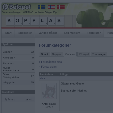
Senaste rullningen, KOPPLAS, av hönan 50 gav 75p
Start
Spelregler
Vanliga frågor
Sök medlem
Topplistor
For
Spelrum
Forumkategorier
Giraffen
32
Snack
Support
Ordlekar
IRL-spel
Turneringar
Krokodilen
0
« Föregående sida
Elefanten
0
« Första sidan
Musen
0
Böjningslistan
Grisen
Användare
Inlägg
17
Böjningslistan
elaa
Inloggade
49
Gäster med Gester
Bastuba eller Klarinett
Mobilspel
Pågående
18 491
Antal inlägg:
15624