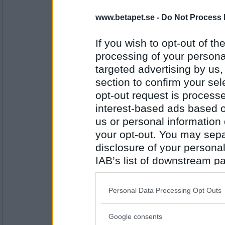
elaa
www.betapet.se -
Do Not Process 
Ukelele
munspel eller cymbal
If you wish to opt-out of the
processing of your personal
Antal inlägg:
15624
targeted advertising by us
section to confirm your sel
frippefrappe
opt-out request is proces
Cymbal
interest-based ads based o
A capella eller "dubstep"
us or personal information d
your opt-out. You may separ
Antal inlägg:
10101
disclosure of your personal
IAB’s list of downstream pa
elaa
A capella
also be disclosed by us to 
Downstream Participants
th
fyrtakt eller tretakt
Personal Data Processing Opt Outs
third parties.
Antal inlägg:
Google consents
15624
Please note that this web