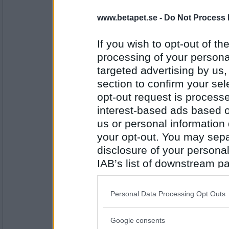
Norah
www.betapet.se -
Do Not Process 
Halloumi
Dag eller natt?
If you wish to opt-out of the
processing of your personal
Antal inlägg:
targeted advertising by us
8262
section to confirm your sel
Miominmio11
- Ej medlem längre
opt-out request is proces
Dag
interest-based ads based o
Blåklint eller Lavendel?
us or personal information d
your opt-out. You may separ
Antal inlägg:
9654
disclosure of your personal
IAB’s list of downstream pa
Norah
also be disclosed by us to 
Lavendel
Downstream Participants
th
Veganskt eller vegetariskt?
Personal Data Processing Opt Outs
third parties.
Google consents
Antal inlägg:
Please note that this web
8262