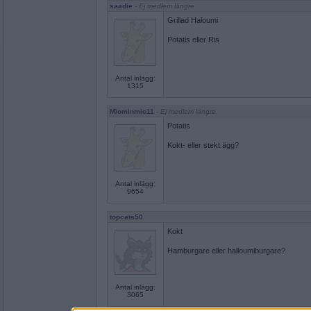
saadie
- Ej medlem längre
Grillad Haloumi
Potatis eller Ris
Antal inlägg:
1315
Miominmio11
- Ej medlem längre
Potatis
Kokt- eller stekt ägg?
Antal inlägg:
9654
topcats50
Kokt
Hamburgare eller halloumiburgare?
Antal inlägg:
3065