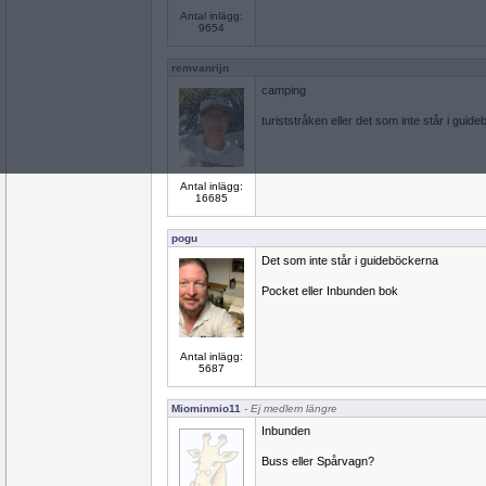
Antal inlägg:
9654
remvanrijn
camping
turiststråken eller det som inte står i guid
Antal inlägg:
16685
pogu
Det som inte står i guideböckerna
Pocket eller Inbunden bok
Antal inlägg:
5687
Miominmio11
- Ej medlem längre
Inbunden
Buss eller Spårvagn?