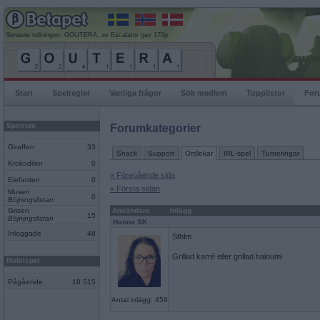
Senaste rullningen, GOUTERA, av Escalator gav 170p
Start
Spelregler
Vanliga frågor
Sök medlem
Topplistor
For
Spelrum
Forumkategorier
Giraffen
33
Snack
Support
Ordlekar
IRL-spel
Turneringar
Krokodilen
0
« Föregående sida
Elefanten
0
« Första sidan
Musen
0
Böjningslistan
Grisen
Användare
Inlägg
15
Böjningslistan
Hanna SK
Inloggade
48
Sthlm
Grillad karré eller grillad haloumi
Mobilspel
Pågående
18 515
Antal inlägg: 459