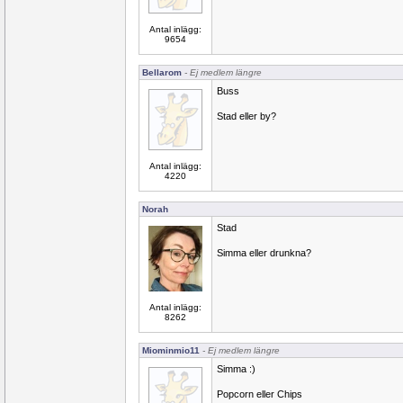
Antal inlägg:
9654
Bellarom
- Ej medlem längre
Buss
Stad eller by?
Antal inlägg:
4220
Norah
Stad
Simma eller drunkna?
Antal inlägg:
8262
Miominmio11
- Ej medlem längre
Simma :)
Popcorn eller Chips