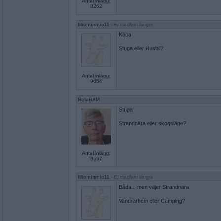
Antal inlägg:
8262
Miominmio11
- Ej medlem längre
Köpa
Stuga eller Husbil?
Antal inlägg:
9654
BetaBAM
Stuga
Strandnära eller skogsläge?
Antal inlägg:
8557
Miominmio11
- Ej medlem längre
Båda... men väjer Strandnära
Vandrarhem eller Camping?