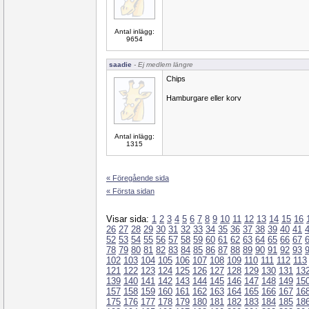
Antal inlägg:
9654
saadie
- Ej medlem längre
Chips
Hamburgare eller korv
Antal inlägg:
1315
« Föregående sida
« Första sidan
Visar sida:
1
2
3
4
5
6
7
8
9
10
11
12
13
14
15
16
26
27
28
29
30
31
32
33
34
35
36
37
38
39
40
41
52
53
54
55
56
57
58
59
60
61
62
63
64
65
66
67
78
79
80
81
82
83
84
85
86
87
88
89
90
91
92
93
102
103
104
105
106
107
108
109
110
111
112
113
121
122
123
124
125
126
127
128
129
130
131
13
139
140
141
142
143
144
145
146
147
148
149
15
157
158
159
160
161
162
163
164
165
166
167
16
175
176
177
178
179
180
181
182
183
184
185
18