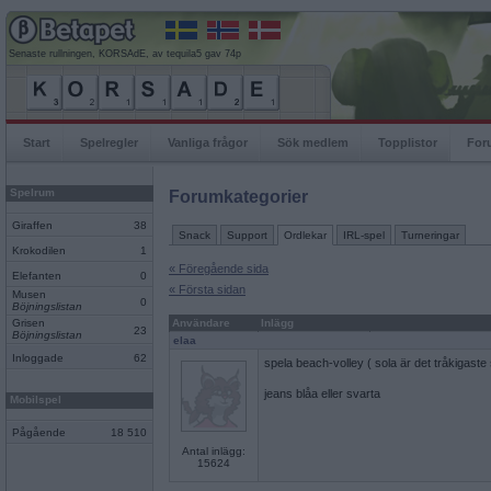
Senaste rullningen, KORSAdE, av tequila5 gav 74p
Start
Spelregler
Vanliga frågor
Sök medlem
Topplistor
For
Spelrum
Forumkategorier
Giraffen
38
Snack
Support
Ordlekar
IRL-spel
Turneringar
Krokodilen
1
« Föregående sida
Elefanten
0
« Första sidan
Musen
0
Böjningslistan
Grisen
Användare
Inlägg
23
Böjningslistan
elaa
Inloggade
62
spela beach-volley ( sola är det tråkigaste
jeans blåa eller svarta
Mobilspel
Pågående
18 510
Antal inlägg:
15624