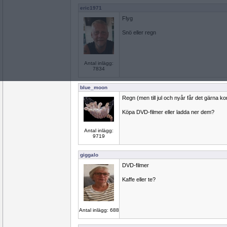
eric1971
Flyg
Snö eller regn
Antal inlägg:
7834
blue_moon
Regn (men till jul och nyår får det gärna 
Köpa DVD-filmer eller ladda ner dem?
Antal inlägg:
9719
giggalo
DVD-filmer
Kaffe eller te?
Antal inlägg: 688