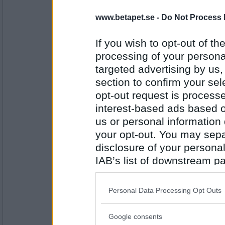
Obstinat-
Småland. :)
www.betapet.se -
Do Not Process 
Tala eller tiga?
If you wish to opt-out of the
Antal inlägg:
processing of your personal
1877
targeted advertising by us
blue_moon
section to confirm your sel
Tala (även om det ibland är klokare att tiga
opt-out request is proces
Skriva eller illustrera barnbok?
interest-based ads based o
Antal inlägg:
us or personal information d
9719
your opt-out. You may separ
SylviaPlath
- Ej medlem längre
disclosure of your personal
Hade jag varit en duktig illustratör, gärna de
IAB’s list of downstream pa
barnboksillustrationer. Mio min Mio eller B
also be disclosed by us to 
Downstream Participants
th
Personal Data Processing Opt Outs
Antal inlägg:
third parties.
31064
Google consents
eric1971
Please note that this web