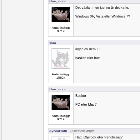
blue_moon
Det växlar, men just nu är det kaffe.
Windows XP, Vista eller Windows 7?
Antal inlägg:
9719
elaa
ingen av dem :0)
basker eller hatt
Antal inlägg:
15624
blue_moon
Basker
PC eller Mac?
Antal inlägg:
9719
SylviaPlath
- Ej medlem längre
Hatt. Oljerock eller trenchcoat?