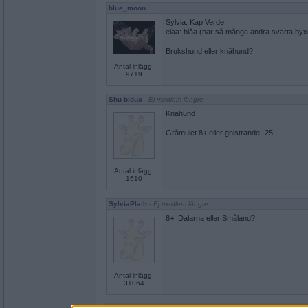
blue_moon
Sylvia: Kap Verde
elaa: blåa (har så många andra svarta byx
Brukshund eller knähund?
Antal inlägg:
9719
Shu-bidua
- Ej medlem längre
Knähund
Gråmulet 8+ eller gnistrande -25
Antal inlägg:
1610
SylviaPlath
- Ej medlem längre
8+. Dalarna eller Småland?
Antal inlägg:
31064