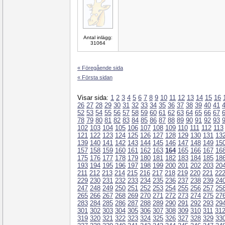
Antal inlägg:
31064
« Föregående sida
« Första sidan
Visar sida:
1
2
3
4
5
6
7
8
9
10
11
12
13
14
15
16
26
27
28
29
30
31
32
33
34
35
36
37
38
39
40
41
52
53
54
55
56
57
58
59
60
61
62
63
64
65
66
67
78
79
80
81
82
83
84
85
86
87
88
89
90
91
92
93
102
103
104
105
106
107
108
109
110
111
112
113
121
122
123
124
125
126
127
128
129
130
131
13
139
140
141
142
143
144
145
146
147
148
149
15
157
158
159
160
161
162
163
164
165
166
167
16
175
176
177
178
179
180
181
182
183
184
185
18
193
194
195
196
197
198
199
200
201
202
203
20
211
212
213
214
215
216
217
218
219
220
221
22
229
230
231
232
233
234
235
236
237
238
239
24
247
248
249
250
251
252
253
254
255
256
257
25
265
266
267
268
269
270
271
272
273
274
275
27
283
284
285
286
287
288
289
290
291
292
293
29
301
302
303
304
305
306
307
308
309
310
311
31
319
320
321
322
323
324
325
326
327
328
329
33