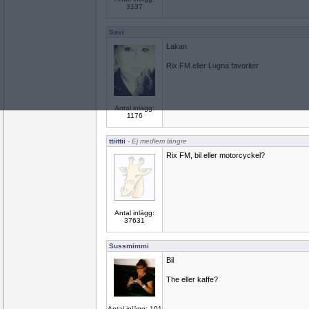
3137
Savi
Lakan
Rix FM eller Lugna favoriter
Antal inlägg:
1176
ttiittii
- Ej medlem längre
Rix FM, bil eller motorcyckel?
Antal inlägg:
37631
Sussmimmi
Bil
The eller kaffe?
Antal inlägg: 101