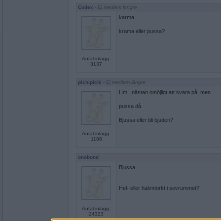
Codex
- Ej medlem längre
karma
krama eller pussa?
Antal inlägg:
3137
pichipichi
- Ej medlem längre
Hm...nästan omöjligt att svara på, men
pussa då.
Bjussa eller bli bjuden?
Antal inlägg:
1188
onobond
Bjussa
Hel- eller halvmörkt i sovrummet?
Antal inlägg:
24323