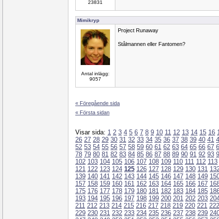
23831
Mimikryp
Project Runaway
Stålmannen eller Fantomen?
Antal inlägg:
9057
« Föregående sida
« Första sidan
Visar sida:
1
2
3
4
5
6
7
8
9
10
11
12
13
14
15
16
26
27
28
29
30
31
32
33
34
35
36
37
38
39
40
41
52
53
54
55
56
57
58
59
60
61
62
63
64
65
66
67
78
79
80
81
82
83
84
85
86
87
88
89
90
91
92
93
102
103
104
105
106
107
108
109
110
111
112
113
121
122
123
124
125
126
127
128
129
130
131
13
139
140
141
142
143
144
145
146
147
148
149
15
157
158
159
160
161
162
163
164
165
166
167
16
175
176
177
178
179
180
181
182
183
184
185
18
193
194
195
196
197
198
199
200
201
202
203
20
211
212
213
214
215
216
217
218
219
220
221
22
229
230
231
232
233
234
235
236
237
238
239
24