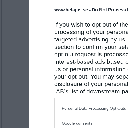
Codex
- Ej medlem längre
www.betapet.se -
Do Not Process 
halvmörkt
tiga eller tala?
If you wish to opt-out of the
processing of your personal
Antal inlägg:
targeted advertising by us
3137
section to confirm your sel
onobond
opt-out request is proces
tala ( men tiga har sin plats också)
interest-based ads based o
spel eller dobbel?
us or personal information d
your opt-out. You may separ
Antal inlägg:
disclosure of your personal
24323
IAB’s list of downstream pa
Codex
- Ej medlem längre
also be disclosed by us to 
spel
Downstream Participants
th
spader eller hjärter?
Personal Data Processing Opt Outs
third parties.
Google consents
Antal inlägg:
Please note that this web
3137