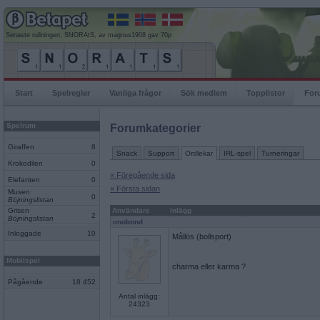
Senaste rullningen, SNORAtS, av magnus1908 gav 70p
Start
Spelregler
Vanliga frågor
Sök medlem
Topplistor
For
Spelrum
Forumkategorier
Giraffen
8
Snack
Support
Ordlekar
IRL-spel
Turneringar
Krokodilen
0
« Föregående sida
Elefanten
0
« Första sidan
Musen
0
Böjningslistan
Grisen
Användare
Inlägg
2
Böjningslistan
onobond
Inloggade
10
Mållös (bollsport)
Mobilspel
charma eller karma ?
Pågående
18 452
Antal inlägg:
24323