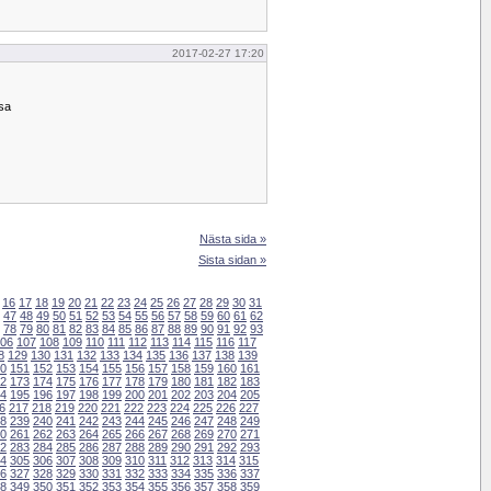
2017-02-27 17:20
nsa
Nästa sida »
Sista sidan »
16
17
18
19
20
21
22
23
24
25
26
27
28
29
30
31
47
48
49
50
51
52
53
54
55
56
57
58
59
60
61
62
78
79
80
81
82
83
84
85
86
87
88
89
90
91
92
93
06
107
108
109
110
111
112
113
114
115
116
117
8
129
130
131
132
133
134
135
136
137
138
139
0
151
152
153
154
155
156
157
158
159
160
161
2
173
174
175
176
177
178
179
180
181
182
183
4
195
196
197
198
199
200
201
202
203
204
205
6
217
218
219
220
221
222
223
224
225
226
227
8
239
240
241
242
243
244
245
246
247
248
249
0
261
262
263
264
265
266
267
268
269
270
271
2
283
284
285
286
287
288
289
290
291
292
293
4
305
306
307
308
309
310
311
312
313
314
315
6
327
328
329
330
331
332
333
334
335
336
337
8
349
350
351
352
353
354
355
356
357
358
359