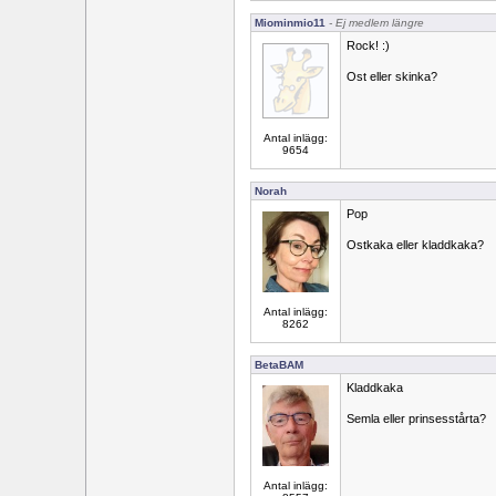
Miominmio11
- Ej medlem längre
Rock! :)
Ost eller skinka?
Antal inlägg:
9654
Norah
Pop
Ostkaka eller kladdkaka?
Antal inlägg:
8262
BetaBAM
Kladdkaka
Semla eller prinsesstårta?
Antal inlägg: