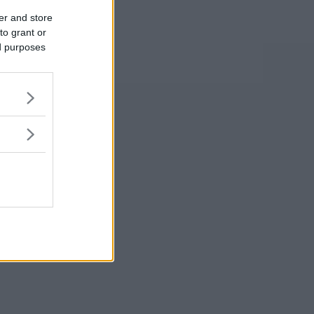
er and store
to grant or
ed purposes