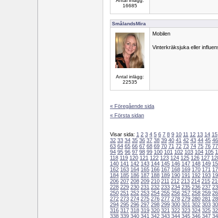
Antal inlägg:
16685
SmålandsMira
Mobilen
Vinterkräksjuka eller influe
Antal inlägg:
22535
« Föregående sida
« Första sidan
Visar sida:
1
2
3
4
5
6
7
8
9
10
11
12
13
14
15
32
33
34
35
36
37
38
39
40
41
42
43
44
45
46
63
64
65
66
67
68
69
70
71
72
73
74
75
76
77
94
95
96
97
98
99
100
101
102
103
104
105
1
118
119
120
121
122
123
124
125
126
127
12
140
141
142
143
144
145
146
147
148
149
15
162
163
164
165
166
167
168
169
170
171
17
184
185
186
187
188
189
190
191
192
193
19
206
207
208
209
210
211
212
213
214
215
21
228
229
230
231
232
233
234
235
236
237
23
250
251
252
253
254
255
256
257
258
259
26
272
273
274
275
276
277
278
279
280
281
28
294
295
296
297
298
299
300
301
302
303
30
316
317
318
319
320
321
322
323
324
325
32
338
339
340
341
342
343
344
345
346
347
34