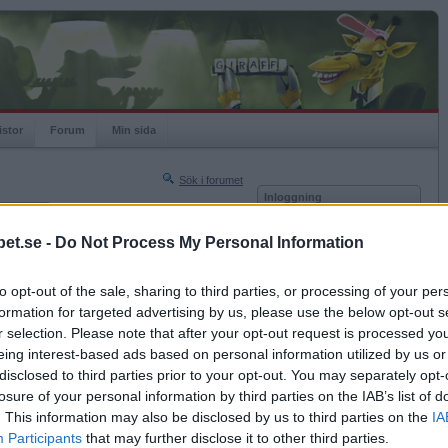
istor
Forum
Min sida
Sök i forumet
Inloggning
rneringar
Användare
et.se -
Do Not Process My Personal Information
Nästa sida »
Lösenord
Sista sidan »
to opt-out of the sale, sharing to third parties, or processing of your per
Kom ihåg mig
2017-02-25 00:29
formation for targeted advertising by us, please use the below opt-out s
Logga in
r selection. Please note that after your opt-out request is processed y
eing interest-based ads based on personal information utilized by us or
Glömt ditt lösenord?
Få ny aktiveringslänk
disclosed to third parties prior to your opt-out. You may separately opt-
losure of your personal information by third parties on the IAB’s list of
. This information may also be disclosed by us to third parties on the
IA
Betapet är gratis!
Participants
that may further disclose it to other third parties.