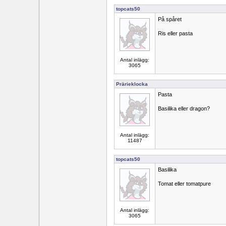
topcats50
På spåret
Ris eller pasta
Antal inlägg:
3065
Prärieklocka
Pasta
Basilika eller dragon?
Antal inlägg:
11487
topcats50
Basilika
Tomat eller tomatpure
Antal inlägg:
3065