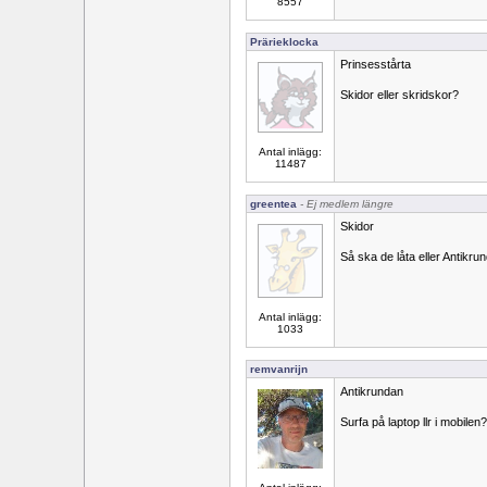
8557
Prärieklocka
Prinsesstårta
Skidor eller skridskor?
Antal inlägg:
11487
greentea
- Ej medlem längre
Skidor
Så ska de låta eller Antikru
Antal inlägg:
1033
remvanrijn
Antikrundan
Surfa på laptop llr i mobilen?