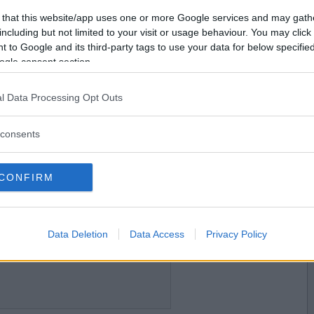
2017-02-25 00:31
Vill du bli
 that this website/app uses one or more Google services and may gath
medlem?
including but not limited to your visit or usage behaviour. You may click 
 to Google and its third-party tags to use your data for below specifi
Skapa nytt konto
ogle consent section.
l Data Processing Opt Outs
2017-02-25 00:35
consents
CONFIRM
2017-02-25 01:11
Data Deletion
Data Access
Privacy Policy