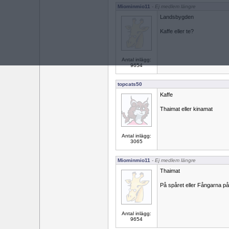
Miominmio11
- Ej medlem längre
Landsbygden
Kaffe eller te?
Antal inlägg:
9654
topcats50
Kaffe
Thaimat eller kinamat
Antal inlägg:
3065
Miominmio11
- Ej medlem längre
Thaimat
På spåret eller Fångarna på
Antal inlägg:
9654