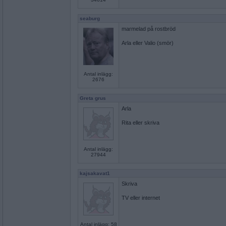
seaburg
marmelad på rostbröd
Arla eller Valio (smör)
Antal inlägg:
2676
Greta grus
Arla
Rita eller skriva
Antal inlägg:
27944
kajsakavat1
Skriva
TV eller internet
Antal inlägg: 58