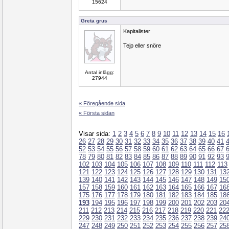
15624
Greta grus
Kapitalister
Tejp eller snöre
Antal inlägg:
27944
« Föregående sida
« Första sidan
Visar sida:
1
2
3
4
5
6
7
8
9
10
11
12
13
14
15
16
26
27
28
29
30
31
32
33
34
35
36
37
38
39
40
41
52
53
54
55
56
57
58
59
60
61
62
63
64
65
66
67
78
79
80
81
82
83
84
85
86
87
88
89
90
91
92
93
102
103
104
105
106
107
108
109
110
111
112
113
121
122
123
124
125
126
127
128
129
130
131
13
139
140
141
142
143
144
145
146
147
148
149
15
157
158
159
160
161
162
163
164
165
166
167
16
175
176
177
178
179
180
181
182
183
184
185
18
193
194
195
196
197
198
199
200
201
202
203
20
211
212
213
214
215
216
217
218
219
220
221
22
229
230
231
232
233
234
235
236
237
238
239
24
247
248
249
250
251
252
253
254
255
256
257
25