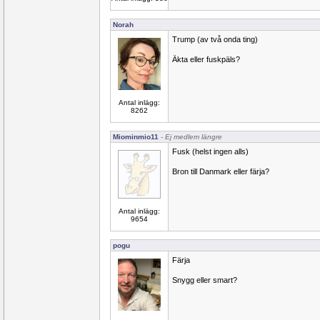
Norah
Trump (av två onda ting)
Äkta eller fuskpäls?
Antal inlägg:
8262
Miominmio11
- Ej medlem längre
Fusk (helst ingen alls)
Bron till Danmark eller färja?
Antal inlägg:
9654
pogu
Färja
Snygg eller smart?