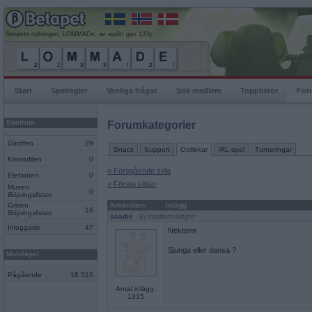
Senaste rullningen, LOMMADe, av auditt gav 133p
Start
Spelregler
Vanliga frågor
Sök medlem
Topplistor
For
Spelrum
Forumkategorier
Giraffen
29
Snack
Support
Ordlekar
IRL-spel
Turneringar
Krokodilen
0
« Föregående sida
Elefanten
0
« Första sidan
Musen
0
Böjningslistan
Grisen
Användare
Inlägg
18
Böjningslistan
saadie
- Ej medlem längre
Inloggade
47
Nektarin
Sjunga eller dansa ?
Mobilspel
Pågående
18 515
Antal inlägg:
1315