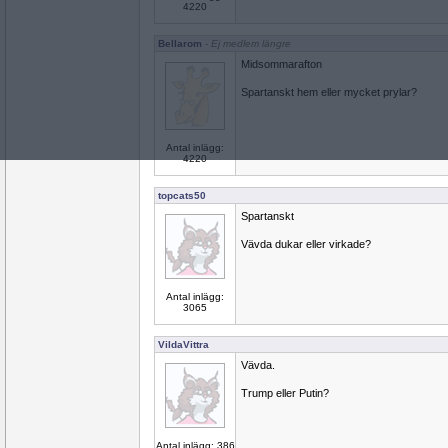
4220
Bellarom
- Ej medlem längre
Midsommarafton
Spartanskt hem eller mycket prylar?
Antal inlägg:
4220
topcats50
Spartanskt
Vävda dukar eller virkade?
Antal inlägg:
3065
VildaVittra
Vävda.
Trump eller Putin?
Antal inlägg: 386