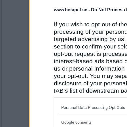
www.betapet.se -
Do Not Process 
Norah
Blondin
If you wish to opt-out of the
Små eller stora barn?
processing of your personal
targeted advertising by us
Antal inlägg:
8262
section to confirm your sel
opt-out request is proces
topcats50
interest-based ads based o
Små
us or personal information d
Segelbåt eller racerbåt?
your opt-out. You may separ
disclosure of your personal
Antal inlägg:
3065
IAB’s list of downstream pa
Prärieklocka
also be disclosed by us to 
Segelbåt
Downstream Participants
th
Personal Data Processing Opt Outs
Kreta eller Korsika?
third parties.
Google consents
Please note that this web
Antal inlägg: