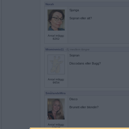
Norah
Sjunga
Sopran eller alt?
Antal inlägg:
8262
Miominmio11
- Ej medlem längre
Sopran
Discodans eller Bugg?
Antal inlägg:
9654
SmålandsMira
Disco
Brunett eller blondin?
Antal inlägg:
22535