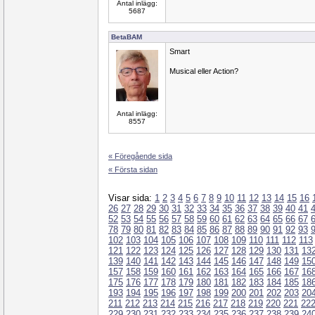
Antal inlägg:
5687
BetaBAM
Smart
Musical eller Action?
Antal inlägg:
8557
« Föregående sida
« Första sidan
Visar sida:
1
2
3
4
5
6
7
8
9
10
11
12
13
14
15
16
26
27
28
29
30
31
32
33
34
35
36
37
38
39
40
41
52
53
54
55
56
57
58
59
60
61
62
63
64
65
66
67
78
79
80
81
82
83
84
85
86
87
88
89
90
91
92
93
102
103
104
105
106
107
108
109
110
111
112
113
121
122
123
124
125
126
127
128
129
130
131
13
139
140
141
142
143
144
145
146
147
148
149
15
157
158
159
160
161
162
163
164
165
166
167
16
175
176
177
178
179
180
181
182
183
184
185
18
193
194
195
196
197
198
199
200
201
202
203
20
211
212
213
214
215
216
217
218
219
220
221
22
229
230
231
232
233
234
235
236
237
238
239
24