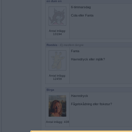
en dum en
6-timmarsdag
Cola eller Fanta
Antal inlägg:
13194
Rombis
- Ej medlem längre
Fanta
Havredryck eller mjölk?
Antal inlägg:
12458
Birga
Havredryck
Fågelskådning eller fisketur?
Antal inlägg: 438