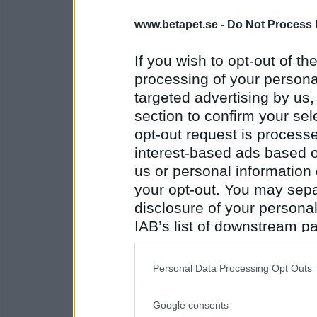
Rombis
- Ej medlem längre
Fisketur
www.betapet.se -
Do Not Process 
Svamp- eller bärplockning?
If you wish to opt-out of the
processing of your personal
Antal inlägg:
12458
targeted advertising by us
Miia10
section to confirm your sel
Svampplockning
opt-out request is proces
Kort- eller långpromenad?
interest-based ads based o
us or personal information d
your opt-out. You may separ
Antal inlägg:
2407
disclosure of your personal
Rombis
- Ej medlem längre
IAB’s list of downstream pa
Långpromenad
also be disclosed by us to 
Ost- eller skinksmörgås?
Downstream Participants
th
Personal Data Processing Opt Outs
third parties.
Antal inlägg:
12458
Google consents
Please note that this web