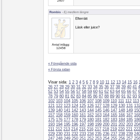
2407
Rombis
- Ej medlem längre
Efterrätt
Läsk eller juice?
Antal inlägg:
12458
« Föregående sida
« Första sidan
Visar sida:
1
2
3
4
5
6
7
8
9
10
11
12
13
14
15
16
26
27
28
29
30
31
32
33
34
35
36
37
38
39
40
41
52
53
54
55
56
57
58
59
60
61
62
63
64
65
66
67
78
79
80
81
82
83
84
85
86
87
88
89
90
91
92
93
102
103
104
105
106
107
108
109
110
111
112
113
121
122
123
124
125
126
127
128
129
130
131
13
139
140
141
142
143
144
145
146
147
148
149
15
157
158
159
160
161
162
163
164
165
166
167
16
175
176
177
178
179
180
181
182
183
184
185
18
193
194
195
196
197
198
199
200
201
202
203
20
211
212
213
214
215
216
217
218
219
220
221
22
229
230
231
232
233
234
235
236
237
238
239
24
247
248
249
250
251
252
253
254
255
256
257
25