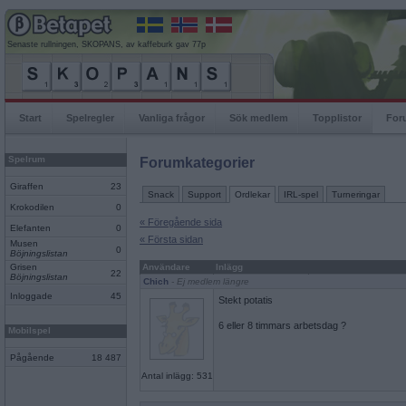
Senaste rullningen, SKOPANS, av kaffeburk gav 77p
Start
Spelregler
Vanliga frågor
Sök medlem
Topplistor
For
Spelrum
Forumkategorier
Giraffen
23
Snack
Support
Ordlekar
IRL-spel
Turneringar
Krokodilen
0
« Föregående sida
Elefanten
0
« Första sidan
Musen
0
Böjningslistan
Grisen
Användare
Inlägg
22
Böjningslistan
Chich
- Ej medlem längre
Inloggade
45
Stekt potatis
6 eller 8 timmars arbetsdag ?
Mobilspel
Pågående
18 487
Antal inlägg: 531