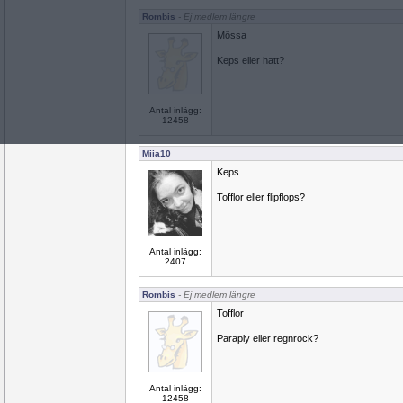
Rombis
- Ej medlem längre
Mössa
Keps eller hatt?
Antal inlägg:
12458
Miia10
Keps
Tofflor eller flipflops?
Antal inlägg:
2407
Rombis
- Ej medlem längre
Tofflor
Paraply eller regnrock?
Antal inlägg:
12458