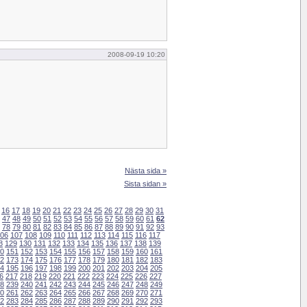
2008-09-19 10:20
Nästa sida »
Sista sidan »
16
17
18
19
20
21
22
23
24
25
26
27
28
29
30
31
47
48
49
50
51
52
53
54
55
56
57
58
59
60
61
62
78
79
80
81
82
83
84
85
86
87
88
89
90
91
92
93
06
107
108
109
110
111
112
113
114
115
116
117
8
129
130
131
132
133
134
135
136
137
138
139
0
151
152
153
154
155
156
157
158
159
160
161
2
173
174
175
176
177
178
179
180
181
182
183
4
195
196
197
198
199
200
201
202
203
204
205
6
217
218
219
220
221
222
223
224
225
226
227
8
239
240
241
242
243
244
245
246
247
248
249
0
261
262
263
264
265
266
267
268
269
270
271
2
283
284
285
286
287
288
289
290
291
292
293