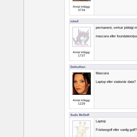
Antal inlägg:
3734
ishell
permanent, verkar jobbigt m
mascara eller foundation/p
Antal inlägg:
1737
Dalkulllan
Mascara
Laptop eller stationär data?
Antal inlägg:
1226
Suds McDuff
Laptop
Frisbeegolf eller vanlig golf?