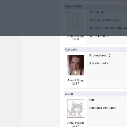
Suds McDuff
IRL, oftast.
Ordspel eller Betapet?
Ok det var en dum fråga som 
Antal inlägg:
Svt1 eller svt2?
1308
Caligatia
Strömavbrott! :)
Sött eller Salt?
Antal inlägg:
2187
ishell
sött
coca cola eller fanta
Antal inlägg:
1737