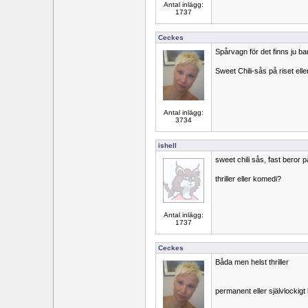
Antal inlägg:
1737
Ceckes
Spårvagn för det finns ju ba
Sweet Chili-sås på riset ell
Antal inlägg:
3734
ishell
sweet chili sås, fast beror p
thriller eller komedi?
Antal inlägg:
1737
Ceckes
Båda men helst thriller
permanent eller självlockigt