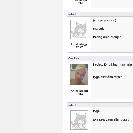
3734
ishell
(yes jag är inne)
monark
fredag eller lördag?
Antal inlägg:
1737
Ceckes
fredag, för då har man hela
flyga eller åka färja?
Antal inlägg:
3734
ishell
flyga
åka spårvagn eller buss?