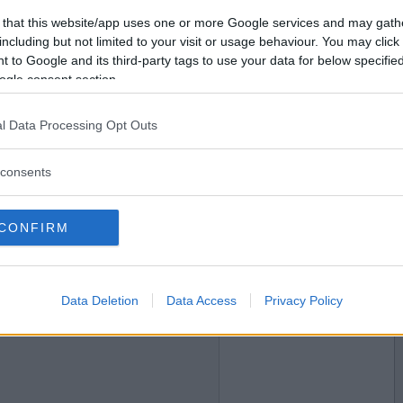
2008-09-18 22:43
Vill du bli
 that this website/app uses one or more Google services and may gath
medlem?
including but not limited to your visit or usage behaviour. You may click 
 to Google and its third-party tags to use your data for below specifi
Skapa nytt konto
ogle consent section.
l Data Processing Opt Outs
2008-09-18 22:46
consents
CONFIRM
2008-09-18 23:28
Data Deletion
Data Access
Privacy Policy