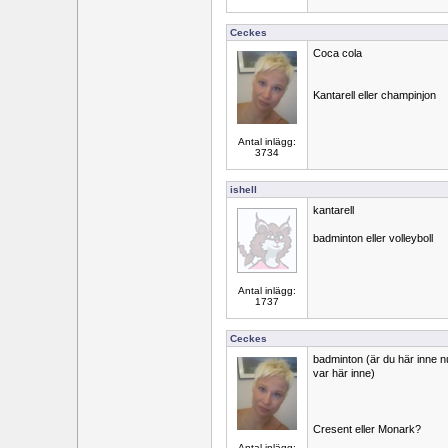
Ceckes
Coca cola
Kantarell eller champinjon
Antal inlägg:
3734
ishell
kantarell
badminton eller volleyboll
Antal inlägg:
1737
Ceckes
badminton (är du här inne nu
var här inne)
Cresent eller Monark?
Antal inlägg: