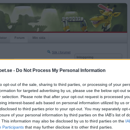
istor
Forum
Min sida
Sök i forumet
Inloggning
rneringar
Användare
et.se -
Do Not Process My Personal Information
Nästa sida »
Lösenord
Sista sidan »
to opt-out of the sale, sharing to third parties, or processing of your per
Kom ihåg mig
2008-09-18 22:34
formation for targeted advertising by us, please use the below opt-out s
Logga in
r selection. Please note that after your opt-out request is processed y
eing interest-based ads based on personal information utilized by us or
Glömt ditt lösenord?
?
Få ny aktiveringslänk
disclosed to third parties prior to your opt-out. You may separately opt-
losure of your personal information by third parties on the IAB’s list of
. This information may also be disclosed by us to third parties on the
IA
Betapet är gratis!
Participants
that may further disclose it to other third parties.