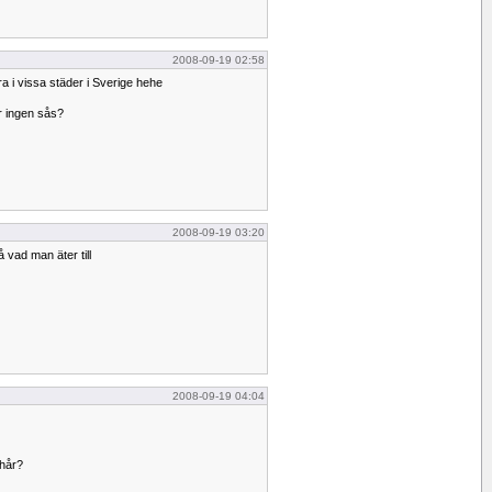
2008-09-19 02:58
ra i vissa städer i Sverige hehe
er ingen sås?
2008-09-19 03:20
å vad man äter till
2008-09-19 04:04
 hår?