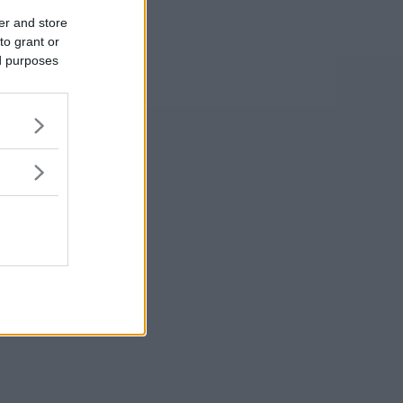
er and store
to grant or
ed purposes