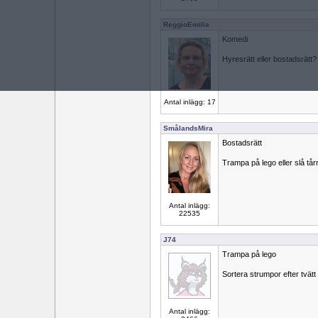
ReggioEmilia
Komedi
Hyresrätt eller bostadsrätt?
Antal inlägg: 17
SmålandsMira
Bostadsrätt
Trampa på lego eller slå tår
Antal inlägg:
22535
J74
Trampa på lego
Sortera strumpor efter tvätt 
Antal inlägg: