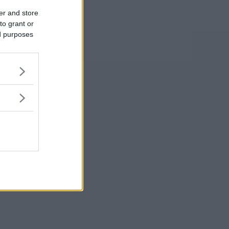
er and store
to grant or
ed purposes