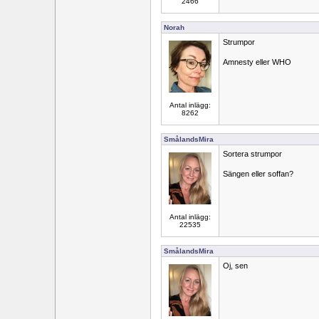
2466
Norah
Strumpor
Amnesty eller WHO
Antal inlägg:
8262
SmålandsMira
Sortera strumpor
Sängen eller soffan?
Antal inlägg:
22535
SmålandsMira
Oj, sen