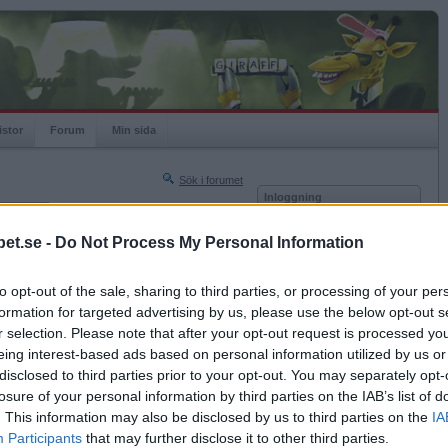
istor
Forum
Min sida
Sök i forumet
Inloggning
rneringar
Användare
et.se -
Do Not Process My Personal Information
Nästa sida »
Lösenord
Sista sidan »
to opt-out of the sale, sharing to third parties, or processing of your per
Kom ihåg mig
2020-05-03 20:47
formation for targeted advertising by us, please use the below opt-out s
Logga in
r selection. Please note that after your opt-out request is processed y
eing interest-based ads based on personal information utilized by us or
Glömt ditt lösenord?
Få ny aktiveringslänk
disclosed to third parties prior to your opt-out. You may separately opt-
losure of your personal information by third parties on the IAB’s list of
. This information may also be disclosed by us to third parties on the
IA
Betapet är gratis!
Participants
that may further disclose it to other third parties.