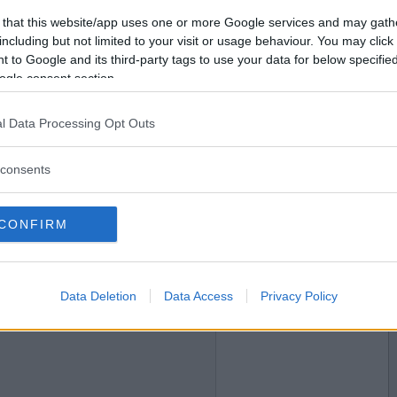
2020-05-03 20:50
Vill du bli
 that this website/app uses one or more Google services and may gath
medlem?
 vare sig tatueringar eller piercingar
including but not limited to your visit or usage behaviour. You may click 
 to Google and its third-party tags to use your data for below specifi
Skapa nytt konto
ogle consent section.
l Data Processing Opt Outs
2020-05-03 20:56
consents
CONFIRM
2020-05-03 21:07
Data Deletion
Data Access
Privacy Policy