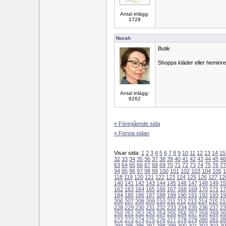
Antal inlägg:
1728
Norah
Butik
Shoppa kläder eller heminr
Antal inlägg:
8262
« Föregående sida
« Första sidan
Visar sida:
1
2
3
4
5
6
7
8
9
10
11
12
13
14
15
32
33
34
35
36
37
38
39
40
41
42
43
44
45
46
63
64
65
66
67
68
69
70
71
72
73
74
75
76
77
94
95
96
97
98
99
100
101
102
103
104
105
1
118
119
120
121
122
123
124
125
126
127
12
140
141
142
143
144
145
146
147
148
149
15
162
163
164
165
166
167
168
169
170
171
17
184
185
186
187
188
189
190
191
192
193
19
206
207
208
209
210
211
212
213
214
215
21
228
229
230
231
232
233
234
235
236
237
23
250
251
252
253
254
255
256
257
258
259
26
272
273
274
275
276
277
278
279
280
281
28
294
295
296
297
298
299
300
301
302
303
30