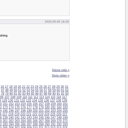
2020-05-05 19:29
edning
Nästa sida »
Sista sidan »
16
17
18
19
20
21
22
23
24
25
26
27
28
29
30
31
47
48
49
50
51
52
53
54
55
56
57
58
59
60
61
62
78
79
80
81
82
83
84
85
86
87
88
89
90
91
92
93
06
107
108
109
110
111
112
113
114
115
116
117
8
129
130
131
132
133
134
135
136
137
138
139
0
151
152
153
154
155
156
157
158
159
160
161
2
173
174
175
176
177
178
179
180
181
182
183
4
195
196
197
198
199
200
201
202
203
204
205
6
217
218
219
220
221
222
223
224
225
226
227
8
239
240
241
242
243
244
245
246
247
248
249
0
261
262
263
264
265
266
267
268
269
270
271
2
283
284
285
286
287
288
289
290
291
292
293
4
305
306
307
308
309
310
311
312
313
314
315