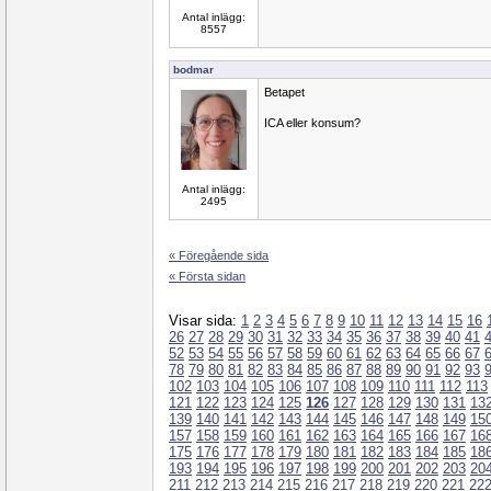
Antal inlägg:
8557
bodmar
Betapet
ICA eller konsum?
Antal inlägg:
2495
« Föregående sida
« Första sidan
Visar sida:
1
2
3
4
5
6
7
8
9
10
11
12
13
14
15
16
26
27
28
29
30
31
32
33
34
35
36
37
38
39
40
41
52
53
54
55
56
57
58
59
60
61
62
63
64
65
66
67
78
79
80
81
82
83
84
85
86
87
88
89
90
91
92
93
102
103
104
105
106
107
108
109
110
111
112
113
121
122
123
124
125
126
127
128
129
130
131
13
139
140
141
142
143
144
145
146
147
148
149
15
157
158
159
160
161
162
163
164
165
166
167
16
175
176
177
178
179
180
181
182
183
184
185
18
193
194
195
196
197
198
199
200
201
202
203
20
211
212
213
214
215
216
217
218
219
220
221
22