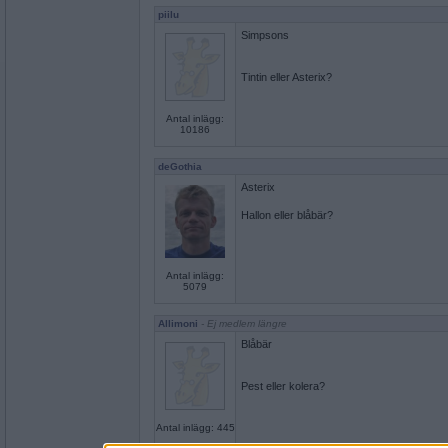
piilu
Simpsons
Tintin eller Asterix?
Antal inlägg:
10186
deGothia
Asterix
Hallon eller blåbär?
Antal inlägg:
5079
Allimoni
- Ej medlem längre
Blåbär
Pest eller kolera?
Antal inlägg: 445