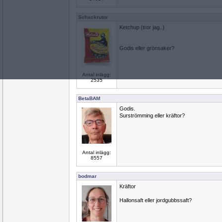
Schackrutor
Ketchup (tror jag..)
Godis eller grönsaker?
Antal inlägg:
2535
BetaBAM
Godis.
Surströmming eller kräftor?
Antal inlägg:
8557
bodmar
Kräftor
Hallonsaft eller jordgubbssaft?