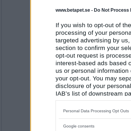
Farnsworth
www.betapet.se -
Do Not Process 
Kolera
Ost eller leverpastej
If you wish to opt-out of the
processing of your personal
Antal inlägg:
targeted advertising by us
2153
section to confirm your sel
piilu
opt-out request is proces
Ost
interest-based ads based o
Hamster eller marsvin?
us or personal information d
your opt-out. You may separ
Antal inlägg:
10186
disclosure of your personal
IAB’s list of downstream pa
Ruckzuck
also be disclosed by us to 
Marsvin
Downstream Participants
th
Star wars episod I-III eller episod IV-VI
Personal Data Processing Opt Outs
third parties.
Antal inlägg:
Google consents
34614
Please note that this web