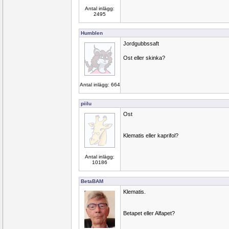
Antal inlägg:
2495
Humblen
Jordgubbssaft
Ost eller skinka?
Antal inlägg: 664
piilu
Ost
Klematis eller kaprifol?
Antal inlägg:
10186
BetaBAM
Klematis.
Betapet eller Alfapet?