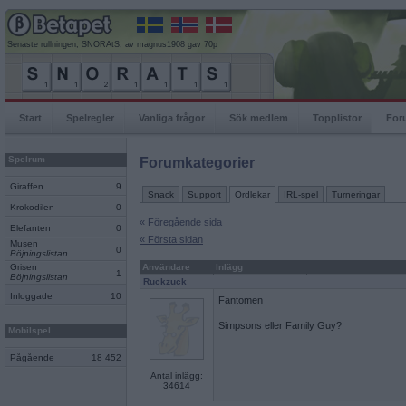
Senaste rullningen, SNORAtS, av magnus1908 gav 70p
Start
Spelregler
Vanliga frågor
Sök medlem
Topplistor
For
Spelrum
Forumkategorier
Giraffen
9
Snack
Support
Ordlekar
IRL-spel
Turneringar
Krokodilen
0
« Föregående sida
Elefanten
0
« Första sidan
Musen
0
Böjningslistan
Grisen
Användare
Inlägg
1
Böjningslistan
Ruckzuck
Inloggade
10
Fantomen
Simpsons eller Family Guy?
Mobilspel
Pågående
18 452
Antal inlägg:
34614