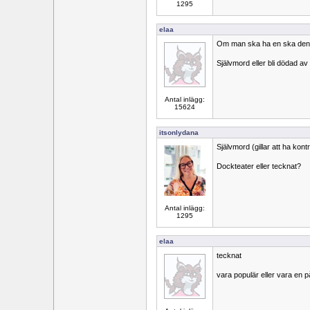
1295
elaa
Om man ska ha en ska den v
Självmord eller bli dödad a
Antal inlägg:
15624
itsonlydana
Självmord (gillar att ha kon
Dockteater eller tecknat?
Antal inlägg:
1295
elaa
tecknat
vara populär eller vara en p