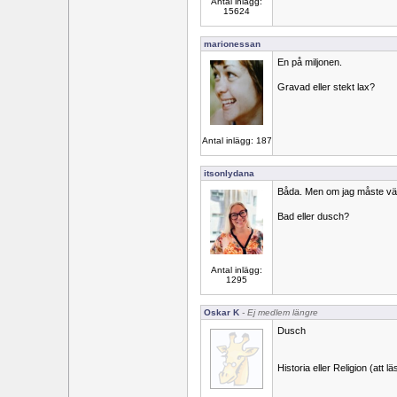
Antal inlägg:
15624
marionessan
En på miljonen.
Gravad eller stekt lax?
Antal inlägg: 187
itsonlydana
Båda. Men om jag måste välj
Bad eller dusch?
Antal inlägg:
1295
Oskar K
- Ej medlem längre
Dusch
Historia eller Religion (att