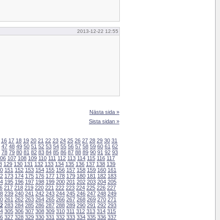
2013-12-22 12:55
Nästa sida »
Sista sidan »
16
17
18
19
20
21
22
23
24
25
26
27
28
29
30
31
47
48
49
50
51
52
53
54
55
56
57
58
59
60
61
62
78
79
80
81
82
83
84
85
86
87
88
89
90
91
92
93
06
107
108
109
110
111
112
113
114
115
116
117
8
129
130
131
132
133
134
135
136
137
138
139
0
151
152
153
154
155
156
157
158
159
160
161
2
173
174
175
176
177
178
179
180
181
182
183
4
195
196
197
198
199
200
201
202
203
204
205
6
217
218
219
220
221
222
223
224
225
226
227
8
239
240
241
242
243
244
245
246
247
248
249
0
261
262
263
264
265
266
267
268
269
270
271
2
283
284
285
286
287
288
289
290
291
292
293
4
305
306
307
308
309
310
311
312
313
314
315
6
327
328
329
330
331
332
333
334
335
336
337