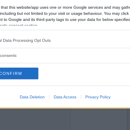
2013-12-16 14:48
Vill du bli
 that this website/app uses one or more Google services and may gath
medlem?
including but not limited to your visit or usage behaviour. You may click 
 to Google and its third-party tags to use your data for below specifi
Skapa nytt konto
ogle consent section.
l Data Processing Opt Outs
2013-12-17 01:04
consents
rtsjuka?
CONFIRM
2013-12-17 01:45
Data Deletion
Data Access
Privacy Policy