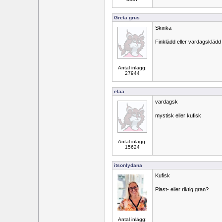
Greta grus
Skinka
Finklädd eller vardagsklädd
Antal inlägg:
27944
elaa
vardagsk
mystisk eller kufisk
Antal inlägg:
15624
itsonlydana
Kufisk
Plast- eller riktig gran?
Antal inlägg: