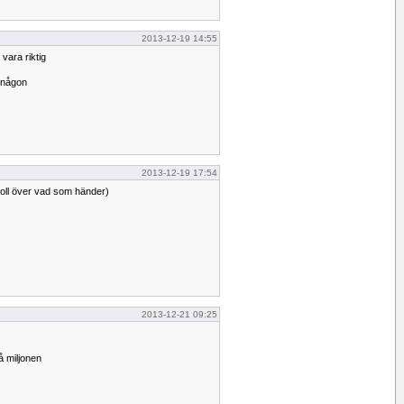
2013-12-19 14:55
ara riktig
v någon
2013-12-19 17:54
troll över vad som händer)
2013-12-21 09:25
å miljonen