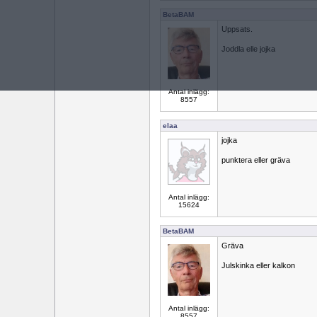
BetaBAM
Uppsats.
Joddla elle jojka
Antal inlägg:
8557
elaa
jojka
punktera eller gräva
Antal inlägg:
15624
BetaBAM
Gräva
Julskinka eller kalkon
Antal inlägg:
8557