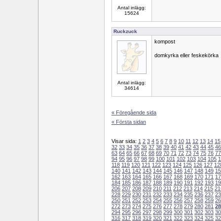
Antal inlägg:
15624
Ruckzuck
kompost
domkyrka eller feskekörka
Antal inlägg:
34614
« Föregående sida
« Första sidan
Visar sida:
1
2
3
4
5
6
7
8
9
10
11
12
13
14
15
32
33
34
35
36
37
38
39
40
41
42
43
44
45
46
63
64
65
66
67
68
69
70
71
72
73
74
75
76
77
94
95
96
97
98
99
100
101
102
103
104
105
1
118
119
120
121
122
123
124
125
126
127
12
140
141
142
143
144
145
146
147
148
149
15
162
163
164
165
166
167
168
169
170
171
17
184
185
186
187
188
189
190
191
192
193
19
206
207
208
209
210
211
212
213
214
215
21
228
229
230
231
232
233
234
235
236
237
23
250
251
252
253
254
255
256
257
258
259
26
272
273
274
275
276
277
278
279
280
281
28
294
295
296
297
298
299
300
301
302
303
30
316
317
318
319
320
321
322
323
324
325
32