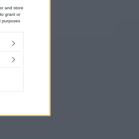
er and store
to grant or
ed purposes