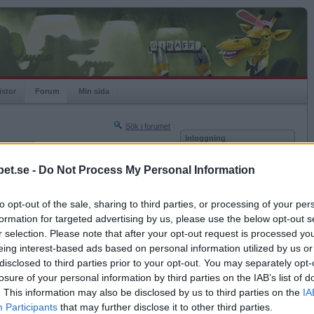
istor
Forum
Min sida
Sök i forumet
Inloggning
rneringar
Användare
et.se -
Do Not Process My Personal Information
Nästa sida »
Lösenord
Sista sidan »
to opt-out of the sale, sharing to third parties, or processing of your per
Kom ihåg mig
2013-12-16 14:02
formation for targeted advertising by us, please use the below opt-out s
Logga in
r selection. Please note that after your opt-out request is processed y
eing interest-based ads based on personal information utilized by us or
Glömt ditt lösenord?
Få ny aktiveringslänk
disclosed to third parties prior to your opt-out. You may separately opt-
losure of your personal information by third parties on the IAB’s list of
. This information may also be disclosed by us to third parties on the
IA
Betapet är gratis!
Participants
that may further disclose it to other third parties.