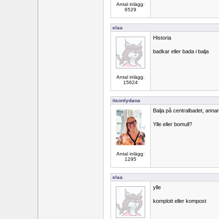
Antal inlägg:
6529
elaa
Historia
badkar eller bada i balja
Antal inlägg:
15624
itsonlydana
Balja på centralbadet, annar
Ylle eller bomull?
Antal inlägg:
1295
elaa
ylle
komplott eller kompost