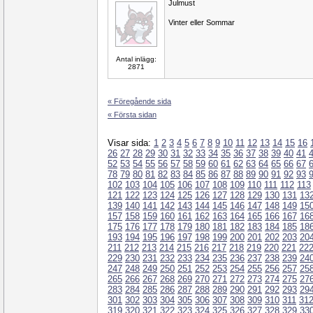
Julmust
Vinter eller Sommar
Antal inlägg:
2871
« Föregående sida
« Första sidan
Visar sida:
1
2
3
4
5
6
7
8
9
10
11
12
13
14
15
16
26
27
28
29
30
31
32
33
34
35
36
37
38
39
40
41
52
53
54
55
56
57
58
59
60
61
62
63
64
65
66
67
78
79
80
81
82
83
84
85
86
87
88
89
90
91
92
93
102
103
104
105
106
107
108
109
110
111
112
113
121
122
123
124
125
126
127
128
129
130
131
13
139
140
141
142
143
144
145
146
147
148
149
15
157
158
159
160
161
162
163
164
165
166
167
16
175
176
177
178
179
180
181
182
183
184
185
18
193
194
195
196
197
198
199
200
201
202
203
20
211
212
213
214
215
216
217
218
219
220
221
22
229
230
231
232
233
234
235
236
237
238
239
24
247
248
249
250
251
252
253
254
255
256
257
25
265
266
267
268
269
270
271
272
273
274
275
27
283
284
285
286
287
288
289
290
291
292
293
29
301
302
303
304
305
306
307
308
309
310
311
31
319
320
321
322
323
324
325
326
327
328
329
33