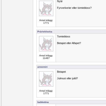
Nyår
Fyrverkerier eller tomtebloss?
Antal inlägg:
1771
Prärieklocka
Tomtebloss
Betapet eller Alfapet?
Antal inlägg:
11487
annemiri
Betapet
Julmust eller julöl?
Antal inlägg:
1771
babbotina