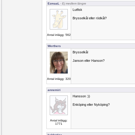
EzmaaL
- Ej medlem längre
Lutfisk
Brysselkål eller rödkål?
Antal inlägg: 562
Werthers
Brysselkål
Janson eller Hanson?
Antal inlägg: 320
annemiri
Hansson :))
Enköping eller Nyköping?
Antal inlägg:
1771
babbotina