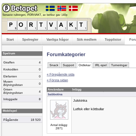
Senaste rullningen, PORtVAKT, av berlioz gav 140p
Start
Spelregler
Vanliga frågor
Sök medlem
Topplistor
For
Spelrum
Forumkategorier
Giraffen
4
Snack
Support
Ordlekar
IRL-spel
Turneringar
Krokodilen
0
« Föregående sida
Elefanten
0
« Första sidan
Musen
0
Böjningslistan
Grisen
Användare
Inlägg
4
Böjningslistan
babbotina
Inloggade
8
Julskinka
Lutfisk eller köttbullar
Mobilspel
Pågående
18 520
Antal inlägg:
2871