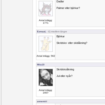
Dadlar
Palmer eller björkar?
Antal inlägg:
1771
EzmaaL
- Ej medlem längre
Björkar
Skridsko- eller skidåkning?
Antal inlägg: 562
Miia10
Skridskoåkning
Jul eller nyår?
Antal inlägg:
2407
annemiri