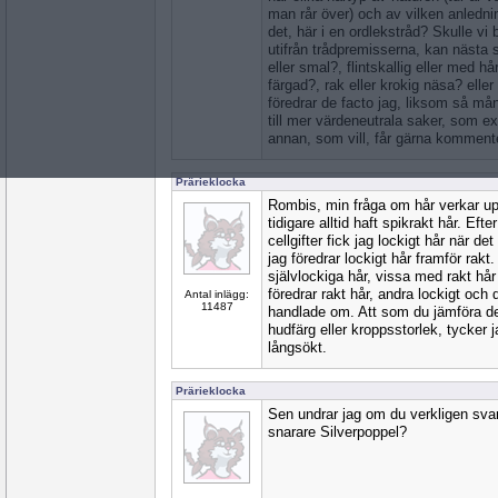
man rår över) och av vilken anledni
det, här i en ordlekstråd? Skulle vi
utifrån trådpremisserna, kan nästa st
eller smal?, flintskallig eller med hå
färgad?, rak eller krokig näsa? elle
föredrar de facto jag, liksom så mån
till mer värdeneutrala saker, som 
annan, som vill, får gärna kommente
Prärieklocka
Rombis, min fråga om hår verkar upp
tidigare alltid haft spikrakt hår. Eft
cellgifter fick jag lockigt hår när de
jag föredrar lockigt hår framför rakt.
självlockiga hår, vissa med rakt hår
föredrar rakt hår, andra lockigt och 
Antal inlägg:
11487
handlade om. Att som du jämföra d
hudfärg eller kroppsstorlek, tycker ja
långsökt.
Prärieklocka
Sen undrar jag om du verkligen sva
snarare Silverpoppel?