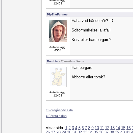
Antal inlägg:
12458
PipTheFennec
Haha vad hände här? :D
Solförmörkelse iallafall
Korv eller hamburgare?
Antal inlägg:
4554
Rombis
- Ej medlem längre
Hamburgare
Abborre eller torsk?
Antal inlägg:
12458
« Föregående sida
« Första sidan
Visar sida:
1
2
3
4
5
6
7
8
9
10
11
12
13
14
15
16
26
27
28
29
30
31
32
33
34
35
36
37
38
39
40
41