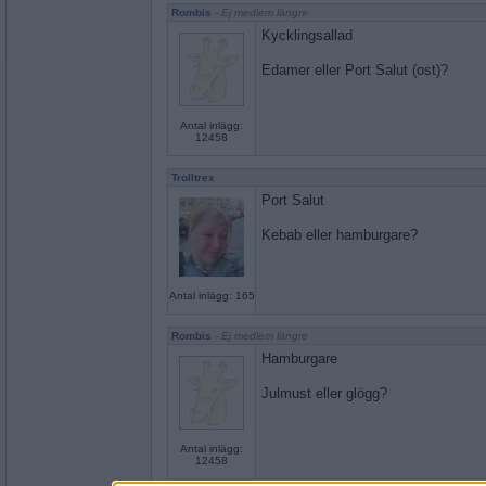
Rombis
- Ej medlem längre
Kycklingsallad
Edamer eller Port Salut (ost)?
Antal inlägg:
12458
Trolltrex
Port Salut
Kebab eller hamburgare?
Antal inlägg: 165
Rombis
- Ej medlem längre
Hamburgare
Julmust eller glögg?
Antal inlägg:
12458