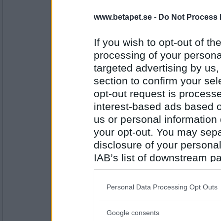
Miia10
www.betapet.se -
Do Not Process 
Julmust
Pepparkaka eller lussebulle?
If you wish to opt-out of the
processing of your personal
Antal inlägg:
targeted advertising by us
2407
section to confirm your sel
Prärieklocka
opt-out request is proces
Lussebulle
interest-based ads based o
Rakt eller lockigt hår?
us or personal information d
your opt-out. You may separ
Antal inlägg:
11487
disclosure of your personal
IAB’s list of downstream pa
Rombis
- Ej medlem längre
Vad har det för betydelse?
also be disclosed by us to 
Downstream Participants
th
Personal Data Processing Opt Outs
third parties.
Antal inlägg:
Google consents
12458
Please note that this web