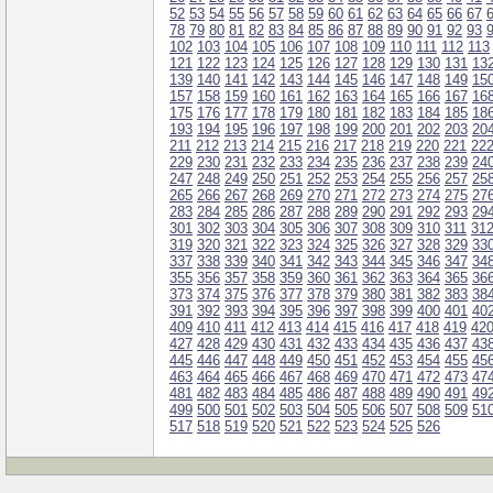
52
53
54
55
56
57
58
59
60
61
62
63
64
65
66
67
78
79
80
81
82
83
84
85
86
87
88
89
90
91
92
93
102
103
104
105
106
107
108
109
110
111
112
113
121
122
123
124
125
126
127
128
129
130
131
13
139
140
141
142
143
144
145
146
147
148
149
15
157
158
159
160
161
162
163
164
165
166
167
16
175
176
177
178
179
180
181
182
183
184
185
18
193
194
195
196
197
198
199
200
201
202
203
20
211
212
213
214
215
216
217
218
219
220
221
22
229
230
231
232
233
234
235
236
237
238
239
24
247
248
249
250
251
252
253
254
255
256
257
25
265
266
267
268
269
270
271
272
273
274
275
27
283
284
285
286
287
288
289
290
291
292
293
29
301
302
303
304
305
306
307
308
309
310
311
31
319
320
321
322
323
324
325
326
327
328
329
33
337
338
339
340
341
342
343
344
345
346
347
34
355
356
357
358
359
360
361
362
363
364
365
36
373
374
375
376
377
378
379
380
381
382
383
38
391
392
393
394
395
396
397
398
399
400
401
40
409
410
411
412
413
414
415
416
417
418
419
42
427
428
429
430
431
432
433
434
435
436
437
43
445
446
447
448
449
450
451
452
453
454
455
45
463
464
465
466
467
468
469
470
471
472
473
47
481
482
483
484
485
486
487
488
489
490
491
49
499
500
501
502
503
504
505
506
507
508
509
51
517
518
519
520
521
522
523
524
525
526