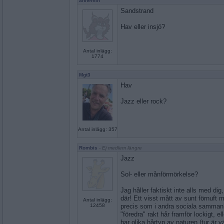
annemiri
Sandstrand
Hav eller insjö?
Antal inlägg:
1774
Mgt3
Hav
Jazz eller rock?
Antal inlägg: 357
Rombis
- Ej medlem längre
Jazz
Sol- eller månförmörkelse?
Jag håller faktiskt inte alls med dig
där! Ett visst mått av sunt förnuft 
Antal inlägg:
12458
precis som i andra sociala sammanh
"föredra" rakt hår framför lockigt, e
har olika hårtyp av naturen (tur är vä