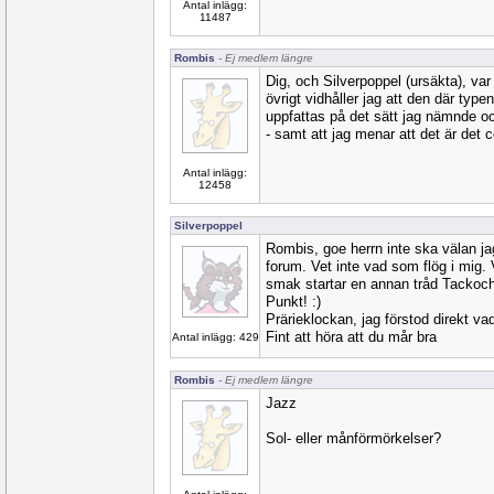
Antal inlägg:
11487
Rombis
- Ej medlem längre
Dig, och Silverpoppel (ursäkta), var d
övrigt vidhåller jag att den där typen
uppfattas på det sätt jag nämnde o
- samt att jag menar att det är det c
Antal inlägg:
12458
Silverpoppel
Rombis, goe herrn inte ska välan j
forum. Vet inte vad som flög i mig.
smak startar en annan tråd Tackoch
Punkt! :)
Prärieklockan, jag förstod direkt va
Fint att höra att du mår bra
Antal inlägg: 429
Rombis
- Ej medlem längre
Jazz
Sol- eller månförmörkelser?