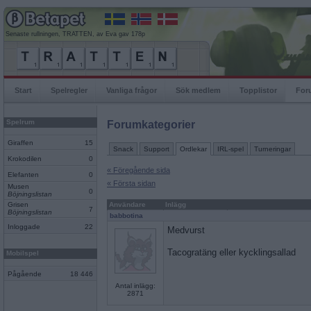
Senaste rullningen, TRATTEN, av Eva gav 178p
Start
Spelregler
Vanliga frågor
Sök medlem
Topplistor
For
Spelrum
Forumkategorier
Giraffen
15
Snack
Support
Ordlekar
IRL-spel
Turneringar
Krokodilen
0
« Föregående sida
Elefanten
0
« Första sidan
Musen
0
Böjningslistan
Grisen
Användare
Inlägg
7
Böjningslistan
babbotina
Inloggade
22
Medvurst
Tacogratäng eller kycklingsallad
Mobilspel
Pågående
18 446
Antal inlägg:
2871