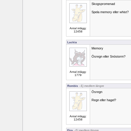
Skogspromenad
Spela memory eller whist?
Antal inlägg:
12458
Lackia
Memory
Ösregn eller Snöstorm?
Antal inlägg:
1779
Rombis
- Ej medlem längre
Ösregn
Regn eller hagel?
Antal inlägg:
12458
Fira
- Ej medlem längre