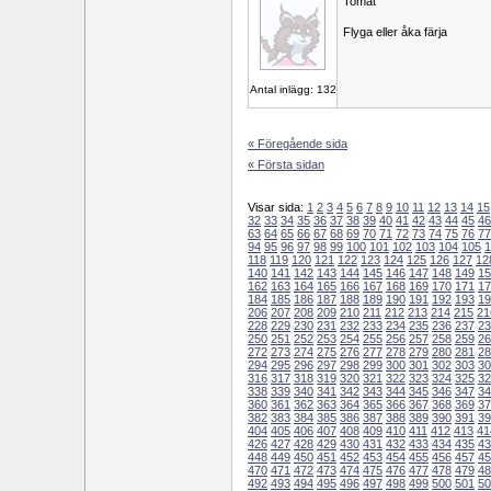
Tomat
Flyga eller åka färja
Antal inlägg: 132
« Föregående sida
« Första sidan
Visar sida:
1
2
3
4
5
6
7
8
9
10
11
12
13
14
15
32
33
34
35
36
37
38
39
40
41
42
43
44
45
46
63
64
65
66
67
68
69
70
71
72
73
74
75
76
77
94
95
96
97
98
99
100
101
102
103
104
105
1
118
119
120
121
122
123
124
125
126
127
12
140
141
142
143
144
145
146
147
148
149
15
162
163
164
165
166
167
168
169
170
171
17
184
185
186
187
188
189
190
191
192
193
19
206
207
208
209
210
211
212
213
214
215
21
228
229
230
231
232
233
234
235
236
237
23
250
251
252
253
254
255
256
257
258
259
26
272
273
274
275
276
277
278
279
280
281
28
294
295
296
297
298
299
300
301
302
303
30
316
317
318
319
320
321
322
323
324
325
32
338
339
340
341
342
343
344
345
346
347
34
360
361
362
363
364
365
366
367
368
369
37
382
383
384
385
386
387
388
389
390
391
39
404
405
406
407
408
409
410
411
412
413
41
426
427
428
429
430
431
432
433
434
435
43
448
449
450
451
452
453
454
455
456
457
45
470
471
472
473
474
475
476
477
478
479
48
492
493
494
495
496
497
498
499
500
501
50