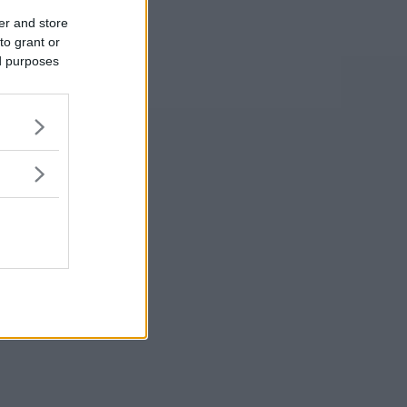
er and store
to grant or
ed purposes