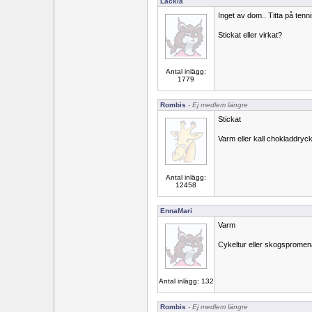
Lackia
Inget av dom.. Titta på ten
Stickat eller virkat?
Antal inlägg:
1779
Rombis
- Ej medlem längre
Stickat
Varm eller kall chokladdryc
Antal inlägg:
12458
EnnaMari
Varm
Cykeltur eller skogsprome
Antal inlägg: 132
Rombis
- Ej medlem längre