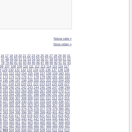
Nästa sida »
Sista sidan »
16
17
18
19
20
21
22
23
24
25
26
27
28
29
30
31
47
48
49
50
51
52
53
54
55
56
57
58
59
60
61
62
78
79
80
81
82
83
84
85
86
87
88
89
90
91
92
93
06
107
108
109
110
111
112
113
114
115
116
117
8
129
130
131
132
133
134
135
136
137
138
139
0
151
152
153
154
155
156
157
158
159
160
161
2
173
174
175
176
177
178
179
180
181
182
183
4
195
196
197
198
199
200
201
202
203
204
205
6
217
218
219
220
221
222
223
224
225
226
227
8
239
240
241
242
243
244
245
246
247
248
249
0
261
262
263
264
265
266
267
268
269
270
271
2
283
284
285
286
287
288
289
290
291
292
293
4
305
306
307
308
309
310
311
312
313
314
315
6
327
328
329
330
331
332
333
334
335
336
337
8
349
350
351
352
353
354
355
356
357
358
359
0
371
372
373
374
375
376
377
378
379
380
381
2
393
394
395
396
397
398
399
400
401
402
403
4
415
416
417
418
419
420
421
422
423
424
425
6
437
438
439
440
441
442
443
444
445
446
447
8
459
460
461
462
463
464
465
466
467
468
469
0
481
482
483
484
485
486
487
488
489
490
491
2
503
504
505
506
507
508
509
510
511
512
513