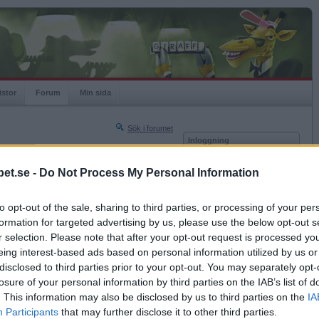
istor
Forum
Min sida
Sök i forumet
Inloggning
rneringar
Användare
et.se -
Do Not Process My Personal Information
Nästa sida »
Lösenord
Sista sidan »
to opt-out of the sale, sharing to third parties, or processing of your per
Kom ihåg mig
2024-07-07 11:17
formation for targeted advertising by us, please use the below opt-out s
Logga in
r selection. Please note that after your opt-out request is processed y
eing interest-based ads based on personal information utilized by us or
Glömt ditt lösenord?
Få ny aktiveringslänk
disclosed to third parties prior to your opt-out. You may separately opt-
losure of your personal information by third parties on the IAB’s list of
. This information may also be disclosed by us to third parties on the
IA
Betapet är gratis!
Participants
that may further disclose it to other third parties.