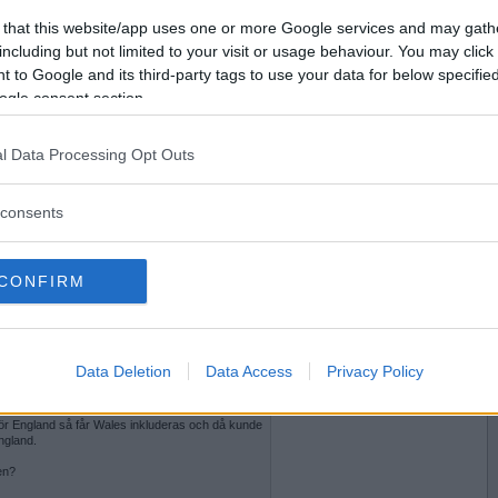
2024-07-07 12:32
Vill du bli
 that this website/app uses one or more Google services and may gath
medlem?
including but not limited to your visit or usage behaviour. You may click 
 to Google and its third-party tags to use your data for below specifi
Skapa nytt konto
ogle consent section.
l Data Processing Opt Outs
2024-07-07 12:53
consents
CONFIRM
2024-07-07 13:25
Data Deletion
Data Access
Privacy Policy
Nordirland med England. Säger nog England och då
 för England så får Wales inkluderas och då kunde
ngland.
en?