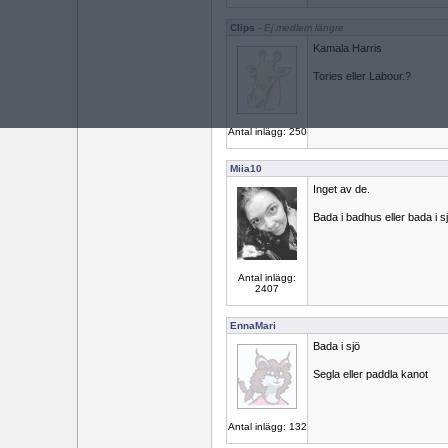
Clips
- Ej medlem längre
Kamala Harris
Tories eller Labour.?
Antal inlägg: 250
Miia10
Inget av de.
Bada i badhus eller bada i s
Antal inlägg:
2407
EnnaMari
Bada i sjö
Segla eller paddla kanot
Antal inlägg: 132