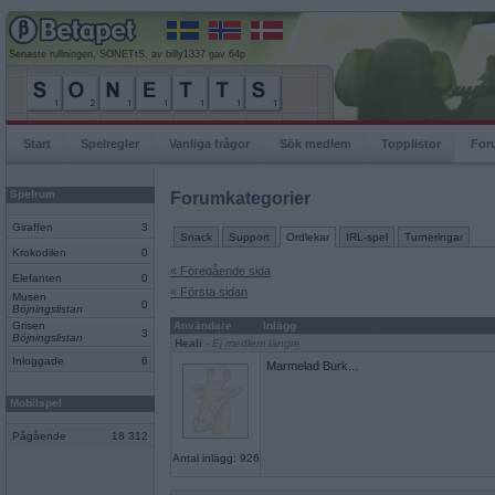
Senaste rullningen, SONETtS, av billy1337 gav 64p
Start
Spelregler
Vanliga frågor
Sök medlem
Topplistor
For
Spelrum
Forumkategorier
Giraffen
3
Snack
Support
Ordlekar
IRL-spel
Turneringar
Krokodilen
0
« Föregående sida
Elefanten
0
« Första sidan
Musen
0
Böjningslistan
Grisen
Användare
Inlägg
3
Böjningslistan
Heali
- Ej medlem längre
Inloggade
6
Marmelad Burk...
Mobilspel
Pågående
18 312
Antal inlägg: 926