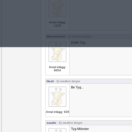
Antal inlägg:
1315
Miominmio11
- Ej medlem längre
Dräkt Tyg
Antal inlägg:
9654
Heali
- Ej medlem längre
Be Tyg...
Antal inlägg: 926
saadie
- Ej medlem längre
Tyg Mönster