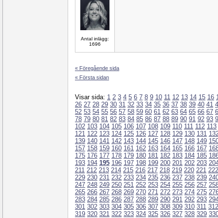
Antal inlägg:
1696
« Föregående sida
« Första sidan
Visar sida:
1
2
3
4
5
6
7
8
9
10
11
12
13
14
15
16
26
27
28
29
30
31
32
33
34
35
36
37
38
39
40
41
52
53
54
55
56
57
58
59
60
61
62
63
64
65
66
67
78
79
80
81
82
83
84
85
86
87
88
89
90
91
92
93
102
103
104
105
106
107
108
109
110
111
112
113
121
122
123
124
125
126
127
128
129
130
131
13
139
140
141
142
143
144
145
146
147
148
149
15
157
158
159
160
161
162
163
164
165
166
167
16
175
176
177
178
179
180
181
182
183
184
185
18
193
194
195
196
197
198
199
200
201
202
203
20
211
212
213
214
215
216
217
218
219
220
221
22
229
230
231
232
233
234
235
236
237
238
239
24
247
248
249
250
251
252
253
254
255
256
257
25
265
266
267
268
269
270
271
272
273
274
275
27
283
284
285
286
287
288
289
290
291
292
293
29
301
302
303
304
305
306
307
308
309
310
311
31
319
320
321
322
323
324
325
326
327
328
329
33