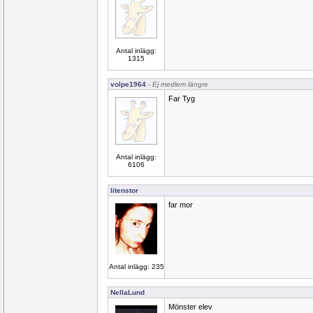
Antal inlägg:
1315
volpe1964
- Ej medlem längre
Far Tyg
Antal inlägg:
6106
litenstor
far mor
Antal inlägg: 235
NellaLund
Mönster elev