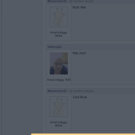
Miominmio11
- Ej medlem längre
Burk Mat
Antal inlägg:
9654
ValKnight
Mat Jord
Antal inlägg: 845
Miominmio11
- Ej medlem längre
Jord Bruk
Antal inlägg:
9654