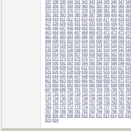
337
338
339
340
341
342
343
344
345
346
347
34
355
356
357
358
359
360
361
362
363
364
365
36
373
374
375
376
377
378
379
380
381
382
383
38
391
392
393
394
395
396
397
398
399
400
401
40
409
410
411
412
413
414
415
416
417
418
419
42
427
428
429
430
431
432
433
434
435
436
437
43
445
446
447
448
449
450
451
452
453
454
455
45
463
464
465
466
467
468
469
470
471
472
473
47
481
482
483
484
485
486
487
488
489
490
491
49
499
500
501
502
503
504
505
506
507
508
509
51
517
518
519
520
521
522
523
524
525
526
527
52
535
536
537
538
539
540
541
542
543
544
545
54
553
554
555
556
557
558
559
560
561
562
563
56
571
572
573
574
575
576
577
578
579
580
581
58
589
590
591
592
593
594
595
596
597
598
599
60
607
608
609
610
611
612
613
614
615
616
617
61
625
626
627
628
629
630
631
632
633
634
635
63
643
644
645
646
647
648
649
650
651
652
653
65
661
662
663
664
665
666
667
668
669
670
671
67
679
680
681
682
683
684
685
686
687
688
689
69
697
698
699
700
701
702
703
704
705
706
707
70
715
716
717
718
719
720
721
722
723
724
725
72
733
734
735
736
737
738
739
740
741
742
743
74
751
752
753
754
755
756
757
758
759
760
761
76
769
770
771
772
773
774
775
776
777
778
779
78
787
788
789
790
791
792
793
794
795
796
797
79
805
806
807
808
809
810
811
812
813
814
815
81
823
824