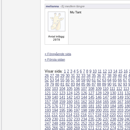
melianna
- Ej medlem längre
Mu Tant
Antal inlägg:
2978
« Föregående sida
« Första sidan
Visar sida:
1
2
3
4
5
6
7
8
9
10
11
12
13
14
15
16
26
27
28
29
30
31
32
33
34
35
36
37
38
39
40
41
52
53
54
55
56
57
58
59
60
61
62
63
64
65
66
67
78
79
80
81
82
83
84
85
86
87
88
89
90
91
92
93
102
103
104
105
106
107
108
109
110
111
112
113
121
122
123
124
125
126
127
128
129
130
131
13
139
140
141
142
143
144
145
146
147
148
149
15
157
158
159
160
161
162
163
164
165
166
167
16
175
176
177
178
179
180
181
182
183
184
185
18
193
194
195
196
197
198
199
200
201
202
203
20
211
212
213
214
215
216
217
218
219
220
221
22
229
230
231
232
233
234
235
236
237
238
239
24
247
248
249
250
251
252
253
254
255
256
257
25
265
266
267
268
269
270
271
272
273
274
275
27