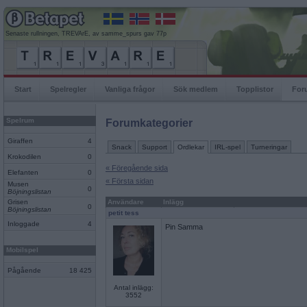
Senaste rullningen, TREVArE, av samme_spurs gav 77p
Start
Spelregler
Vanliga frågor
Sök medlem
Topplistor
For
Spelrum
Forumkategorier
Giraffen
4
Snack
Support
Ordlekar
IRL-spel
Turneringar
Krokodilen
0
« Föregående sida
Elefanten
0
« Första sidan
Musen
0
Böjningslistan
Grisen
Användare
Inlägg
0
Böjningslistan
petit tess
Inloggade
4
Pin Samma
Mobilspel
Pågående
18 425
Antal inlägg:
3552