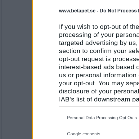
melianna
- Ej medlem längre
www.betapet.se -
Do Not Process 
Al Ven
If you wish to opt-out of the
processing of your personal
Antal inlägg:
2978
targeted advertising by us
section to confirm your sel
petit tess
opt-out request is proces
Ven Detta
interest-based ads based o
us or personal information d
your opt-out. You may separ
Antal inlägg:
disclosure of your personal
3552
IAB’s list of downstream pa
Heali
- Ej medlem längre
also be disclosed by us to 
Spar Ven
Downstream Participants
th
Personal Data Processing Opt Outs
third parties.
Antal inlägg: 926
Google consents
Please note that this web