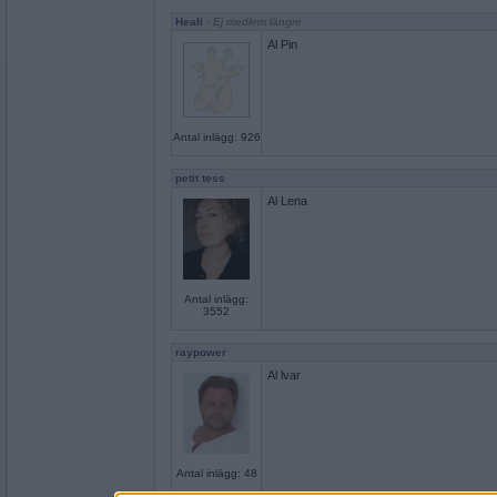
Heali
- Ej medlem längre
Al Pin
Antal inlägg: 926
petit tess
Al Lena
Antal inlägg:
3552
raypower
Al lvar
Antal inlägg: 48