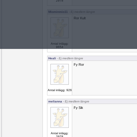
2978
Miominmio11
- Ej medlem längre
Ror Kult
Antal inlägg:
9654
Heali
- Ej medlem längre
Fy Ror
Antal inlägg: 926
melianna
- Ej medlem längre
Fy Sik
Antal inlägg:
2978