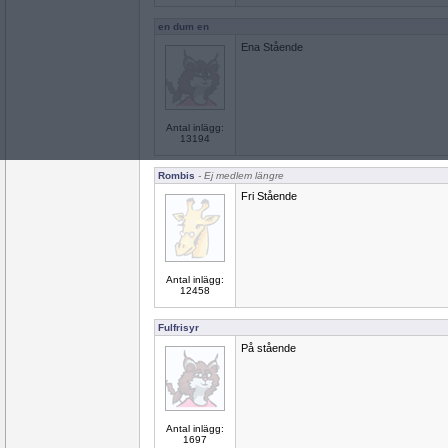
en dum en
Ena Stående
Antal inlägg:
13194
Rombis
- Ej medlem längre
Fri Stående
Antal inlägg:
12458
Fulfrisyr
På stående
Antal inlägg:
1697