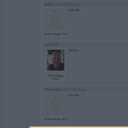
pete-2
- Ej medlem längre
Gör del
Antal inlägg: 425
eric1971
Del Ge
Antal inlägg:
7834
Elvimadiga
- Ej medlem längre
Ge Hör
Antal inlägg: 407