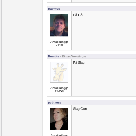
travmys
På Gå
Antal inlägg:
7110
Rombis
- Ej medlem längre
På Slag
Antal inlägg:
12458
petit tess
Slag Gen
Antal inlägg: