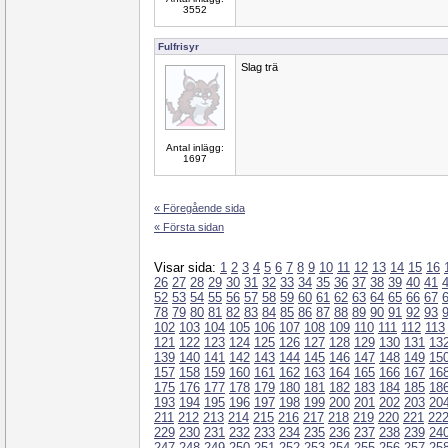
3552
Fulfrisyr
Slag trä
Antal inlägg:
1697
« Föregående sida
« Första sidan
Visar sida:
1
2
3
4
5
6
7
8
9
10
11
12
13
14
15
16
26
27
28
29
30
31
32
33
34
35
36
37
38
39
40
41
52
53
54
55
56
57
58
59
60
61
62
63
64
65
66
67
78
79
80
81
82
83
84
85
86
87
88
89
90
91
92
93
102
103
104
105
106
107
108
109
110
111
112
113
121
122
123
124
125
126
127
128
129
130
131
13
139
140
141
142
143
144
145
146
147
148
149
15
157
158
159
160
161
162
163
164
165
166
167
16
175
176
177
178
179
180
181
182
183
184
185
18
193
194
195
196
197
198
199
200
201
202
203
20
211
212
213
214
215
216
217
218
219
220
221
22
229
230
231
232
233
234
235
236
237
238
239
24
247
248
249
250
251
252
253
254
255
256
257
25