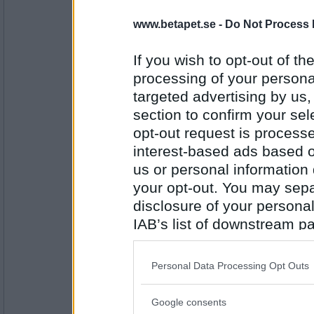
eric1971
Hör Lur
www.betapet.se -
Do Not Process 
If you wish to opt-out of the
processing of your personal
Antal inlägg:
7834
targeted advertising by us
section to confirm your sel
AST15
Hör sel
opt-out request is proces
interest-based ads based o
us or personal information d
your opt-out. You may separ
Antal inlägg: 11
disclosure of your personal
Fulfrisyr
IAB’s list of downstream pa
Sel ar
also be disclosed by us to 
Downstream Participants
th
Personal Data Processing Opt Outs
third parties.
Antal inlägg:
1697
Google consents
Please note that this web