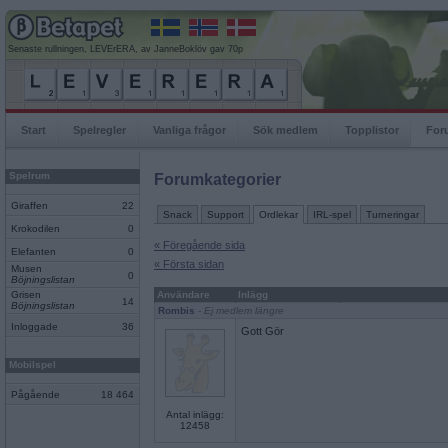
Senaste rullningen, LEVErERA, av JanneBoklöv gav 70p
Start
Spelregler
Vanliga frågor
Sök medlem
Topplistor
For
Spelrum
Forumkategorier
Giraffen
22
Snack
Support
Ordlekar
IRL-spel
Turneringar
Krokodilen
0
« Föregående sida
Elefanten
0
« Första sidan
Musen
0
Böjningslistan
Grisen
Användare
Inlägg
14
Böjningslistan
Rombis
- Ej medlem längre
Inloggade
36
Gott Gör
Mobilspel
Pågående
18 464
Antal inlägg:
12458