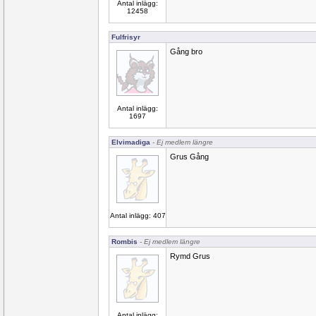
Antal inlägg:
12458
Fulfrisyr
Gång bro
Antal inlägg:
1697
Elvimadiga
- Ej medlem längre
Grus Gång
Antal inlägg: 407
Rombis
- Ej medlem längre
Rymd Grus
Antal inlägg: