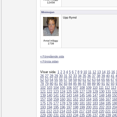
12458
Minimojan
Upp Rymd
Antal inlägg:
1738
« Föregående sida
« Första sidan
Visar sida:
1
2
3
4
5
6
7
8
9
10
11
12
13
14
15
16
26
27
28
29
30
31
32
33
34
35
36
37
38
39
40
41
52
53
54
55
56
57
58
59
60
61
62
63
64
65
66
67
78
79
80
81
82
83
84
85
86
87
88
89
90
91
92
93
102
103
104
105
106
107
108
109
110
111
112
113
121
122
123
124
125
126
127
128
129
130
131
13
139
140
141
142
143
144
145
146
147
148
149
15
157
158
159
160
161
162
163
164
165
166
167
16
175
176
177
178
179
180
181
182
183
184
185
18
193
194
195
196
197
198
199
200
201
202
203
20
211
212
213
214
215
216
217
218
219
220
221
22
229
230
231
232
233
234
235
236
237
238
239
24