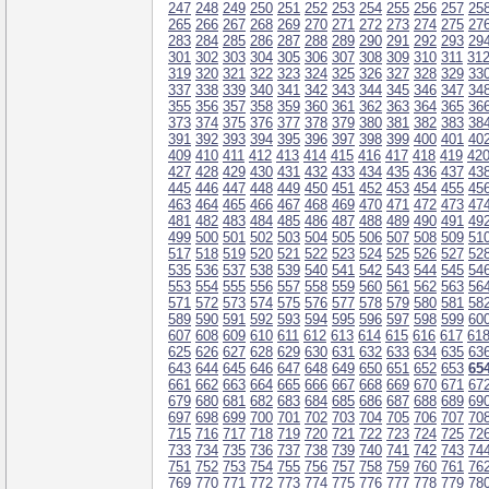
247
248
249
250
251
252
253
254
255
256
257
25
265
266
267
268
269
270
271
272
273
274
275
27
283
284
285
286
287
288
289
290
291
292
293
29
301
302
303
304
305
306
307
308
309
310
311
31
319
320
321
322
323
324
325
326
327
328
329
33
337
338
339
340
341
342
343
344
345
346
347
34
355
356
357
358
359
360
361
362
363
364
365
36
373
374
375
376
377
378
379
380
381
382
383
38
391
392
393
394
395
396
397
398
399
400
401
40
409
410
411
412
413
414
415
416
417
418
419
42
427
428
429
430
431
432
433
434
435
436
437
43
445
446
447
448
449
450
451
452
453
454
455
45
463
464
465
466
467
468
469
470
471
472
473
47
481
482
483
484
485
486
487
488
489
490
491
49
499
500
501
502
503
504
505
506
507
508
509
51
517
518
519
520
521
522
523
524
525
526
527
52
535
536
537
538
539
540
541
542
543
544
545
54
553
554
555
556
557
558
559
560
561
562
563
56
571
572
573
574
575
576
577
578
579
580
581
58
589
590
591
592
593
594
595
596
597
598
599
60
607
608
609
610
611
612
613
614
615
616
617
61
625
626
627
628
629
630
631
632
633
634
635
63
643
644
645
646
647
648
649
650
651
652
653
65
661
662
663
664
665
666
667
668
669
670
671
67
679
680
681
682
683
684
685
686
687
688
689
69
697
698
699
700
701
702
703
704
705
706
707
70
715
716
717
718
719
720
721
722
723
724
725
72
733
734
735
736
737
738
739
740
741
742
743
74
751
752
753
754
755
756
757
758
759
760
761
76
769
770
771
772
773
774
775
776
777
778
779
78