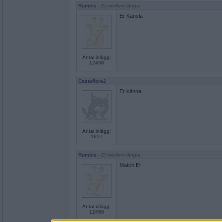
Rombis
- Ej medlem längre
Er Känsla
Antal inlägg:
12458
Castafiore2
Er känna
Antal inlägg:
1657
Rombis
- Ej medlem längre
Match Er
Antal inlägg:
12458