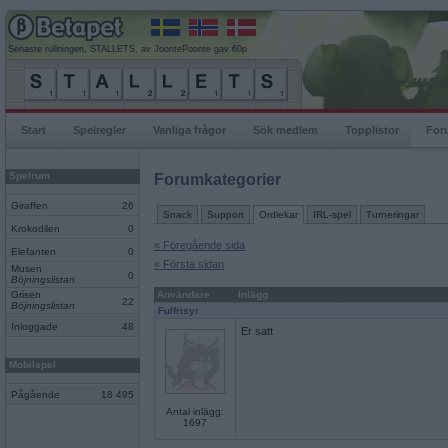
Senaste rullningen, STALLETS, av JoontePoonte gav 60p
Start
Spelregler
Vanliga frågor
Sök medlem
Topplistor
For
Spelrum
Forumkategorier
Giraffen
26
Snack
Support
Ordlekar
IRL-spel
Turneringar
Krokodilen
0
« Föregående sida
Elefanten
0
« Första sidan
Musen
0
Böjningslistan
Grisen
Användare
Inlägg
22
Böjningslistan
Fulfrisyr
Inloggade
48
Er satt
Mobilspel
Pågående
18 495
Antal inlägg:
1697