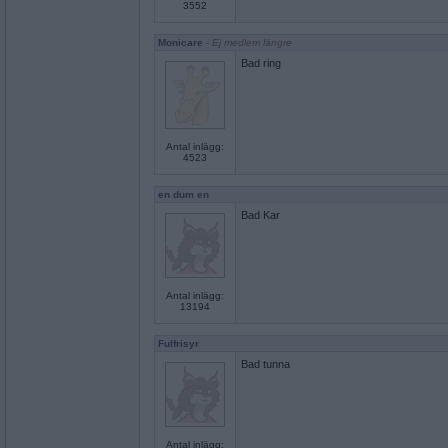
3552
Monicare
- Ej medlem längre
Bad ring
Antal inlägg:
4523
en dum en
Bad Kar
Antal inlägg:
13194
Fulfrisyr
Bad tunna
Antal inlägg: