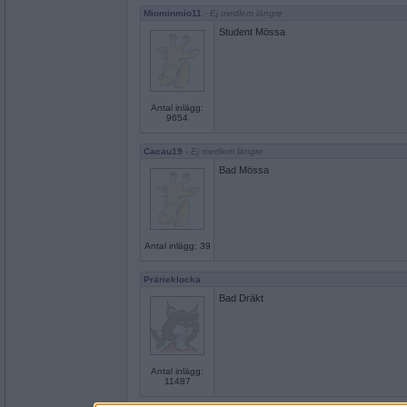
Miominmio11
- Ej medlem längre
Student Mössa
Antal inlägg:
9654
Cacau19
- Ej medlem längre
Bad Mössa
Antal inlägg: 39
Prärieklocka
Bad Dräkt
Antal inlägg:
11487