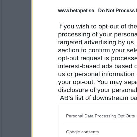
Miominmio11
- Ej medlem längre
Dräkt Jacka
www.betapet.se -
Do Not Process 
If you wish to opt-out of the
processing of your personal
Antal inlägg:
9654
targeted advertising by us
section to confirm your sel
saadie
- Ej medlem längre
Bad Ring
opt-out request is proces
interest-based ads based o
us or personal information d
your opt-out. You may separ
Antal inlägg:
1315
disclosure of your personal
Miominmio11
- Ej medlem längre
IAB’s list of downstream pa
Ring Dans
also be disclosed by us to 
Downstream Participants
th
Personal Data Processing Opt Outs
third parties.
Antal inlägg:
9654
Google consents
Please note that this web