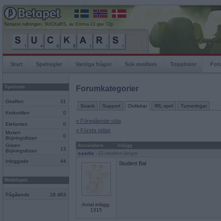
Senaste rullningen, SUCKaRS, av Emma-13 gav 72p
Start
Spelregler
Vanliga frågor
Sök medlem
Topplistor
For
Spelrum
Forumkategorier
Giraffen
31
Snack
Support
Ordlekar
IRL-spel
Turneringar
Krokodilen
0
« Föregående sida
Elefanten
0
« Första sidan
Musen
0
Böjningslistan
Grisen
Användare
Inlägg
13
Böjningslistan
saadie
- Ej medlem längre
Inloggade
44
Student Bal
Mobilspel
Pågående
18 463
Antal inlägg:
1315