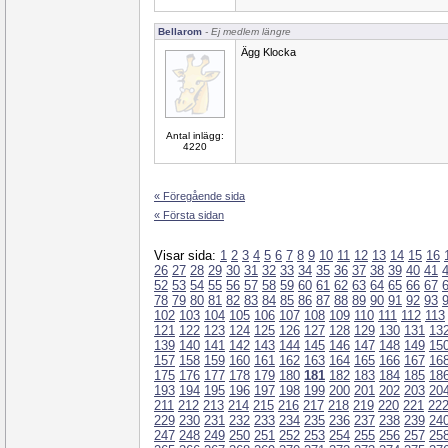
Bellarom
- Ej medlem längre
Ägg Klocka
Antal inlägg:
4220
« Föregående sida
« Första sidan
Visar sida:
1
2
3
4
5
6
7
8
9
10
11
12
13
14
15
16
26
27
28
29
30
31
32
33
34
35
36
37
38
39
40
41
52
53
54
55
56
57
58
59
60
61
62
63
64
65
66
67
78
79
80
81
82
83
84
85
86
87
88
89
90
91
92
93
102
103
104
105
106
107
108
109
110
111
112
113
121
122
123
124
125
126
127
128
129
130
131
13
139
140
141
142
143
144
145
146
147
148
149
15
157
158
159
160
161
162
163
164
165
166
167
16
175
176
177
178
179
180
181
182
183
184
185
18
193
194
195
196
197
198
199
200
201
202
203
20
211
212
213
214
215
216
217
218
219
220
221
22
229
230
231
232
233
234
235
236
237
238
239
24
247
248
249
250
251
252
253
254
255
256
257
25