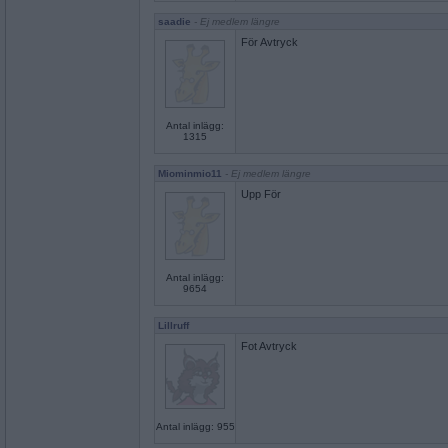
saadie
- Ej medlem längre
För Avtryck
Antal inlägg:
1315
Miominmio11
- Ej medlem längre
Upp För
Antal inlägg:
9654
Lillruff
Fot Avtryck
Antal inlägg: 955