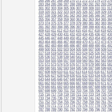
265
266
267
268
269
270
271
272
273
274
275
27
283
284
285
286
287
288
289
290
291
292
293
29
301
302
303
304
305
306
307
308
309
310
311
31
319
320
321
322
323
324
325
326
327
328
329
33
337
338
339
340
341
342
343
344
345
346
347
34
355
356
357
358
359
360
361
362
363
364
365
36
373
374
375
376
377
378
379
380
381
382
383
38
391
392
393
394
395
396
397
398
399
400
401
40
409
410
411
412
413
414
415
416
417
418
419
42
427
428
429
430
431
432
433
434
435
436
437
43
445
446
447
448
449
450
451
452
453
454
455
45
463
464
465
466
467
468
469
470
471
472
473
47
481
482
483
484
485
486
487
488
489
490
491
49
499
500
501
502
503
504
505
506
507
508
509
51
517
518
519
520
521
522
523
524
525
526
527
52
535
536
537
538
539
540
541
542
543
544
545
54
553
554
555
556
557
558
559
560
561
562
563
56
571
572
573
574
575
576
577
578
579
580
581
58
589
590
591
592
593
594
595
596
597
598
599
60
607
608
609
610
611
612
613
614
615
616
617
61
625
626
627
628
629
630
631
632
633
634
635
63
643
644
645
646
647
648
649
650
651
652
653
65
661
662
663
664
665
666
667
668
669
670
671
67
679
680
681
682
683
684
685
686
687
688
689
69
697
698
699
700
701
702
703
704
705
706
707
70
715
716
717
718
719
720
721
722
723
724
725
72
733
734
735
736
737
738
739
740
741
742
743
74
751
752
753
754
755
756
757
758
759
760
761
76
769
770
771
772
773
774
775
776
777
778
779
78
787
788
789
790
791
792
793
794
795
796
797
79