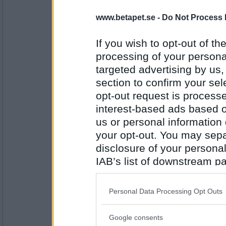
www.betapet.se -
Do Not Process 
RandigaRutan
Dan Ska
If you wish to opt-out of the
processing of your personal
targeted advertising by us
Antal inlägg:
2873
section to confirm your sel
opt-out request is proces
Norah
Dan Sen
interest-based ads based o
us or personal information d
your opt-out. You may separ
disclosure of your personal
Antal inlägg:
8262
IAB’s list of downstream pa
also be disclosed by us to 
en dum en
Sen Il
Downstream Participants
th
Personal Data Processing Opt Outs
third parties.
Google consents
Please note that this web
Antal inlägg: