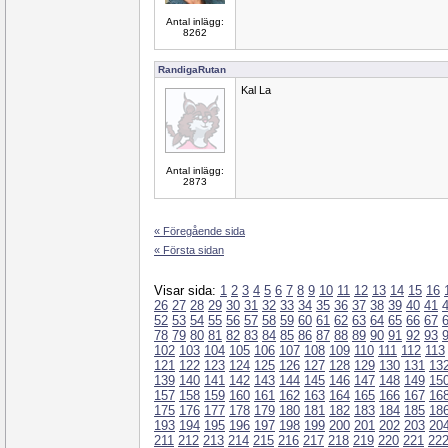
Antal inlägg:
8262
RandigaRutan
Kal La
Antal inlägg:
2873
« Föregående sida
« Första sidan
Visar sida:
1
2
3
4
5
6
7
8
9
10
11
12
13
14
15
16
26
27
28
29
30
31
32
33
34
35
36
37
38
39
40
41
52
53
54
55
56
57
58
59
60
61
62
63
64
65
66
67
78
79
80
81
82
83
84
85
86
87
88
89
90
91
92
93
102
103
104
105
106
107
108
109
110
111
112
113
121
122
123
124
125
126
127
128
129
130
131
13
139
140
141
142
143
144
145
146
147
148
149
15
157
158
159
160
161
162
163
164
165
166
167
16
175
176
177
178
179
180
181
182
183
184
185
18
193
194
195
196
197
198
199
200
201
202
203
20
211
212
213
214
215
216
217
218
219
220
221
22