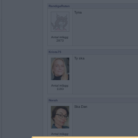
RandigaRutan
Tyna
Antal inlägg:
2873
Krista75
Ty ska
Antal inlägg:
1183
Norah
Ska Dan
Antal inlägg:
8262