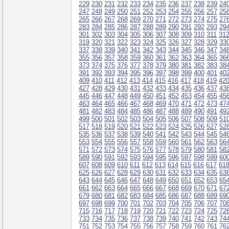
229
230
231
232
233
234
235
236
237
238
239
24
247
248
249
250
251
252
253
254
255
256
257
25
265
266
267
268
269
270
271
272
273
274
275
27
283
284
285
286
287
288
289
290
291
292
293
29
301
302
303
304
305
306
307
308
309
310
311
31
319
320
321
322
323
324
325
326
327
328
329
33
337
338
339
340
341
342
343
344
345
346
347
34
355
356
357
358
359
360
361
362
363
364
365
36
373
374
375
376
377
378
379
380
381
382
383
38
391
392
393
394
395
396
397
398
399
400
401
40
409
410
411
412
413
414
415
416
417
418
419
42
427
428
429
430
431
432
433
434
435
436
437
43
445
446
447
448
449
450
451
452
453
454
455
45
463
464
465
466
467
468
469
470
471
472
473
47
481
482
483
484
485
486
487
488
489
490
491
49
499
500
501
502
503
504
505
506
507
508
509
51
517
518
519
520
521
522
523
524
525
526
527
52
535
536
537
538
539
540
541
542
543
544
545
54
553
554
555
556
557
558
559
560
561
562
563
56
571
572
573
574
575
576
577
578
579
580
581
58
589
590
591
592
593
594
595
596
597
598
599
60
607
608
609
610
611
612
613
614
615
616
617
61
625
626
627
628
629
630
631
632
633
634
635
63
643
644
645
646
647
648
649
650
651
652
653
65
661
662
663
664
665
666
667
668
669
670
671
67
679
680
681
682
683
684
685
686
687
688
689
69
697
698
699
700
701
702
703
704
705
706
707
70
715
716
717
718
719
720
721
722
723
724
725
72
733
734
735
736
737
738
739
740
741
742
743
74
751
752
753
754
755
756
757
758
759
760
761
76