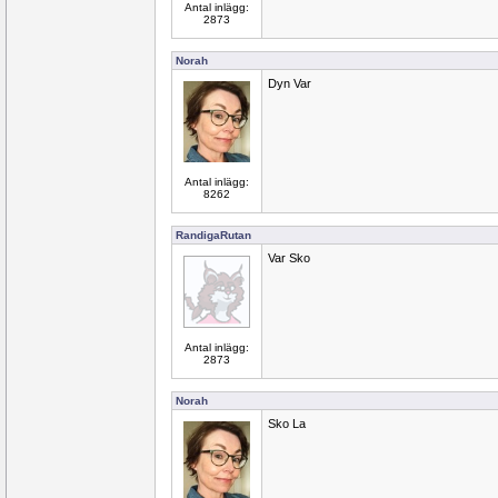
Antal inlägg:
2873
Norah
Dyn Var
Antal inlägg:
8262
RandigaRutan
Var Sko
Antal inlägg:
2873
Norah
Sko La