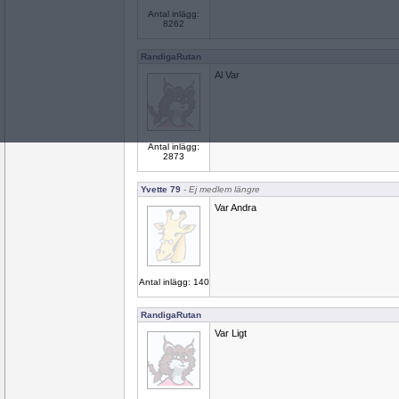
Antal inlägg:
8262
RandigaRutan
Al Var
Antal inlägg:
2873
Yvette 79
- Ej medlem längre
Var Andra
Antal inlägg: 140
RandigaRutan
Var Ligt