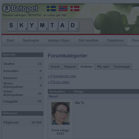
Senaste rullningen, SKYMTAD, av trulsie gav 99p
Start
Spelregler
Vanliga frågor
Sök medlem
Topplistor
For
Spelrum
Forumkategorier
Giraffen
23
Snack
Support
Ordlekar
IRL-spel
Turneringar
Krokodilen
0
« Föregående sida
Elefanten
0
« Första sidan
Musen
0
Böjningslistan
Grisen
Användare
Inlägg
32
Böjningslistan
Norah
Inloggade
55
Sta Ty
Mobilspel
Pågående
18 506
Antal inlägg:
8262