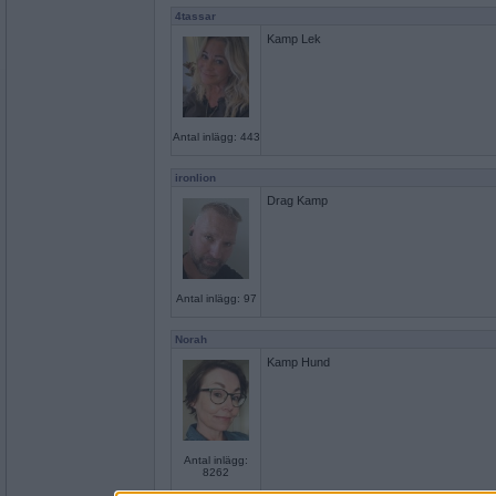
4tassar
Kamp Lek
Antal inlägg: 443
ironlion
Drag Kamp
Antal inlägg: 97
Norah
Kamp Hund
Antal inlägg:
8262