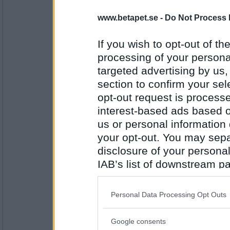
topcats50
www.betapet.se -
Do Not Process 
Kamp Sport
If you wish to opt-out of the
processing of your personal
Antal inlägg:
3065
targeted advertising by us
section to confirm your sel
saadie
- Ej medlem längre
opt-out request is proces
Sport Tidning
interest-based ads based o
us or personal information d
your opt-out. You may separ
Antal inlägg:
1315
disclosure of your personal
IAB’s list of downstream pa
barbigirl
Sport anläggning.
also be disclosed by us to 
Downstream Participants
th
Personal Data Processing Opt Outs
third parties.
Antal inlägg: 28
Google consents
Please note that this web