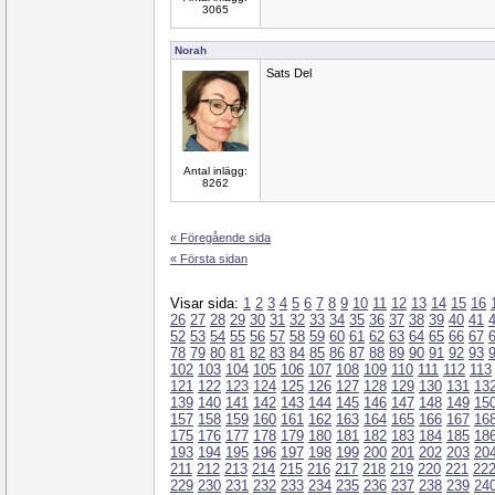
3065
Norah
Sats Del
Antal inlägg:
8262
« Föregående sida
« Första sidan
Visar sida:
1
2
3
4
5
6
7
8
9
10
11
12
13
14
15
16
26
27
28
29
30
31
32
33
34
35
36
37
38
39
40
41
52
53
54
55
56
57
58
59
60
61
62
63
64
65
66
67
78
79
80
81
82
83
84
85
86
87
88
89
90
91
92
93
102
103
104
105
106
107
108
109
110
111
112
113
121
122
123
124
125
126
127
128
129
130
131
13
139
140
141
142
143
144
145
146
147
148
149
15
157
158
159
160
161
162
163
164
165
166
167
16
175
176
177
178
179
180
181
182
183
184
185
18
193
194
195
196
197
198
199
200
201
202
203
20
211
212
213
214
215
216
217
218
219
220
221
22
229
230
231
232
233
234
235
236
237
238
239
24