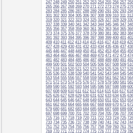
247
248
249
250
251
252
253
254
255
256
257
25
265
266
267
268
269
270
271
272
273
274
275
27
283
284
285
286
287
288
289
290
291
292
293
29
301
302
303
304
305
306
307
308
309
310
311
31
319
320
321
322
323
324
325
326
327
328
329
33
337
338
339
340
341
342
343
344
345
346
347
34
355
356
357
358
359
360
361
362
363
364
365
36
373
374
375
376
377
378
379
380
381
382
383
38
391
392
393
394
395
396
397
398
399
400
401
40
409
410
411
412
413
414
415
416
417
418
419
42
427
428
429
430
431
432
433
434
435
436
437
43
445
446
447
448
449
450
451
452
453
454
455
45
463
464
465
466
467
468
469
470
471
472
473
47
481
482
483
484
485
486
487
488
489
490
491
49
499
500
501
502
503
504
505
506
507
508
509
51
517
518
519
520
521
522
523
524
525
526
527
52
535
536
537
538
539
540
541
542
543
544
545
54
553
554
555
556
557
558
559
560
561
562
563
56
571
572
573
574
575
576
577
578
579
580
581
58
589
590
591
592
593
594
595
596
597
598
599
60
607
608
609
610
611
612
613
614
615
616
617
61
625
626
627
628
629
630
631
632
633
634
635
63
643
644
645
646
647
648
649
650
651
652
653
65
661
662
663
664
665
666
667
668
669
670
671
67
679
680
681
682
683
684
685
686
687
688
689
69
697
698
699
700
701
702
703
704
705
706
707
70
715
716
717
718
719
720
721
722
723
724
725
72
733
734
735
736
737
738
739
740
741
742
743
74
751
752
753
754
755
756
757
758
759
760
761
76
769
770
771
772
773
774
775
776
777
778
779
78