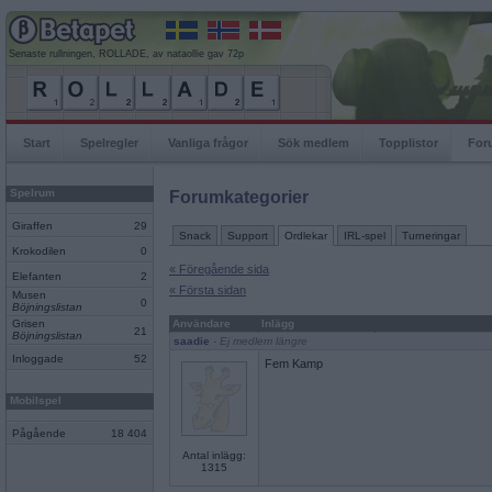
Senaste rullningen, ROLLADE, av nataollie gav 72p
Start
Spelregler
Vanliga frågor
Sök medlem
Topplistor
For
Spelrum
Forumkategorier
Giraffen
29
Snack
Support
Ordlekar
IRL-spel
Turneringar
Krokodilen
0
« Föregående sida
Elefanten
2
« Första sidan
Musen
0
Böjningslistan
Grisen
Användare
Inlägg
21
Böjningslistan
saadie
- Ej medlem längre
Inloggade
52
Fem Kamp
Mobilspel
Pågående
18 404
Antal inlägg:
1315