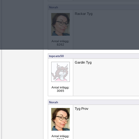
Norah
Rackar Tyg
Antal inlägg:
8262
topcats50
Gardin Tyg
Antal inlägg:
3065
Norah
Tyg Prov
Antal inlägg: