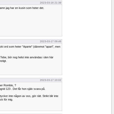
2023-03-16 21:39
namn jag har en kusin som heter det.
2023-03-17 09:46
nskt ord som heter "Aparte" (däremot "apart", men
ebe, bör nog helst inte användas i den här
stigt.
2023-03-17 10:02
er Rombis, ?
ngrid 123 . Det får hon själv svara på.
ycker inte någon av oss, gör rätt. Strikt blir inte
ack för mig.