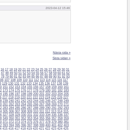
2023-04-12 15:46
Nästa sida »
Sista sidan »
16
17
18
19
20
21
22
23
24
25
26
27
28
29
30
31
47
48
49
50
51
52
53
54
55
56
57
58
59
60
61
62
78
79
80
81
82
83
84
85
86
87
88
89
90
91
92
93
06
107
108
109
110
111
112
113
114
115
116
117
8
129
130
131
132
133
134
135
136
137
138
139
0
151
152
153
154
155
156
157
158
159
160
161
2
173
174
175
176
177
178
179
180
181
182
183
4
195
196
197
198
199
200
201
202
203
204
205
6
217
218
219
220
221
222
223
224
225
226
227
8
239
240
241
242
243
244
245
246
247
248
249
0
261
262
263
264
265
266
267
268
269
270
271
2
283
284
285
286
287
288
289
290
291
292
293
4
305
306
307
308
309
310
311
312
313
314
315
6
327
328
329
330
331
332
333
334
335
336
337
8
349
350
351
352
353
354
355
356
357
358
359
0
371
372
373
374
375
376
377
378
379
380
381
2
393
394
395
396
397
398
399
400
401
402
403
4
415
416
417
418
419
420
421
422
423
424
425