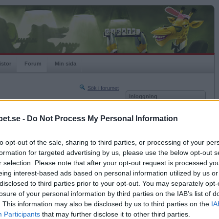
istor
Forum
Min sida
Sök i forumet
Inloggning
rneringar
Användare
et.se -
Do Not Process My Personal Information
Nästa sida »
Lösenord
Sista sidan »
to opt-out of the sale, sharing to third parties, or processing of your per
Kom ihåg mig
2023-03-13 11:36
formation for targeted advertising by us, please use the below opt-out s
Logga in
r selection. Please note that after your opt-out request is processed y
eing interest-based ads based on personal information utilized by us or
Glömt ditt lösenord?
Få ny aktiveringslänk
disclosed to third parties prior to your opt-out. You may separately opt-
losure of your personal information by third parties on the IAB’s list of
. This information may also be disclosed by us to third parties on the
IA
Betapet är gratis!
Participants
that may further disclose it to other third parties.