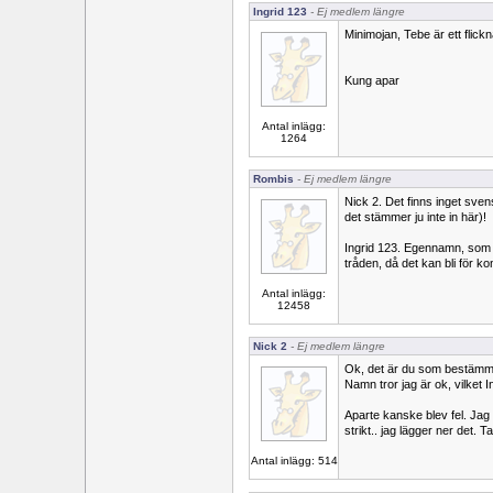
Ingrid 123
- Ej medlem längre
Minimojan, Tebe är ett flick
Kung apar
Antal inlägg:
1264
Rombis
- Ej medlem längre
Nick 2. Det finns inget sve
det stämmer ju inte in här)!
Ingrid 123. Egennamn, som T
tråden, då det kan bli för kon
Antal inlägg:
12458
Nick 2
- Ej medlem längre
Ok, det är du som bestämm
Namn tror jag är ok, vilket I
Aparte kanske blev fel. Jag t
strikt.. jag lägger ner det. T
Antal inlägg: 514