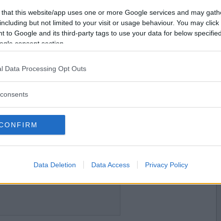
2023-03-14 15:46
Vill du bli
 that this website/app uses one or more Google services and may gath
medlem?
including but not limited to your visit or usage behaviour. You may click 
 to Google and its third-party tags to use your data for below specifi
Skapa nytt konto
ogle consent section.
l Data Processing Opt Outs
2023-03-14 16:03
consents
CONFIRM
2023-03-16 14:56
Data Deletion
Data Access
Privacy Policy