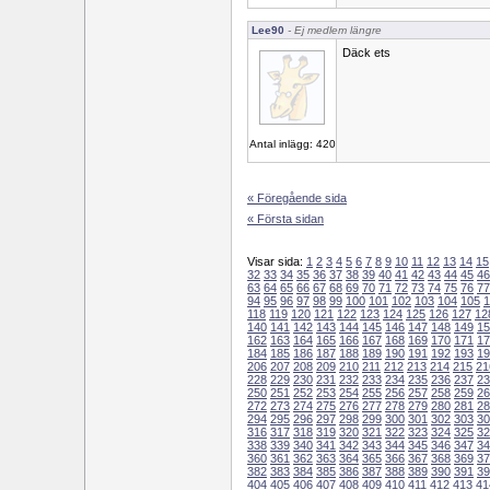
Lee90
- Ej medlem längre
Däck ets
Antal inlägg: 420
« Föregående sida
« Första sidan
Visar sida:
1
2
3
4
5
6
7
8
9
10
11
12
13
14
15
32
33
34
35
36
37
38
39
40
41
42
43
44
45
46
63
64
65
66
67
68
69
70
71
72
73
74
75
76
77
94
95
96
97
98
99
100
101
102
103
104
105
1
118
119
120
121
122
123
124
125
126
127
12
140
141
142
143
144
145
146
147
148
149
15
162
163
164
165
166
167
168
169
170
171
17
184
185
186
187
188
189
190
191
192
193
19
206
207
208
209
210
211
212
213
214
215
21
228
229
230
231
232
233
234
235
236
237
23
250
251
252
253
254
255
256
257
258
259
26
272
273
274
275
276
277
278
279
280
281
28
294
295
296
297
298
299
300
301
302
303
30
316
317
318
319
320
321
322
323
324
325
32
338
339
340
341
342
343
344
345
346
347
34
360
361
362
363
364
365
366
367
368
369
37
382
383
384
385
386
387
388
389
390
391
39
404
405
406
407
408
409
410
411
412
413
41