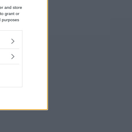
er and store
to grant or
ed purposes