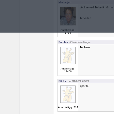
Minimojan
Vet inte vad Te be är för 
Te Vatten
Antal inlägg:
1738
Rombis
- Ej medlem längre
Te Påse
Antal inlägg:
12458
Nick 2
- Ej medlem längre
Apar te
Antal inlägg: 514