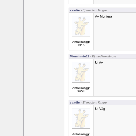
saadie
- Ej medlem längre
Av Montera
Antal inlägg:
1315
Miominmio11
- Ej medlem längre
Ut Av
Antal inlägg:
9654
saadie
- Ej medlem längre
Ut Väg
Antal inlägg: