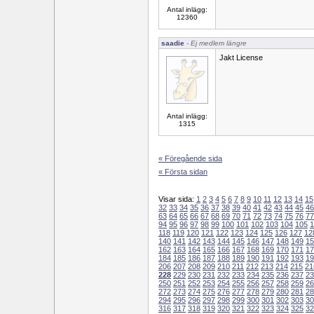
Antal inlägg:
12360
saadie
- Ej medlem längre
Jakt License
Antal inlägg:
1315
« Föregående sida
« Första sidan
Visar sida:
1
2
3
4
5
6
7
8
9
10
11
12
13
14
15
32
33
34
35
36
37
38
39
40
41
42
43
44
45
46
63
64
65
66
67
68
69
70
71
72
73
74
75
76
77
94
95
96
97
98
99
100
101
102
103
104
105
1
118
119
120
121
122
123
124
125
126
127
12
140
141
142
143
144
145
146
147
148
149
15
162
163
164
165
166
167
168
169
170
171
17
184
185
186
187
188
189
190
191
192
193
19
206
207
208
209
210
211
212
213
214
215
21
228
229
230
231
232
233
234
235
236
237
23
250
251
252
253
254
255
256
257
258
259
26
272
273
274
275
276
277
278
279
280
281
28
294
295
296
297
298
299
300
301
302
303
30
316
317
318
319
320
321
322
323
324
325
32