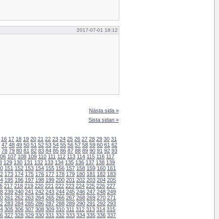
2017-07-01 18:12
Nästa sida »
Sista sidan »
16
17
18
19
20
21
22
23
24
25
26
27
28
29
30
31
47
48
49
50
51
52
53
54
55
56
57
58
59
60
61
62
78
79
80
81
82
83
84
85
86
87
88
89
90
91
92
93
06
107
108
109
110
111
112
113
114
115
116
117
8
129
130
131
132
133
134
135
136
137
138
139
0
151
152
153
154
155
156
157
158
159
160
161
2
173
174
175
176
177
178
179
180
181
182
183
4
195
196
197
198
199
200
201
202
203
204
205
6
217
218
219
220
221
222
223
224
225
226
227
8
239
240
241
242
243
244
245
246
247
248
249
0
261
262
263
264
265
266
267
268
269
270
271
2
283
284
285
286
287
288
289
290
291
292
293
4
305
306
307
308
309
310
311
312
313
314
315
6
327
328
329
330
331
332
333
334
335
336
337