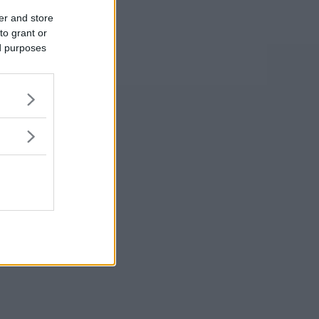
er and store
to grant or
ed purposes