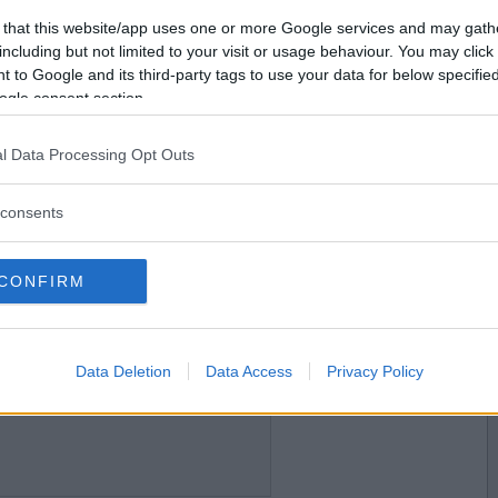
2017-07-01 12:23
Vill du bli
 that this website/app uses one or more Google services and may gath
medlem?
including but not limited to your visit or usage behaviour. You may click 
 to Google and its third-party tags to use your data for below specifi
Skapa nytt konto
ogle consent section.
l Data Processing Opt Outs
2017-07-01 12:35
consents
CONFIRM
2017-07-01 12:53
Data Deletion
Data Access
Privacy Policy