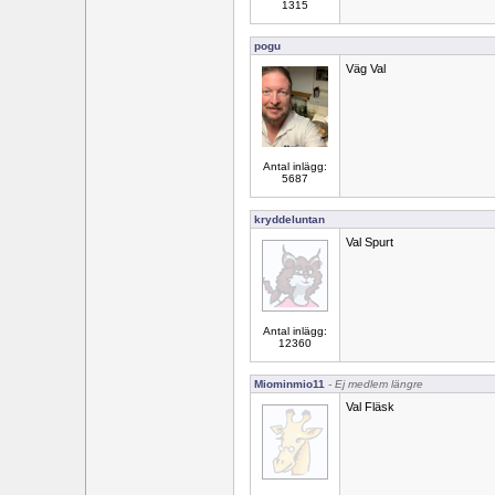
1315
pogu
Väg Val
Antal inlägg:
5687
kryddeluntan
Val Spurt
Antal inlägg:
12360
Miominmio11
- Ej medlem längre
Val Fläsk