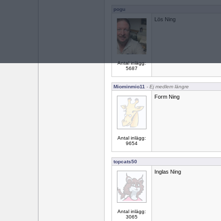
pogu
Lös Ning
Antal inlägg:
5687
Miominmio11
- Ej medlem längre
Form Ning
Antal inlägg:
9654
topcats50
Inglas Ning
Antal inlägg:
3065