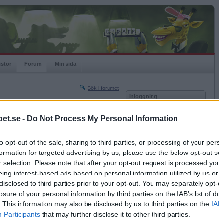
istor
Forum
Min sida
Sök i forumet
Inloggning
rneringar
Användare
et.se -
Do Not Process My Personal Information
Nästa sida »
Lösenord
Sista sidan »
to opt-out of the sale, sharing to third parties, or processing of your per
Kom ihåg mig
2017-07-01 12:21
formation for targeted advertising by us, please use the below opt-out s
Logga in
r selection. Please note that after your opt-out request is processed y
eing interest-based ads based on personal information utilized by us or
Glömt ditt lösenord?
Få ny aktiveringslänk
disclosed to third parties prior to your opt-out. You may separately opt-
losure of your personal information by third parties on the IAB’s list of
. This information may also be disclosed by us to third parties on the
IA
Betapet är gratis!
Participants
that may further disclose it to other third parties.