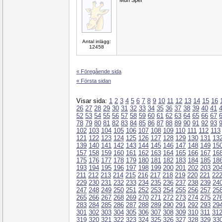
Mun Spel
Antal inlägg:
12458
« Föregående sida
« Första sidan
Visar sida:
1
2
3
4
5
6
7
8
9
10
11
12
13
14
15
16
26
27
28
29
30
31
32
33
34
35
36
37
38
39
40
41
52
53
54
55
56
57
58
59
60
61
62
63
64
65
66
67
78
79
80
81
82
83
84
85
86
87
88
89
90
91
92
93
102
103
104
105
106
107
108
109
110
111
112
113
121
122
123
124
125
126
127
128
129
130
131
13
139
140
141
142
143
144
145
146
147
148
149
15
157
158
159
160
161
162
163
164
165
166
167
16
175
176
177
178
179
180
181
182
183
184
185
18
193
194
195
196
197
198
199
200
201
202
203
20
211
212
213
214
215
216
217
218
219
220
221
22
229
230
231
232
233
234
235
236
237
238
239
24
247
248
249
250
251
252
253
254
255
256
257
25
265
266
267
268
269
270
271
272
273
274
275
27
283
284
285
286
287
288
289
290
291
292
293
29
301
302
303
304
305
306
307
308
309
310
311
31
319
320
321
322
323
324
325
326
327
328
329
33