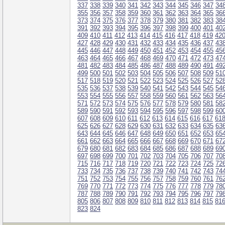
337
338
339
340
341
342
343
344
345
346
347
34
355
356
357
358
359
360
361
362
363
364
365
36
373
374
375
376
377
378
379
380
381
382
383
38
391
392
393
394
395
396
397
398
399
400
401
40
409
410
411
412
413
414
415
416
417
418
419
42
427
428
429
430
431
432
433
434
435
436
437
43
445
446
447
448
449
450
451
452
453
454
455
45
463
464
465
466
467
468
469
470
471
472
473
47
481
482
483
484
485
486
487
488
489
490
491
49
499
500
501
502
503
504
505
506
507
508
509
51
517
518
519
520
521
522
523
524
525
526
527
52
535
536
537
538
539
540
541
542
543
544
545
54
553
554
555
556
557
558
559
560
561
562
563
56
571
572
573
574
575
576
577
578
579
580
581
58
589
590
591
592
593
594
595
596
597
598
599
60
607
608
609
610
611
612
613
614
615
616
617
61
625
626
627
628
629
630
631
632
633
634
635
63
643
644
645
646
647
648
649
650
651
652
653
65
661
662
663
664
665
666
667
668
669
670
671
67
679
680
681
682
683
684
685
686
687
688
689
69
697
698
699
700
701
702
703
704
705
706
707
70
715
716
717
718
719
720
721
722
723
724
725
72
733
734
735
736
737
738
739
740
741
742
743
74
751
752
753
754
755
756
757
758
759
760
761
76
769
770
771
772
773
774
775
776
777
778
779
78
787
788
789
790
791
792
793
794
795
796
797
79
805
806
807
808
809
810
811
812
813
814
815
81
823
824