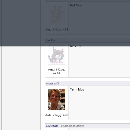
Rot Mos
Antal inlägg: 412
Lackia
Mos Ter
Antal inlägg:
1773
mossan3
Term Mos
Antal inlägg: 493
ElviraaM
- Ej medlem längre