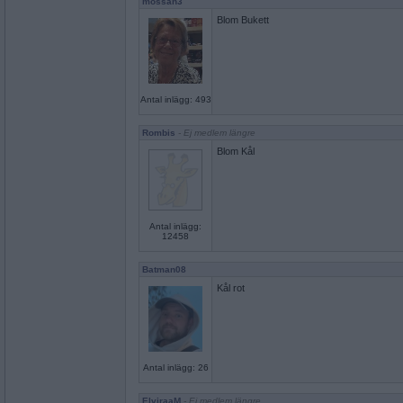
mossan3
Blom Bukett
Antal inlägg: 493
Rombis
- Ej medlem längre
Blom Kål
Antal inlägg:
12458
Batman08
Kål rot
Antal inlägg: 26
ElviraaM
- Ej medlem längre