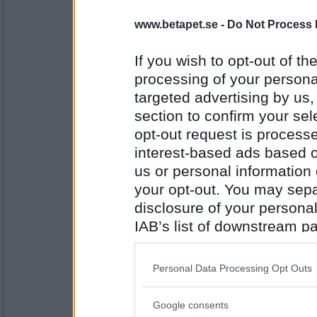
Nick_3
- Ej medlem längre
www.betapet.se -
Do Not Process 
Dans kan
If you wish to opt-out of the
processing of your personal
Antal inlägg: 206
targeted advertising by us
section to confirm your sel
Rombis
- Ej medlem längre
opt-out request is proces
Kan El
interest-based ads based o
us or personal information d
your opt-out. You may separ
Antal inlägg:
12458
disclosure of your personal
IAB’s list of downstream pa
Nick_3
- Ej medlem längre
El ler
also be disclosed by us to 
Downstream Participants
th
Personal Data Processing Opt Outs
third parties.
Antal inlägg: 206
Google consents
Please note that this web