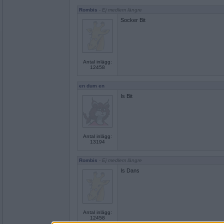
Rombis
- Ej medlem längre
Socker Bit
Antal inlägg:
12458
en dum en
Is Bit
Antal inlägg:
13194
Rombis
- Ej medlem längre
Is Dans
Antal inlägg:
12458