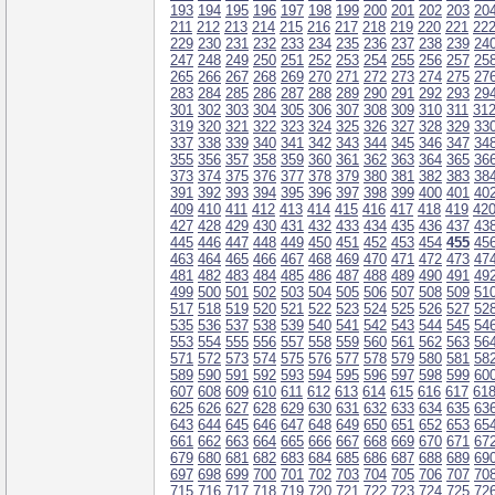
193
194
195
196
197
198
199
200
201
202
203
20
211
212
213
214
215
216
217
218
219
220
221
22
229
230
231
232
233
234
235
236
237
238
239
24
247
248
249
250
251
252
253
254
255
256
257
25
265
266
267
268
269
270
271
272
273
274
275
27
283
284
285
286
287
288
289
290
291
292
293
29
301
302
303
304
305
306
307
308
309
310
311
31
319
320
321
322
323
324
325
326
327
328
329
33
337
338
339
340
341
342
343
344
345
346
347
34
355
356
357
358
359
360
361
362
363
364
365
36
373
374
375
376
377
378
379
380
381
382
383
38
391
392
393
394
395
396
397
398
399
400
401
40
409
410
411
412
413
414
415
416
417
418
419
42
427
428
429
430
431
432
433
434
435
436
437
43
445
446
447
448
449
450
451
452
453
454
455
45
463
464
465
466
467
468
469
470
471
472
473
47
481
482
483
484
485
486
487
488
489
490
491
49
499
500
501
502
503
504
505
506
507
508
509
51
517
518
519
520
521
522
523
524
525
526
527
52
535
536
537
538
539
540
541
542
543
544
545
54
553
554
555
556
557
558
559
560
561
562
563
56
571
572
573
574
575
576
577
578
579
580
581
58
589
590
591
592
593
594
595
596
597
598
599
60
607
608
609
610
611
612
613
614
615
616
617
61
625
626
627
628
629
630
631
632
633
634
635
63
643
644
645
646
647
648
649
650
651
652
653
65
661
662
663
664
665
666
667
668
669
670
671
67
679
680
681
682
683
684
685
686
687
688
689
69
697
698
699
700
701
702
703
704
705
706
707
70
715
716
717
718
719
720
721
722
723
724
725
72