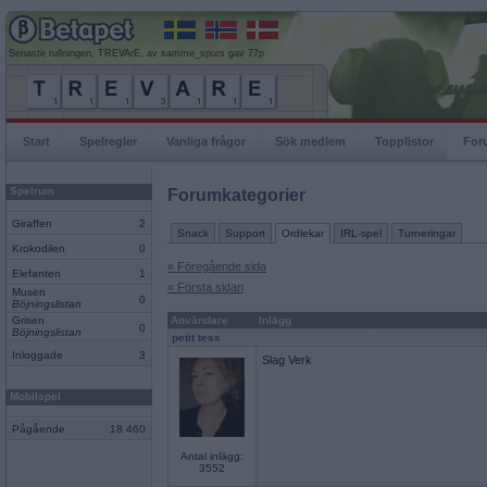
Senaste rullningen, TREVArE, av samme_spurs gav 77p
Start
Spelregler
Vanliga frågor
Sök medlem
Topplistor
For
Spelrum
Forumkategorier
Giraffen
2
Snack
Support
Ordlekar
IRL-spel
Turneringar
Krokodilen
0
« Föregående sida
Elefanten
1
« Första sidan
Musen
0
Böjningslistan
Grisen
Användare
Inlägg
0
Böjningslistan
petit tess
Inloggade
3
Slag Verk
Mobilspel
Pågående
18 460
Antal inlägg:
3552