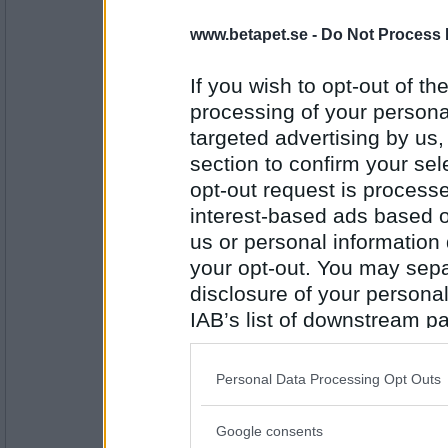
1183
www.betapet.se -
Do Not Process 
annasöt
Lek plats
If you wish to opt-out of the
processing of your personal
targeted advertising by us
Antal inlägg: 10
section to confirm your sel
Krista75
opt-out request is proces
Plats annons
interest-based ads based o
us or personal information d
your opt-out. You may separ
disclosure of your personal
Antal inlägg:
1183
IAB’s list of downstream pa
forwards
- Ej medlem längre
also be disclosed by us to 
Annons vara
Downstream Participants
th
Personal Data Processing Opt Outs
third parties.
Google consents
Please note that this web
Antal inlägg: 492