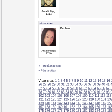
Antal inlägg:
1414
nitrometan
Bar bent
Antal inlägg:
3740
« Föregående sida
« Första sidan
Visar sida:
1
2
3
4
5
6
7
8
9
10
11
12
13
14
15
16
26
27
28
29
30
31
32
33
34
35
36
37
38
39
40
41
52
53
54
55
56
57
58
59
60
61
62
63
64
65
66
67
78
79
80
81
82
83
84
85
86
87
88
89
90
91
92
93
102
103
104
105
106
107
108
109
110
111
112
113
121
122
123
124
125
126
127
128
129
130
131
13
139
140
141
142
143
144
145
146
147
148
149
15
157
158
159
160
161
162
163
164
165
166
167
16
175
176
177
178
179
180
181
182
183
184
185
18