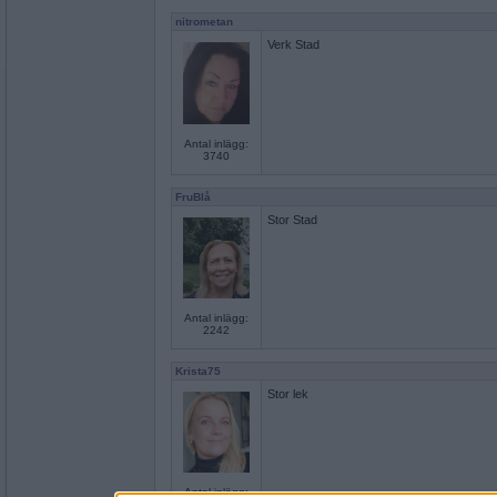
nitrometan
Verk Stad
Antal inlägg:
3740
FruBlå
Stor Stad
Antal inlägg:
2242
Krista75
Stor lek
Antal inlägg: