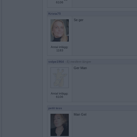
6106
Krista75
Se ger
Antal inlägg:
1183
volpe1964
- Ej medlem längre
Ger Man
Antal inlägg:
6106
petit tess
Man Gel