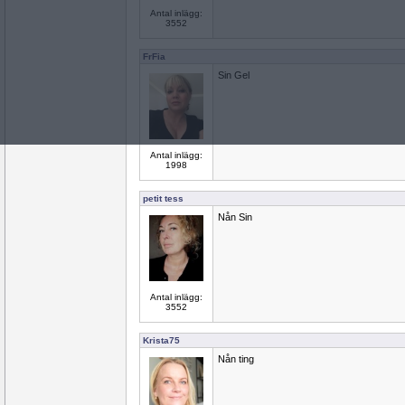
Antal inlägg:
3552
FrFia
Sin Gel
Antal inlägg:
1998
petit tess
Nån Sin
Antal inlägg:
3552
Krista75
Nån ting