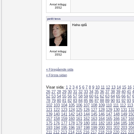
Antal inlägg:
3552
petit tess
Haha ojdå
Antal inlägg:
3552
« Föregående sida
« Första sidan
Visar sida:
1
2
3
4
5
6
7
8
9
10
11
12
13
14
15
16
26
27
28
29
30
31
32
33
34
35
36
37
38
39
40
41
52
53
54
55
56
57
58
59
60
61
62
63
64
65
66
67
78
79
80
81
82
83
84
85
86
87
88
89
90
91
92
93
102
103
104
105
106
107
108
109
110
111
112
113
121
122
123
124
125
126
127
128
129
130
131
13
139
140
141
142
143
144
145
146
147
148
149
15
157
158
159
160
161
162
163
164
165
166
167
16
175
176
177
178
179
180
181
182
183
184
185
18
193
194
195
196
197
198
199
200
201
202
203
20
211
212
213
214
215
216
217
218
219
220
221
22