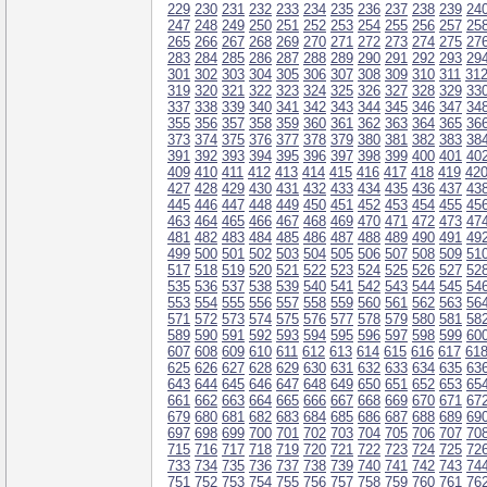
229
230
231
232
233
234
235
236
237
238
239
24
247
248
249
250
251
252
253
254
255
256
257
25
265
266
267
268
269
270
271
272
273
274
275
27
283
284
285
286
287
288
289
290
291
292
293
29
301
302
303
304
305
306
307
308
309
310
311
31
319
320
321
322
323
324
325
326
327
328
329
33
337
338
339
340
341
342
343
344
345
346
347
34
355
356
357
358
359
360
361
362
363
364
365
36
373
374
375
376
377
378
379
380
381
382
383
38
391
392
393
394
395
396
397
398
399
400
401
40
409
410
411
412
413
414
415
416
417
418
419
42
427
428
429
430
431
432
433
434
435
436
437
43
445
446
447
448
449
450
451
452
453
454
455
45
463
464
465
466
467
468
469
470
471
472
473
47
481
482
483
484
485
486
487
488
489
490
491
49
499
500
501
502
503
504
505
506
507
508
509
51
517
518
519
520
521
522
523
524
525
526
527
52
535
536
537
538
539
540
541
542
543
544
545
54
553
554
555
556
557
558
559
560
561
562
563
56
571
572
573
574
575
576
577
578
579
580
581
58
589
590
591
592
593
594
595
596
597
598
599
60
607
608
609
610
611
612
613
614
615
616
617
61
625
626
627
628
629
630
631
632
633
634
635
63
643
644
645
646
647
648
649
650
651
652
653
65
661
662
663
664
665
666
667
668
669
670
671
67
679
680
681
682
683
684
685
686
687
688
689
69
697
698
699
700
701
702
703
704
705
706
707
70
715
716
717
718
719
720
721
722
723
724
725
72
733
734
735
736
737
738
739
740
741
742
743
74
751
752
753
754
755
756
757
758
759
760
761
76