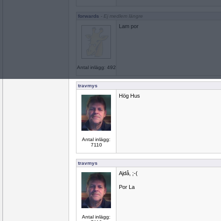
forwards
- Ej medlem längre
Lam por
Antal inlägg: 492
travmys
Hög Hus
Antal inlägg:
7110
travmys
Ajdå, ;-(
Por La
Antal inlägg: