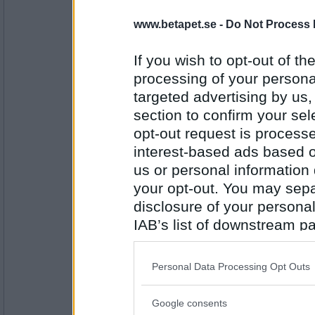
eric1971
www.betapet.se -
Do Not Process 
Bo Stad
If you wish to opt-out of the
processing of your personal
Antal inlägg:
targeted advertising by us
7834
section to confirm your sel
frippefrappe
opt-out request is proces
Stor stad
interest-based ads based o
us or personal information d
your opt-out. You may separ
Antal inlägg:
disclosure of your personal
10101
IAB’s list of downstream pa
travmys
also be disclosed by us to 
Stor Växt
Downstream Participants
th
Personal Data Processing Opt Outs
third parties.
Google consents
Antal inlägg:
Please note that this web
7110