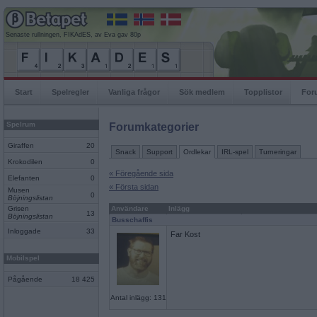
Senaste rullningen, FIKAdES, av Eva gav 80p
Start
Spelregler
Vanliga frågor
Sök medlem
Topplistor
For
Spelrum
Forumkategorier
Giraffen
20
Snack
Support
Ordlekar
IRL-spel
Turneringar
Krokodilen
0
« Föregående sida
Elefanten
0
« Första sidan
Musen
0
Böjningslistan
Grisen
Användare
Inlägg
13
Böjningslistan
Busschaffis
Inloggade
33
Far Kost
Mobilspel
Pågående
18 425
Antal inlägg: 131