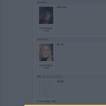
travmys
Rå Kost
Antal inlägg:
7110
Krista75
By rå
Antal inlägg:
1183
Wij
- Ej medlem längre
Rå Bo
Antal inlägg: 349