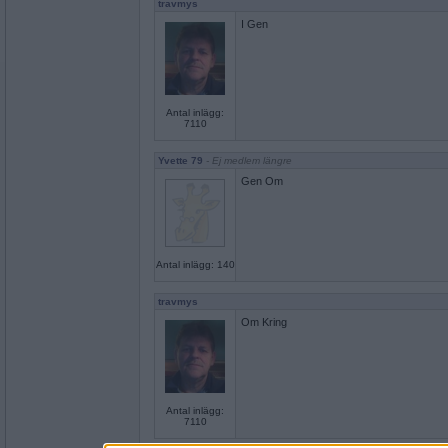
travmys
I Gen
Antal inlägg:
7110
Yvette 79
- Ej medlem längre
Gen Om
Antal inlägg: 140
travmys
Om Kring
Antal inlägg:
7110