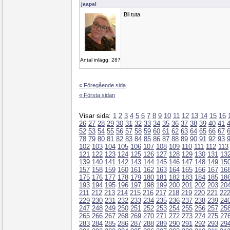
jaapal
Bil tuta
Antal inlägg: 287
« Föregående sida
« Första sidan
Visar sida:
1
2
3
4
5
6
7
8
9
10
11
12
13
14
15
16
26
27
28
29
30
31
32
33
34
35
36
37
38
39
40
41
52
53
54
55
56
57
58
59
60
61
62
63
64
65
66
67
78
79
80
81
82
83
84
85
86
87
88
89
90
91
92
93
102
103
104
105
106
107
108
109
110
111
112
113
121
122
123
124
125
126
127
128
129
130
131
13
139
140
141
142
143
144
145
146
147
148
149
15
157
158
159
160
161
162
163
164
165
166
167
16
175
176
177
178
179
180
181
182
183
184
185
18
193
194
195
196
197
198
199
200
201
202
203
20
211
212
213
214
215
216
217
218
219
220
221
22
229
230
231
232
233
234
235
236
237
238
239
24
247
248
249
250
251
252
253
254
255
256
257
25
265
266
267
268
269
270
271
272
273
274
275
27
283
284
285
286
287
288
289
290
291
292
293
29