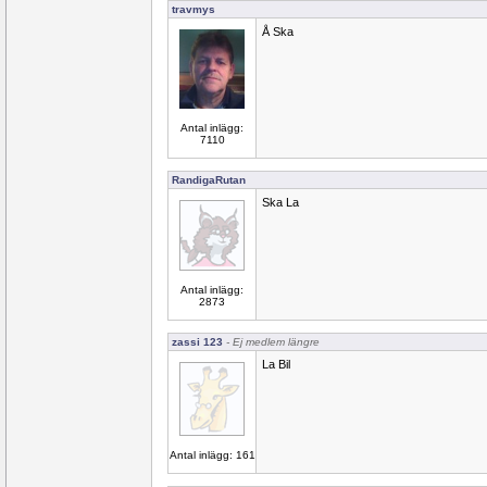
travmys
Å Ska
Antal inlägg:
7110
RandigaRutan
Ska La
Antal inlägg:
2873
zassi 123
- Ej medlem längre
La Bil
Antal inlägg: 161