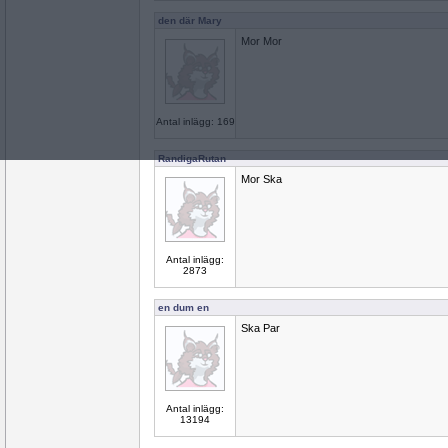
den där Mary
Mor Mor
Antal inlägg: 169
RandigaRutan
Mor Ska
Antal inlägg:
2873
en dum en
Ska Par
Antal inlägg:
13194