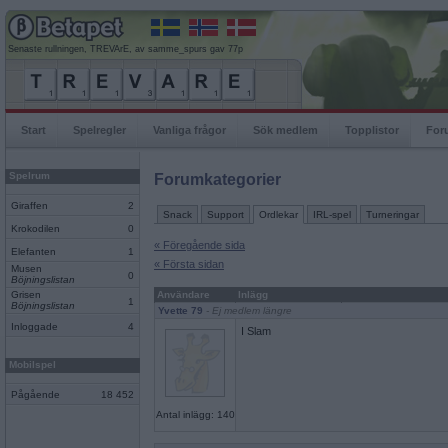
Senaste rullningen, TREVArE, av samme_spurs gav 77p
Start
Spelregler
Vanliga frågor
Sök medlem
Topplistor
For
Spelrum
Forumkategorier
Giraffen
2
Snack
Support
Ordlekar
IRL-spel
Turneringar
Krokodilen
0
« Föregående sida
Elefanten
1
« Första sidan
Musen
0
Böjningslistan
Grisen
Användare
Inlägg
1
Böjningslistan
Yvette 79
- Ej medlem längre
Inloggade
4
I Slam
Mobilspel
Pågående
18 452
Antal inlägg: 140