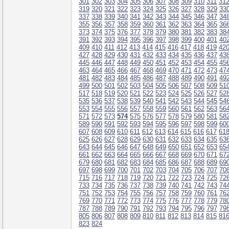
301
302
303
304
305
306
307
308
309
310
311
31
319
320
321
322
323
324
325
326
327
328
329
33
337
338
339
340
341
342
343
344
345
346
347
34
355
356
357
358
359
360
361
362
363
364
365
36
373
374
375
376
377
378
379
380
381
382
383
38
391
392
393
394
395
396
397
398
399
400
401
40
409
410
411
412
413
414
415
416
417
418
419
42
427
428
429
430
431
432
433
434
435
436
437
43
445
446
447
448
449
450
451
452
453
454
455
45
463
464
465
466
467
468
469
470
471
472
473
47
481
482
483
484
485
486
487
488
489
490
491
49
499
500
501
502
503
504
505
506
507
508
509
51
517
518
519
520
521
522
523
524
525
526
527
52
535
536
537
538
539
540
541
542
543
544
545
54
553
554
555
556
557
558
559
560
561
562
563
56
571
572
573
574
575
576
577
578
579
580
581
58
589
590
591
592
593
594
595
596
597
598
599
60
607
608
609
610
611
612
613
614
615
616
617
61
625
626
627
628
629
630
631
632
633
634
635
63
643
644
645
646
647
648
649
650
651
652
653
65
661
662
663
664
665
666
667
668
669
670
671
67
679
680
681
682
683
684
685
686
687
688
689
69
697
698
699
700
701
702
703
704
705
706
707
70
715
716
717
718
719
720
721
722
723
724
725
72
733
734
735
736
737
738
739
740
741
742
743
74
751
752
753
754
755
756
757
758
759
760
761
76
769
770
771
772
773
774
775
776
777
778
779
78
787
788
789
790
791
792
793
794
795
796
797
79
805
806
807
808
809
810
811
812
813
814
815
81
823
824