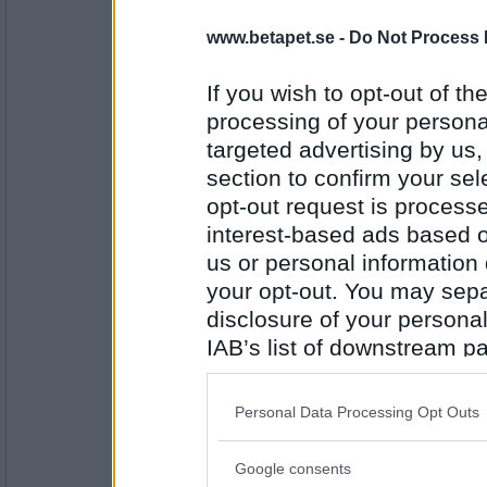
Timotejtjej
Kring La
www.betapet.se -
Do Not Process 
If you wish to opt-out of the
processing of your personal
Antal inlägg: 103
targeted advertising by us
RandigaRutan
section to confirm your sel
La Vett
opt-out request is proces
interest-based ads based o
us or personal information d
Antal inlägg:
your opt-out. You may separ
2873
disclosure of your personal
travmys
IAB’s list of downstream pa
Vett Lös
also be disclosed by us to 
Downstream Participants
th
Personal Data Processing Opt Outs
third parties.
Antal inlägg:
7110
Google consents
Please note that this web