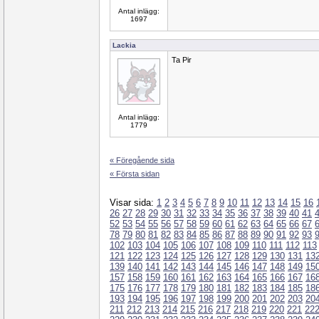
Antal inlägg:
1697
Lackia
Ta Pir
Antal inlägg:
1779
« Föregående sida
« Första sidan
Visar sida:
1
2
3
4
5
6
7
8
9
10
11
12
13
14
15
16
26
27
28
29
30
31
32
33
34
35
36
37
38
39
40
41
52
53
54
55
56
57
58
59
60
61
62
63
64
65
66
67
78
79
80
81
82
83
84
85
86
87
88
89
90
91
92
93
102
103
104
105
106
107
108
109
110
111
112
113
121
122
123
124
125
126
127
128
129
130
131
13
139
140
141
142
143
144
145
146
147
148
149
15
157
158
159
160
161
162
163
164
165
166
167
16
175
176
177
178
179
180
181
182
183
184
185
18
193
194
195
196
197
198
199
200
201
202
203
20
211
212
213
214
215
216
217
218
219
220
221
22