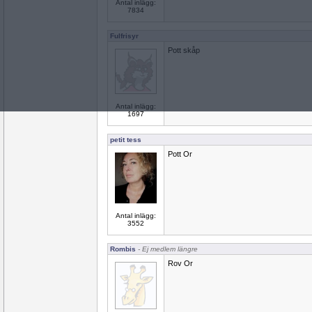
Antal inlägg:
7834
Fulfrisyr
Pott skåp
Antal inlägg:
1697
petit tess
Pott Or
Antal inlägg:
3552
Rombis
- Ej medlem längre
Rov Or