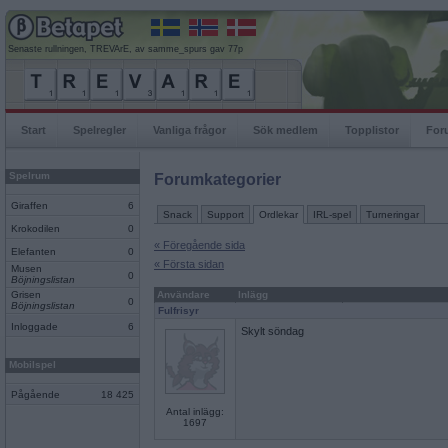
Senaste rullningen, TREVArE, av samme_spurs gav 77p
Start
Spelregler
Vanliga frågor
Sök medlem
Topplistor
For
Spelrum
Forumkategorier
Giraffen
6
Snack
Support
Ordlekar
IRL-spel
Turneringar
Krokodilen
0
« Föregående sida
Elefanten
0
« Första sidan
Musen
0
Böjningslistan
Grisen
Användare
Inlägg
0
Böjningslistan
Fulfrisyr
Inloggade
6
Skylt söndag
Mobilspel
Pågående
18 425
Antal inlägg:
1697