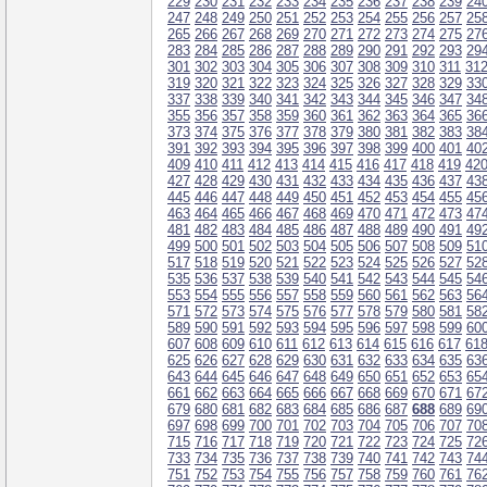
229
230
231
232
233
234
235
236
237
238
239
24
247
248
249
250
251
252
253
254
255
256
257
25
265
266
267
268
269
270
271
272
273
274
275
27
283
284
285
286
287
288
289
290
291
292
293
29
301
302
303
304
305
306
307
308
309
310
311
31
319
320
321
322
323
324
325
326
327
328
329
33
337
338
339
340
341
342
343
344
345
346
347
34
355
356
357
358
359
360
361
362
363
364
365
36
373
374
375
376
377
378
379
380
381
382
383
38
391
392
393
394
395
396
397
398
399
400
401
40
409
410
411
412
413
414
415
416
417
418
419
42
427
428
429
430
431
432
433
434
435
436
437
43
445
446
447
448
449
450
451
452
453
454
455
45
463
464
465
466
467
468
469
470
471
472
473
47
481
482
483
484
485
486
487
488
489
490
491
49
499
500
501
502
503
504
505
506
507
508
509
51
517
518
519
520
521
522
523
524
525
526
527
52
535
536
537
538
539
540
541
542
543
544
545
54
553
554
555
556
557
558
559
560
561
562
563
56
571
572
573
574
575
576
577
578
579
580
581
58
589
590
591
592
593
594
595
596
597
598
599
60
607
608
609
610
611
612
613
614
615
616
617
61
625
626
627
628
629
630
631
632
633
634
635
63
643
644
645
646
647
648
649
650
651
652
653
65
661
662
663
664
665
666
667
668
669
670
671
67
679
680
681
682
683
684
685
686
687
688
689
69
697
698
699
700
701
702
703
704
705
706
707
70
715
716
717
718
719
720
721
722
723
724
725
72
733
734
735
736
737
738
739
740
741
742
743
74
751
752
753
754
755
756
757
758
759
760
761
76