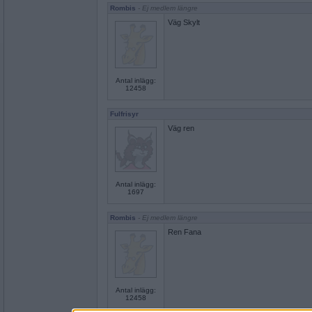
Rombis
- Ej medlem längre
Väg Skylt
Antal inlägg:
12458
Fulfrisyr
Väg ren
Antal inlägg:
1697
Rombis
- Ej medlem längre
Ren Fana
Antal inlägg:
12458