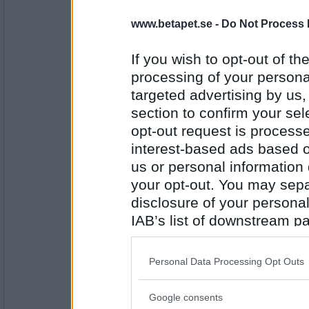
Fulfrisyr
www.betapet.se -
Do Not Process 
Ren liga
If you wish to opt-out of the
processing of your personal
Antal inlägg:
1697
targeted advertising by us
section to confirm your sel
Rombis
- Ej medlem längre
opt-out request is proces
Vild Ren
interest-based ads based o
us or personal information d
your opt-out. You may separ
Antal inlägg:
12458
disclosure of your personal
IAB’s list of downstream pa
petit tess
Spär Ren
also be disclosed by us to 
Downstream Participants
th
Personal Data Processing Opt Outs
third parties.
Antal inlägg:
Google consents
Please note that this web
3552