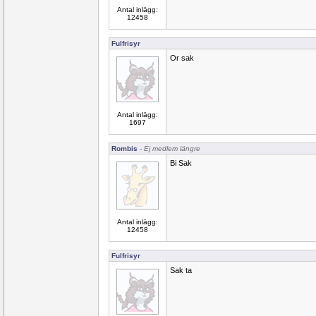
Antal inlägg:
12458
Fulfrisyr
Or sak
Antal inlägg:
1697
Rombis
- Ej medlem längre
Bi Sak
Antal inlägg:
12458
Fulfrisyr
Sak ta