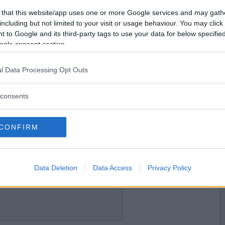
2019-06-05 13:45
Vill du bli
 that this website/app uses one or more Google services and may gath
medlem?
including but not limited to your visit or usage behaviour. You may click 
 to Google and its third-party tags to use your data for below specifi
Skapa nytt konto
ogle consent section.
l Data Processing Opt Outs
2019-06-05 14:02
consents
CONFIRM
2019-06-05 17:21
Data Deletion
Data Access
Privacy Policy