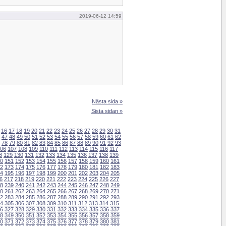
2019-06-12 14:59
Nästa sida »
Sista sidan »
16
17
18
19
20
21
22
23
24
25
26
27
28
29
30
31
47
48
49
50
51
52
53
54
55
56
57
58
59
60
61
62
78
79
80
81
82
83
84
85
86
87
88
89
90
91
92
93
06
107
108
109
110
111
112
113
114
115
116
117
8
129
130
131
132
133
134
135
136
137
138
139
0
151
152
153
154
155
156
157
158
159
160
161
2
173
174
175
176
177
178
179
180
181
182
183
4
195
196
197
198
199
200
201
202
203
204
205
6
217
218
219
220
221
222
223
224
225
226
227
8
239
240
241
242
243
244
245
246
247
248
249
0
261
262
263
264
265
266
267
268
269
270
271
2
283
284
285
286
287
288
289
290
291
292
293
4
305
306
307
308
309
310
311
312
313
314
315
6
327
328
329
330
331
332
333
334
335
336
337
8
349
350
351
352
353
354
355
356
357
358
359
0
371
372
373
374
375
376
377
378
379
380
381