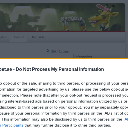
istor
Forum
Min sida
Sök i forumet
Inloggning
rneringar
Användare
et.se -
Do Not Process My Personal Information
Nästa sida »
Lösenord
Sista sidan »
to opt-out of the sale, sharing to third parties, or processing of your per
Kom ihåg mig
2019-06-05 12:12
formation for targeted advertising by us, please use the below opt-out s
Logga in
r selection. Please note that after your opt-out request is processed y
eing interest-based ads based on personal information utilized by us or
Glömt ditt lösenord?
Få ny aktiveringslänk
disclosed to third parties prior to your opt-out. You may separately opt-
losure of your personal information by third parties on the IAB’s list of
. This information may also be disclosed by us to third parties on the
IA
Betapet är gratis!
Participants
that may further disclose it to other third parties.