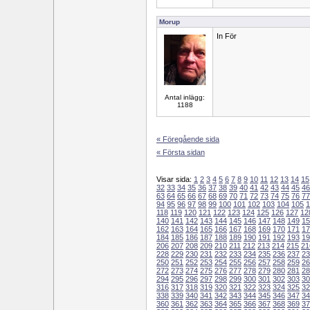
Morup
In För
Antal inlägg:
1188
« Föregående sida
« Första sidan
Visar sida:
1
2
3
4
5
6
7
8
9
10
11
12
13
14
15
32
33
34
35
36
37
38
39
40
41
42
43
44
45
46
63
64
65
66
67
68
69
70
71
72
73
74
75
76
77
94
95
96
97
98
99
100
101
102
103
104
105
1
118
119
120
121
122
123
124
125
126
127
12
140
141
142
143
144
145
146
147
148
149
15
162
163
164
165
166
167
168
169
170
171
17
184
185
186
187
188
189
190
191
192
193
19
206
207
208
209
210
211
212
213
214
215
21
228
229
230
231
232
233
234
235
236
237
23
250
251
252
253
254
255
256
257
258
259
26
272
273
274
275
276
277
278
279
280
281
28
294
295
296
297
298
299
300
301
302
303
30
316
317
318
319
320
321
322
323
324
325
32
338
339
340
341
342
343
344
345
346
347
34
360
361
362
363
364
365
366
367
368
369
37