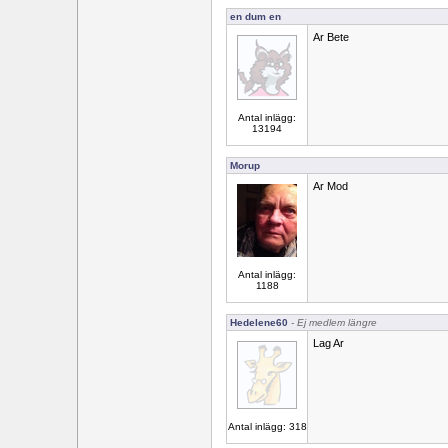
en dum en
Ar Bete
Antal inlägg:
13194
Morup
Ar Mod
Antal inlägg:
1188
Hedelene60
- Ej medlem längre
Lag Ar
Antal inlägg: 318