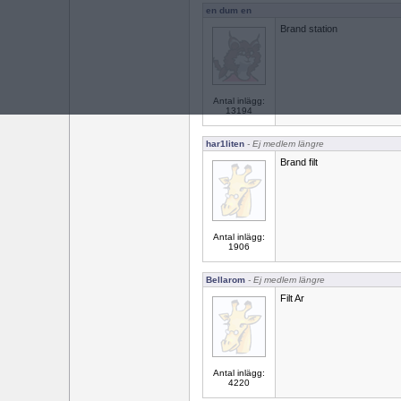
en dum en
Brand station
Antal inlägg:
13194
har1liten
- Ej medlem längre
Brand filt
Antal inlägg:
1906
Bellarom
- Ej medlem längre
Filt Ar
Antal inlägg:
4220