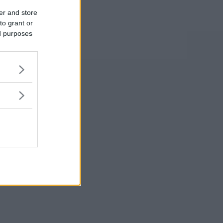
er and store
to grant or
ed purposes