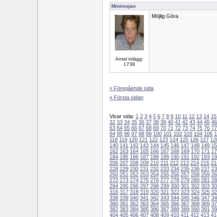
Minimojan
Möjlig Göra
Antal inlägg:
1738
« Föregående sida
« Första sidan
Visar sida:
1
2
3
4
5
6
7
8
9
10
11
12
13
14
15
32
33
34
35
36
37
38
39
40
41
42
43
44
45
46
63
64
65
66
67
68
69
70
71
72
73
74
75
76
77
94
95
96
97
98
99
100
101
102
103
104
105
1
118
119
120
121
122
123
124
125
126
127
12
140
141
142
143
144
145
146
147
148
149
15
162
163
164
165
166
167
168
169
170
171
17
184
185
186
187
188
189
190
191
192
193
19
206
207
208
209
210
211
212
213
214
215
21
228
229
230
231
232
233
234
235
236
237
23
250
251
252
253
254
255
256
257
258
259
26
272
273
274
275
276
277
278
279
280
281
28
294
295
296
297
298
299
300
301
302
303
30
316
317
318
319
320
321
322
323
324
325
32
338
339
340
341
342
343
344
345
346
347
34
360
361
362
363
364
365
366
367
368
369
37
382
383
384
385
386
387
388
389
390
391
39
404
405
406
407
408
409
410
411
412
413
41