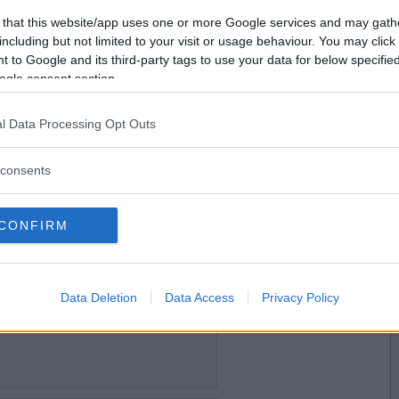
2023-06-05 19:36
Vill du bli
 that this website/app uses one or more Google services and may gath
medlem?
including but not limited to your visit or usage behaviour. You may click 
 to Google and its third-party tags to use your data for below specifi
Skapa nytt konto
ogle consent section.
l Data Processing Opt Outs
2023-06-05 21:53
consents
CONFIRM
2023-06-06 09:55
Data Deletion
Data Access
Privacy Policy