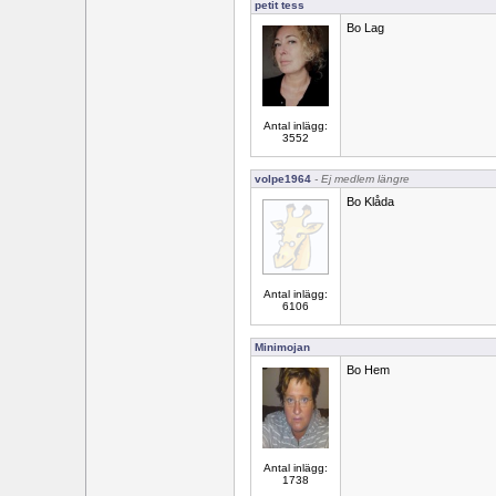
petit tess
Bo Lag
Antal inlägg:
3552
volpe1964
- Ej medlem längre
Bo Klåda
Antal inlägg:
6106
Minimojan
Bo Hem
Antal inlägg:
1738