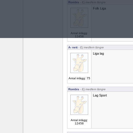
Rombis
- Ej medlem längre
Folk Liga
Antal inlägg:
12458
A- nett
- Ej medlem längre
Liga lag
Antal inlägg: 75
Rombis
- Ej medlem längre
Lag Sport
Antal inlägg:
12458