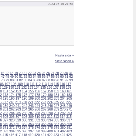
2023-06-16 21:58
Nästa sida »
Sista sidan »
16
17
18
19
20
21
22
23
24
25
26
27
28
29
30
31
47
48
49
50
51
52
53
54
55
56
57
58
59
60
61
62
78
79
80
81
82
83
84
85
86
87
88
89
90
91
92
93
06
107
108
109
110
111
112
113
114
115
116
117
8
129
130
131
132
133
134
135
136
137
138
139
0
151
152
153
154
155
156
157
158
159
160
161
2
173
174
175
176
177
178
179
180
181
182
183
4
195
196
197
198
199
200
201
202
203
204
205
6
217
218
219
220
221
222
223
224
225
226
227
8
239
240
241
242
243
244
245
246
247
248
249
0
261
262
263
264
265
266
267
268
269
270
271
2
283
284
285
286
287
288
289
290
291
292
293
4
305
306
307
308
309
310
311
312
313
314
315
6
327
328
329
330
331
332
333
334
335
336
337
8
349
350
351
352
353
354
355
356
357
358
359
0
371
372
373
374
375
376
377
378
379
380
381
2
393
394
395
396
397
398
399
400
401
402
403
4
415
416
417
418
419
420
421
422
423
424
425