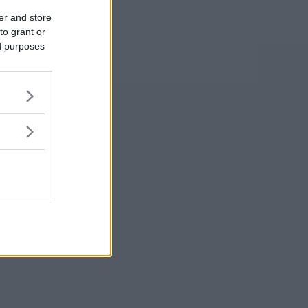
er and store
to grant or
ed purposes