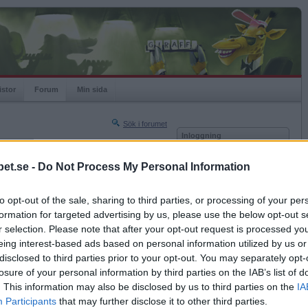
istor
Forum
Min sida
Sök i forumet
Inloggning
rneringar
Användare
et.se -
Do Not Process My Personal Information
Nästa sida »
Lösenord
Sista sidan »
to opt-out of the sale, sharing to third parties, or processing of your per
Kom ihåg mig
2023-06-05 19:15
formation for targeted advertising by us, please use the below opt-out s
Logga in
r selection. Please note that after your opt-out request is processed y
eing interest-based ads based on personal information utilized by us or
Glömt ditt lösenord?
Få ny aktiveringslänk
disclosed to third parties prior to your opt-out. You may separately opt-
losure of your personal information by third parties on the IAB’s list of
. This information may also be disclosed by us to third parties on the
IA
Betapet är gratis!
Participants
that may further disclose it to other third parties.