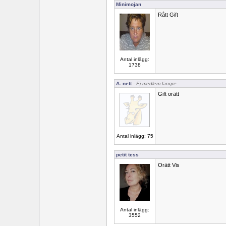
Minimojan
Rått Gift
Antal inlägg:
1738
A- nett
- Ej medlem längre
Gift orätt
Antal inlägg: 75
petit tess
Orätt Vis
Antal inlägg:
3552