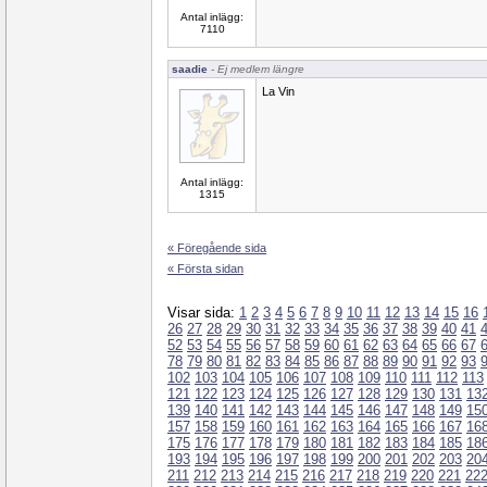
Antal inlägg:
7110
saadie
- Ej medlem längre
La Vin
Antal inlägg:
1315
« Föregående sida
« Första sidan
Visar sida:
1
2
3
4
5
6
7
8
9
10
11
12
13
14
15
16
26
27
28
29
30
31
32
33
34
35
36
37
38
39
40
41
52
53
54
55
56
57
58
59
60
61
62
63
64
65
66
67
78
79
80
81
82
83
84
85
86
87
88
89
90
91
92
93
102
103
104
105
106
107
108
109
110
111
112
113
121
122
123
124
125
126
127
128
129
130
131
13
139
140
141
142
143
144
145
146
147
148
149
15
157
158
159
160
161
162
163
164
165
166
167
16
175
176
177
178
179
180
181
182
183
184
185
18
193
194
195
196
197
198
199
200
201
202
203
20
211
212
213
214
215
216
217
218
219
220
221
22