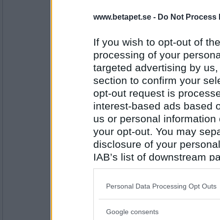
Hår Band
www.betapet.se -
Do Not Process 
If you wish to opt-out of the
Antal inlägg:
processing of your personal
5144
targeted advertising by us
travmys
section to confirm your sel
Hår Ding
opt-out request is proces
interest-based ads based o
us or personal information d
Antal inlägg:
your opt-out. You may separ
7110
disclosure of your personal
hon
IAB’s list of downstream pa
Hår Färg
also be disclosed by us to 
Downstream Participants
th
Personal Data Processing Opt Outs
third parties.
Antal inlägg:
5144
Google consents
Please note that this web