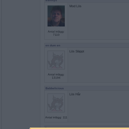
travmys
Mod Lös
Antal inlägg:
7110
en dum en
Lös Släppt
Antal inlägg:
13194
Babbelicious
Lös Hår
Antal inlägg: 111
hon