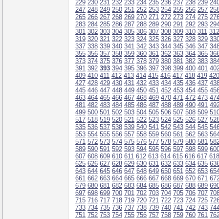
229
230
231
232
233
234
235
236
237
238
239
24
247
248
249
250
251
252
253
254
255
256
257
25
265
266
267
268
269
270
271
272
273
274
275
27
283
284
285
286
287
288
289
290
291
292
293
29
301
302
303
304
305
306
307
308
309
310
311
31
319
320
321
322
323
324
325
326
327
328
329
33
337
338
339
340
341
342
343
344
345
346
347
34
355
356
357
358
359
360
361
362
363
364
365
36
373
374
375
376
377
378
379
380
381
382
383
38
391
392
393
394
395
396
397
398
399
400
401
40
409
410
411
412
413
414
415
416
417
418
419
42
427
428
429
430
431
432
433
434
435
436
437
43
445
446
447
448
449
450
451
452
453
454
455
45
463
464
465
466
467
468
469
470
471
472
473
47
481
482
483
484
485
486
487
488
489
490
491
49
499
500
501
502
503
504
505
506
507
508
509
51
517
518
519
520
521
522
523
524
525
526
527
52
535
536
537
538
539
540
541
542
543
544
545
54
553
554
555
556
557
558
559
560
561
562
563
56
571
572
573
574
575
576
577
578
579
580
581
58
589
590
591
592
593
594
595
596
597
598
599
60
607
608
609
610
611
612
613
614
615
616
617
61
625
626
627
628
629
630
631
632
633
634
635
63
643
644
645
646
647
648
649
650
651
652
653
65
661
662
663
664
665
666
667
668
669
670
671
67
679
680
681
682
683
684
685
686
687
688
689
69
697
698
699
700
701
702
703
704
705
706
707
70
715
716
717
718
719
720
721
722
723
724
725
72
733
734
735
736
737
738
739
740
741
742
743
74
751
752
753
754
755
756
757
758
759
760
761
76