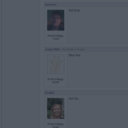
travmys
Kel Gris
Antal inlägg:
7110
volpe1964
- Ej medlem längre
Mus Kel
Antal inlägg:
6106
FruBlå
Kel Ter
Antal inlägg:
2242