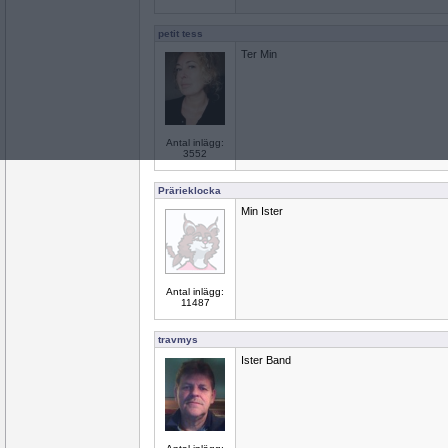
petit tess
Ter Min
Antal inlägg:
3552
Prärieklocka
Min Ister
Antal inlägg:
11487
travmys
Ister Band