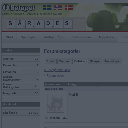
Senaste rullningen, SÄRADEs, av bosseo gav 88p
Start
Spelregler
Vanliga frågor
Sök medlem
Topplistor
For
Spelrum
Forumkategorier
Giraffen
22
Snack
Support
Ordlekar
IRL-spel
Turneringar
Krokodilen
2
« Föregående sida
Elefanten
0
« Första sidan
Musen
0
Böjningslistan
Grisen
Användare
Inlägg
26
Böjningslistan
Babbelicious
Inloggade
50
Mod Er
Mobilspel
Pågående
18 400
Antal inlägg: 111