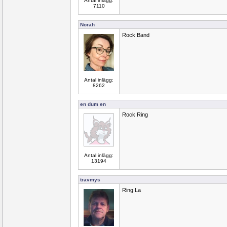
Antal inlägg:
7110
Norah
Rock Band
Antal inlägg:
8262
en dum en
Rock Ring
Antal inlägg:
13194
travmys
Ring La