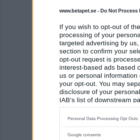
Heali
- Ej medlem längre
www.betapet.se -
Do Not Process 
Full Måne...
If you wish to opt-out of the
processing of your personal
Antal inlägg: 926
targeted advertising by us
section to confirm your sel
saadie
- Ej medlem längre
Halv Måne
opt-out request is proces
interest-based ads based o
us or personal information d
your opt-out. You may separ
Antal inlägg:
1315
disclosure of your personal
Heali
- Ej medlem längre
IAB’s list of downstream pa
Ny Måne...
also be disclosed by us to 
Downstream Participants
th
Personal Data Processing Opt Outs
third parties.
Antal inlägg: 926
Google consents
Please note that this web