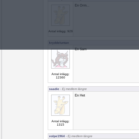
En Orm...
Antal inlägg: 926
kryddeluntan
En Sam
Antal inlägg:
12360
saadie
- Ej medlem längre
En Het
Antal inlägg:
1315
volpe1964
- Ej medlem längre