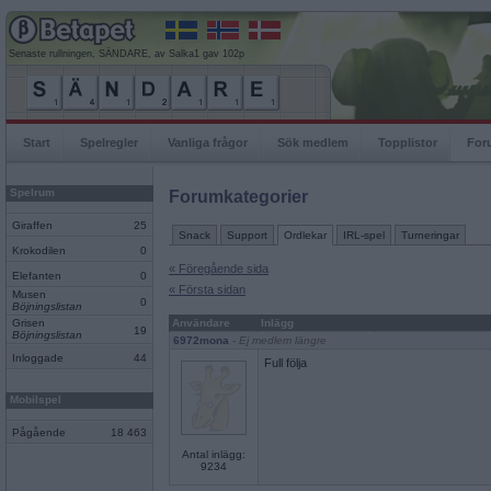
Senaste rullningen, SÄNDARE, av Salka1 gav 102p
Start
Spelregler
Vanliga frågor
Sök medlem
Topplistor
For
Spelrum
Forumkategorier
Giraffen
25
Snack
Support
Ordlekar
IRL-spel
Turneringar
Krokodilen
0
« Föregående sida
Elefanten
0
« Första sidan
Musen
0
Böjningslistan
Grisen
Användare
Inlägg
19
Böjningslistan
6972mona
- Ej medlem längre
Inloggade
44
Full följa
Mobilspel
Pågående
18 463
Antal inlägg:
9234