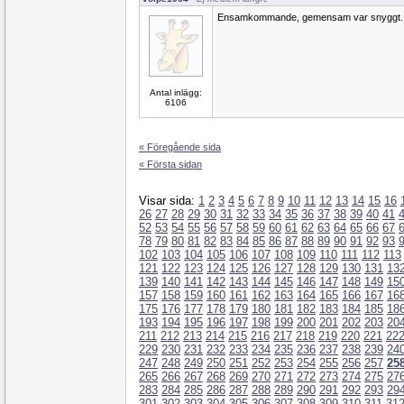
Ensamkommande, gemensam var snyggt.
Antal inlägg:
6106
« Föregående sida
« Första sidan
Visar sida:
1
2
3
4
5
6
7
8
9
10
11
12
13
14
15
16
26
27
28
29
30
31
32
33
34
35
36
37
38
39
40
41
52
53
54
55
56
57
58
59
60
61
62
63
64
65
66
67
78
79
80
81
82
83
84
85
86
87
88
89
90
91
92
93
102
103
104
105
106
107
108
109
110
111
112
113
121
122
123
124
125
126
127
128
129
130
131
13
139
140
141
142
143
144
145
146
147
148
149
15
157
158
159
160
161
162
163
164
165
166
167
16
175
176
177
178
179
180
181
182
183
184
185
18
193
194
195
196
197
198
199
200
201
202
203
20
211
212
213
214
215
216
217
218
219
220
221
22
229
230
231
232
233
234
235
236
237
238
239
24
247
248
249
250
251
252
253
254
255
256
257
25
265
266
267
268
269
270
271
272
273
274
275
27
283
284
285
286
287
288
289
290
291
292
293
29
301
302
303
304
305
306
307
308
309
310
311
31