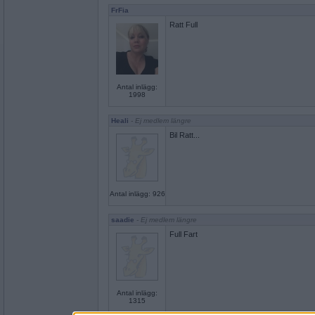
FrFia
Ratt Full
Antal inlägg:
1998
Heali
- Ej medlem längre
Bil Ratt...
Antal inlägg: 926
saadie
- Ej medlem längre
Full Fart
Antal inlägg:
1315