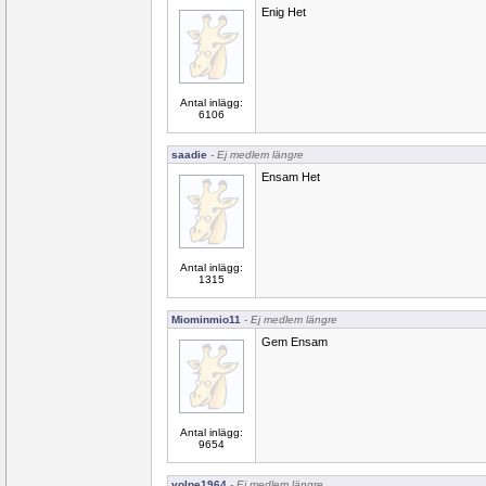
Enig Het
Antal inlägg:
6106
saadie
- Ej medlem längre
Ensam Het
Antal inlägg:
1315
Miominmio11
- Ej medlem längre
Gem Ensam
Antal inlägg:
9654
volpe1964
- Ej medlem längre