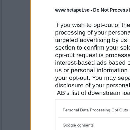
RandigaRutan
Bar Stol
www.betapet.se -
Do Not Process 
If you wish to opt-out of the
processing of your personal
Antal inlägg:
2873
targeted advertising by us
section to confirm your sel
Iris M
Stol Le
opt-out request is proces
interest-based ads based o
us or personal information d
your opt-out. You may separ
Antal inlägg:
2375
disclosure of your personal
IAB’s list of downstream pa
Norah
Le Ta
also be disclosed by us to 
Downstream Participants
th
Personal Data Processing Opt Outs
third parties.
Antal inlägg:
Google consents
8262
Please note that this web