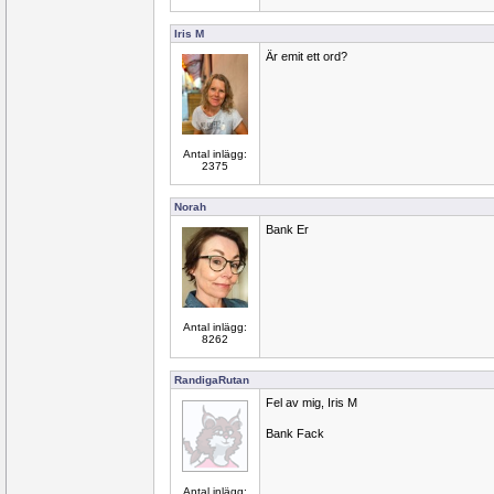
Iris M
Är emit ett ord?
Antal inlägg:
2375
Norah
Bank Er
Antal inlägg:
8262
RandigaRutan
Fel av mig, Iris M
Bank Fack
Antal inlägg: