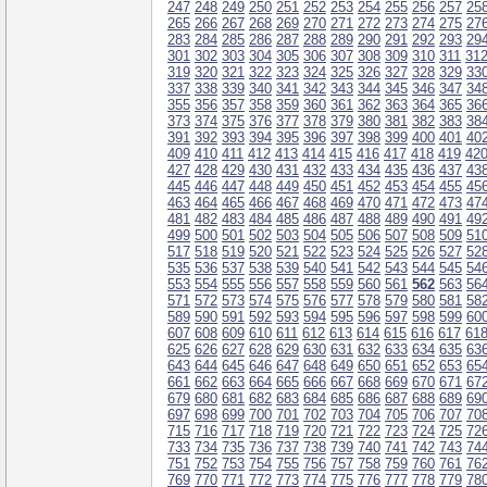
247
248
249
250
251
252
253
254
255
256
257
25
265
266
267
268
269
270
271
272
273
274
275
27
283
284
285
286
287
288
289
290
291
292
293
29
301
302
303
304
305
306
307
308
309
310
311
31
319
320
321
322
323
324
325
326
327
328
329
33
337
338
339
340
341
342
343
344
345
346
347
34
355
356
357
358
359
360
361
362
363
364
365
36
373
374
375
376
377
378
379
380
381
382
383
38
391
392
393
394
395
396
397
398
399
400
401
40
409
410
411
412
413
414
415
416
417
418
419
42
427
428
429
430
431
432
433
434
435
436
437
43
445
446
447
448
449
450
451
452
453
454
455
45
463
464
465
466
467
468
469
470
471
472
473
47
481
482
483
484
485
486
487
488
489
490
491
49
499
500
501
502
503
504
505
506
507
508
509
51
517
518
519
520
521
522
523
524
525
526
527
52
535
536
537
538
539
540
541
542
543
544
545
54
553
554
555
556
557
558
559
560
561
562
563
56
571
572
573
574
575
576
577
578
579
580
581
58
589
590
591
592
593
594
595
596
597
598
599
60
607
608
609
610
611
612
613
614
615
616
617
61
625
626
627
628
629
630
631
632
633
634
635
63
643
644
645
646
647
648
649
650
651
652
653
65
661
662
663
664
665
666
667
668
669
670
671
67
679
680
681
682
683
684
685
686
687
688
689
69
697
698
699
700
701
702
703
704
705
706
707
70
715
716
717
718
719
720
721
722
723
724
725
72
733
734
735
736
737
738
739
740
741
742
743
74
751
752
753
754
755
756
757
758
759
760
761
76
769
770
771
772
773
774
775
776
777
778
779
78