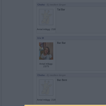
Choho
- Ej medlem längre
Tal Bar
Antal inlägg: 218
Iris M
Bar Bar
Antal inlägg:
2375
Choho
- Ej medlem längre
Bar Bent
Antal inlägg: 218