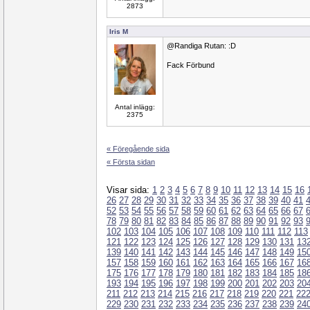
2873
Iris M
@Randiga Rutan: :D
Fack Förbund
Antal inlägg:
2375
« Föregående sida
« Första sidan
Visar sida:
1
2
3
4
5
6
7
8
9
10
11
12
13
14
15
16
26
27
28
29
30
31
32
33
34
35
36
37
38
39
40
41
52
53
54
55
56
57
58
59
60
61
62
63
64
65
66
67
78
79
80
81
82
83
84
85
86
87
88
89
90
91
92
93
102
103
104
105
106
107
108
109
110
111
112
113
121
122
123
124
125
126
127
128
129
130
131
13
139
140
141
142
143
144
145
146
147
148
149
15
157
158
159
160
161
162
163
164
165
166
167
16
175
176
177
178
179
180
181
182
183
184
185
18
193
194
195
196
197
198
199
200
201
202
203
20
211
212
213
214
215
216
217
218
219
220
221
22
229
230
231
232
233
234
235
236
237
238
239
24