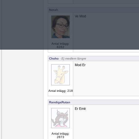
Norah
Ve Mod
Antal inlägg:
8262
Choho
- Ej medlem längre
Mod Er
Antal inlägg: 218
RandigaRutan
Er Emit
Antal inlägg:
2873