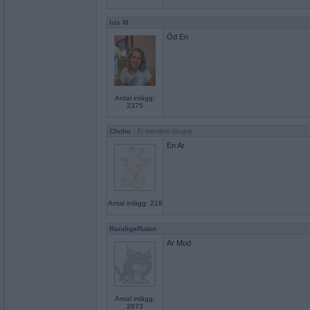
Iris M
Öd En
Antal inlägg:
2375
Choho
- Ej medlem längre
En Ar
Antal inlägg: 218
RandigaRutan
Ar Mod
Antal inlägg:
2873