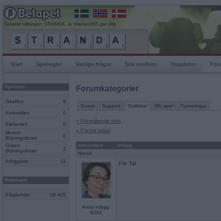
Senaste rullningen, STrANDA, av Marran1955 gav 96p
Start
Spelregler
Vanliga frågor
Sök medlem
Topplistor
For
Spelrum
Forumkategorier
Giraffen
9
Snack
Support
Ordlekar
IRL-spel
Turneringar
Krokodilen
0
« Föregående sida
Elefanten
0
« Första sidan
Musen
0
Böjningslistan
Grisen
Användare
Inlägg
2
Böjningslistan
Norah
Inloggade
11
För Tal
Mobilspel
Pågående
18 425
Antal inlägg:
8262