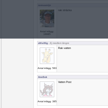
remvanrijn
rak sträcka
Antal inlägg:
16685
ofrivillig
- Ej medlem längre
Rak vatten
Antal inlägg: 563
AnnSsk
Vatten Post
Antal inlägg: 385