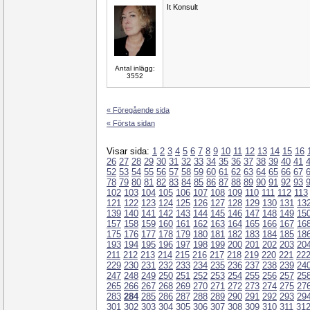
It Konsult
Antal inlägg:
3552
« Föregående sida
« Första sidan
Visar sida:
1
2
3
4
5
6
7
8
9
10
11
12
13
14
15
16
26
27
28
29
30
31
32
33
34
35
36
37
38
39
40
41
52
53
54
55
56
57
58
59
60
61
62
63
64
65
66
67
78
79
80
81
82
83
84
85
86
87
88
89
90
91
92
93
102
103
104
105
106
107
108
109
110
111
112
113
121
122
123
124
125
126
127
128
129
130
131
13
139
140
141
142
143
144
145
146
147
148
149
15
157
158
159
160
161
162
163
164
165
166
167
16
175
176
177
178
179
180
181
182
183
184
185
18
193
194
195
196
197
198
199
200
201
202
203
20
211
212
213
214
215
216
217
218
219
220
221
22
229
230
231
232
233
234
235
236
237
238
239
24
247
248
249
250
251
252
253
254
255
256
257
25
265
266
267
268
269
270
271
272
273
274
275
27
283
284
285
286
287
288
289
290
291
292
293
29
301
302
303
304
305
306
307
308
309
310
311
31