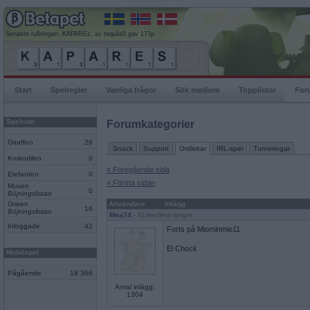
Senaste rullningen, KAPAREs, av tequila5 gav 173p
Start
Spelregler
Vanliga frågor
Sök medlem
Topplistor
For
Spelrum
Forumkategorier
Giraffen
26
Snack
Support
Ordlekar
IRL-spel
Turneringar
Krokodilen
0
« Föregående sida
Elefanten
0
« Första sidan
Musen
0
Böjningslistan
Grisen
Användare
Inlägg
16
Böjningslistan
Mea74
- Ej medlem längre
Inloggade
42
Forts på Miominmio11
El Chock
Mobilspel
Pågående
18 366
Antal inlägg:
1304