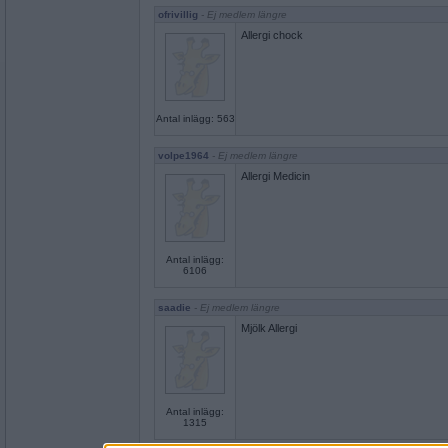
ofrivillig
- Ej medlem längre
Allergi chock
Antal inlägg: 563
volpe1964
- Ej medlem längre
Allergi Medicin
Antal inlägg:
6106
saadie
- Ej medlem längre
Mjölk Allergi
Antal inlägg:
1315