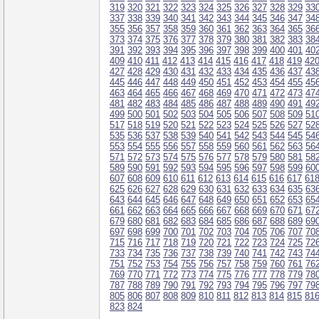
319
320
321
322
323
324
325
326
327
328
329
33
337
338
339
340
341
342
343
344
345
346
347
34
355
356
357
358
359
360
361
362
363
364
365
36
373
374
375
376
377
378
379
380
381
382
383
38
391
392
393
394
395
396
397
398
399
400
401
40
409
410
411
412
413
414
415
416
417
418
419
42
427
428
429
430
431
432
433
434
435
436
437
43
445
446
447
448
449
450
451
452
453
454
455
45
463
464
465
466
467
468
469
470
471
472
473
47
481
482
483
484
485
486
487
488
489
490
491
49
499
500
501
502
503
504
505
506
507
508
509
51
517
518
519
520
521
522
523
524
525
526
527
52
535
536
537
538
539
540
541
542
543
544
545
54
553
554
555
556
557
558
559
560
561
562
563
56
571
572
573
574
575
576
577
578
579
580
581
58
589
590
591
592
593
594
595
596
597
598
599
60
607
608
609
610
611
612
613
614
615
616
617
61
625
626
627
628
629
630
631
632
633
634
635
63
643
644
645
646
647
648
649
650
651
652
653
65
661
662
663
664
665
666
667
668
669
670
671
67
679
680
681
682
683
684
685
686
687
688
689
69
697
698
699
700
701
702
703
704
705
706
707
70
715
716
717
718
719
720
721
722
723
724
725
72
733
734
735
736
737
738
739
740
741
742
743
74
751
752
753
754
755
756
757
758
759
760
761
76
769
770
771
772
773
774
775
776
777
778
779
78
787
788
789
790
791
792
793
794
795
796
797
79
805
806
807
808
809
810
811
812
813
814
815
81
823
824