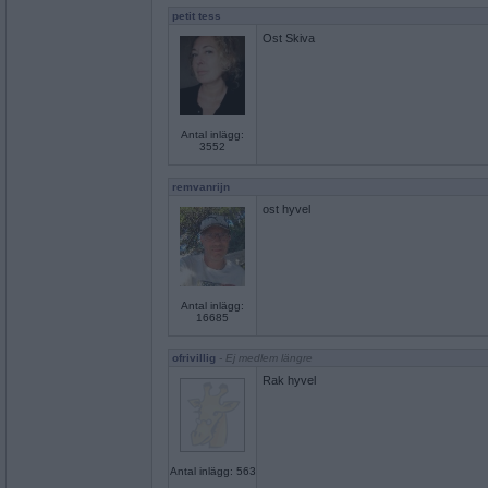
petit tess
Ost Skiva
Antal inlägg:
3552
remvanrijn
ost hyvel
Antal inlägg:
16685
ofrivillig
- Ej medlem längre
Rak hyvel
Antal inlägg: 563