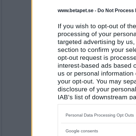
remvanrijn
www.betapet.se -
Do Not Process 
bröst mjölk ..
If you wish to opt-out of the
processing of your personal
Antal inlägg:
targeted advertising by us
16685
section to confirm your sel
ofrivillig
- Ej medlem längre
opt-out request is proces
Get mjölk
interest-based ads based o
us or personal information d
your opt-out. You may separ
Antal inlägg: 563
disclosure of your personal
remvanrijn
IAB’s list of downstream pa
get ost
also be disclosed by us to 
Downstream Participants
th
Personal Data Processing Opt Outs
third parties.
Antal inlägg:
Google consents
16685
Please note that this web