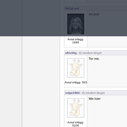
NellaLund
Art ister
Antal inlägg:
1696
ofrivillig
- Ej medlem längre
Ter min
Antal inlägg: 563
volpe1964
- Ej medlem längre
Min Ister
Antal inlägg:
6106