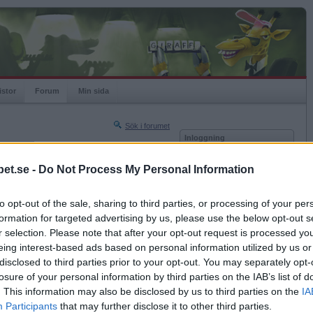
istor
Forum
Min sida
Sök i forumet
Inloggning
rneringar
Användare
et.se -
Do Not Process My Personal Information
Nästa sida »
Lösenord
Sista sidan »
to opt-out of the sale, sharing to third parties, or processing of your per
Kom ihåg mig
2017-08-21 07:25
formation for targeted advertising by us, please use the below opt-out s
Logga in
r selection. Please note that after your opt-out request is processed y
eing interest-based ads based on personal information utilized by us or
Glömt ditt lösenord?
Få ny aktiveringslänk
disclosed to third parties prior to your opt-out. You may separately opt-
losure of your personal information by third parties on the IAB’s list of
. This information may also be disclosed by us to third parties on the
IA
Betapet är gratis!
Participants
that may further disclose it to other third parties.