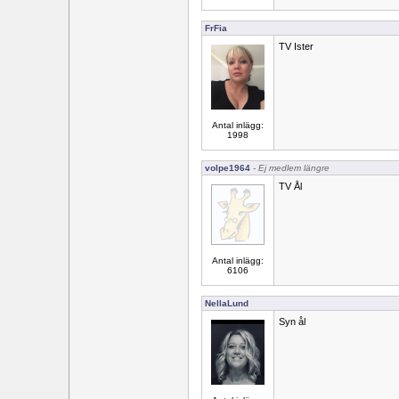
FrFia
TV Ister
Antal inlägg:
1998
volpe1964
- Ej medlem längre
TV Ål
Antal inlägg:
6106
NellaLund
Syn ål