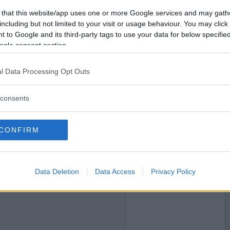
2017-08-21 08:06
Vill du bli
 that this website/app uses one or more Google services and may gath
medlem?
including but not limited to your visit or usage behaviour. You may click 
 to Google and its third-party tags to use your data for below specifi
Skapa nytt konto
ogle consent section.
l Data Processing Opt Outs
2017-08-21 08:11
consents
CONFIRM
2017-08-21 08:19
Data Deletion
Data Access
Privacy Policy