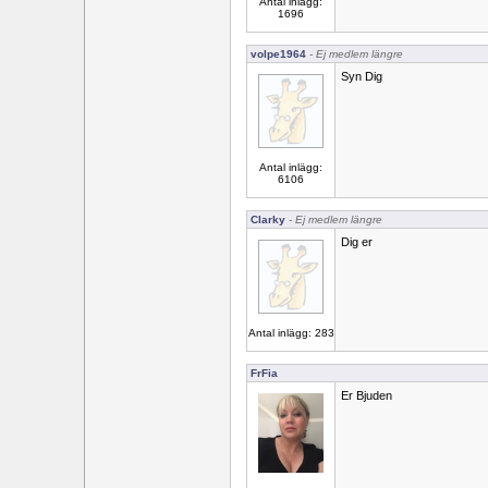
Antal inlägg:
1696
volpe1964
- Ej medlem längre
Syn Dig
Antal inlägg:
6106
Clarky
- Ej medlem längre
Dig er
Antal inlägg: 283
FrFia
Er Bjuden