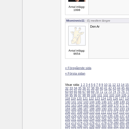
Antal inlägg:
1998
Miominmio11
- Ej medlem längre
Den Ar
Antal inlägg:
9654
« Föregående sida
« Första sidan
Visar sida:
1
2
3
4
5
6
7
8
9
10
11
12
13
14
15
32
33
34
35
36
37
38
39
40
41
42
43
44
45
46
63
64
65
66
67
68
69
70
71
72
73
74
75
76
77
94
95
96
97
98
99
100
101
102
103
104
105
1
118
119
120
121
122
123
124
125
126
127
12
140
141
142
143
144
145
146
147
148
149
15
162
163
164
165
166
167
168
169
170
171
17
184
185
186
187
188
189
190
191
192
193
19
206
207
208
209
210
211
212
213
214
215
21
228
229
230
231
232
233
234
235
236
237
23
250
251
252
253
254
255
256
257
258
259
26
272
273
274
275
276
277
278
279
280
281
28
294
295
296
297
298
299
300
301
302
303
30