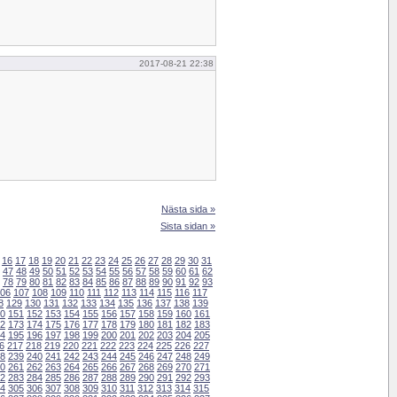
2017-08-21 22:38
Nästa sida »
Sista sidan »
16
17
18
19
20
21
22
23
24
25
26
27
28
29
30
31
47
48
49
50
51
52
53
54
55
56
57
58
59
60
61
62
78
79
80
81
82
83
84
85
86
87
88
89
90
91
92
93
06
107
108
109
110
111
112
113
114
115
116
117
8
129
130
131
132
133
134
135
136
137
138
139
0
151
152
153
154
155
156
157
158
159
160
161
2
173
174
175
176
177
178
179
180
181
182
183
4
195
196
197
198
199
200
201
202
203
204
205
6
217
218
219
220
221
222
223
224
225
226
227
8
239
240
241
242
243
244
245
246
247
248
249
0
261
262
263
264
265
266
267
268
269
270
271
2
283
284
285
286
287
288
289
290
291
292
293
4
305
306
307
308
309
310
311
312
313
314
315