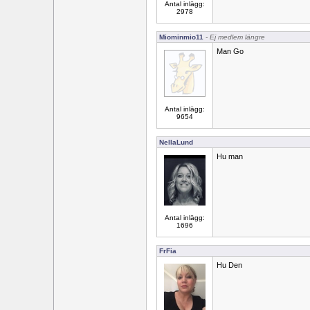
Antal inlägg:
2978
Miominmio11
- Ej medlem längre
Man Go
Antal inlägg:
9654
NellaLund
Hu man
Antal inlägg:
1696
FrFia
Hu Den