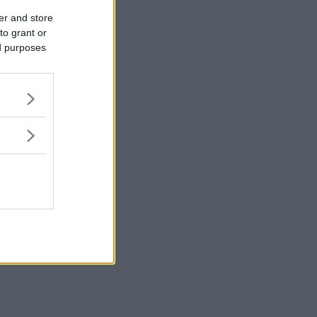
er and store
to grant or
ed purposes