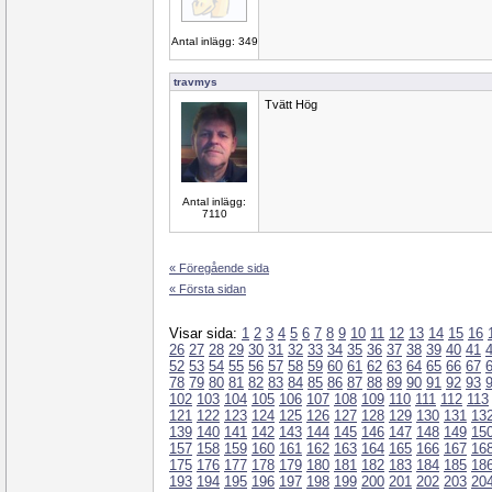
Antal inlägg: 349
travmys
Tvätt Hög
Antal inlägg:
7110
« Föregående sida
« Första sidan
Visar sida:
1
2
3
4
5
6
7
8
9
10
11
12
13
14
15
16
26
27
28
29
30
31
32
33
34
35
36
37
38
39
40
41
52
53
54
55
56
57
58
59
60
61
62
63
64
65
66
67
78
79
80
81
82
83
84
85
86
87
88
89
90
91
92
93
102
103
104
105
106
107
108
109
110
111
112
113
121
122
123
124
125
126
127
128
129
130
131
13
139
140
141
142
143
144
145
146
147
148
149
15
157
158
159
160
161
162
163
164
165
166
167
16
175
176
177
178
179
180
181
182
183
184
185
18
193
194
195
196
197
198
199
200
201
202
203
20