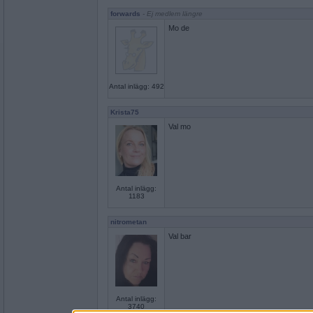
forwards
- Ej medlem längre
Mo de
Antal inlägg: 492
Krista75
Val mo
Antal inlägg:
1183
nitrometan
Val bar
Antal inlägg:
3740