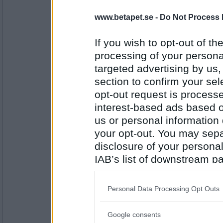
Wij
- Ej medlem längre
www.betapet.se -
Do Not Process 
Bar Disk
If you wish to opt-out of the
processing of your personal
targeted advertising by us
Antal inlägg: 349
section to confirm your sel
petit tess
opt-out request is proces
Disk Ett
interest-based ads based o
us or personal information d
your opt-out. You may separ
Antal inlägg:
disclosure of your personal
3552
IAB’s list of downstream pa
Krista75
also be disclosed by us to 
Brun ett
Downstream Participants
th
Personal Data Processing Opt Outs
third parties.
Google consents
Antal inlägg:
Please note that this web
1183