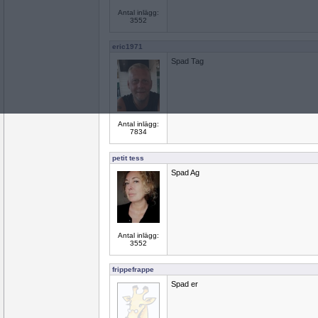
Antal inlägg:
3552
eric1971
Spad Tag
Antal inlägg:
7834
petit tess
Spad Ag
Antal inlägg:
3552
frippefrappe
Spad er