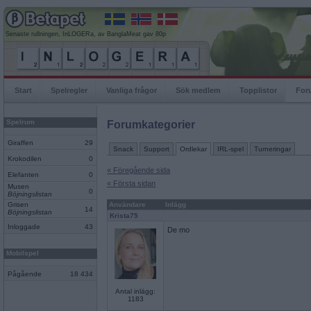
Senaste rullningen, InLOGERa, av BanglaMeat gav 80p
Start
Spelregler
Vanliga frågor
Sök medlem
Topplistor
For
Spelrum
Forumkategorier
Giraffen
29
Snack
Support
Ordlekar
IRL-spel
Turneringar
Krokodilen
0
« Föregående sida
Elefanten
0
« Första sidan
Musen
0
Böjningslistan
Grisen
Användare
Inlägg
14
Böjningslistan
Krista75
Inloggade
43
De mo
Mobilspel
Pågående
18 434
Antal inlägg:
1183