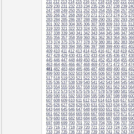
211
212
213
214
215
216
217
218
219
220
221
22
229
230
231
232
233
234
235
236
237
238
239
24
247
248
249
250
251
252
253
254
255
256
257
25
265
266
267
268
269
270
271
272
273
274
275
27
283
284
285
286
287
288
289
290
291
292
293
29
301
302
303
304
305
306
307
308
309
310
311
31
319
320
321
322
323
324
325
326
327
328
329
33
337
338
339
340
341
342
343
344
345
346
347
34
355
356
357
358
359
360
361
362
363
364
365
36
373
374
375
376
377
378
379
380
381
382
383
38
391
392
393
394
395
396
397
398
399
400
401
40
409
410
411
412
413
414
415
416
417
418
419
42
427
428
429
430
431
432
433
434
435
436
437
43
445
446
447
448
449
450
451
452
453
454
455
45
463
464
465
466
467
468
469
470
471
472
473
47
481
482
483
484
485
486
487
488
489
490
491
49
499
500
501
502
503
504
505
506
507
508
509
51
517
518
519
520
521
522
523
524
525
526
527
52
535
536
537
538
539
540
541
542
543
544
545
54
553
554
555
556
557
558
559
560
561
562
563
56
571
572
573
574
575
576
577
578
579
580
581
58
589
590
591
592
593
594
595
596
597
598
599
60
607
608
609
610
611
612
613
614
615
616
617
61
625
626
627
628
629
630
631
632
633
634
635
63
643
644
645
646
647
648
649
650
651
652
653
65
661
662
663
664
665
666
667
668
669
670
671
67
679
680
681
682
683
684
685
686
687
688
689
69
697
698
699
700
701
702
703
704
705
706
707
70
715
716
717
718
719
720
721
722
723
724
725
72
733
734
735
736
737
738
739
740
741
742
743
74