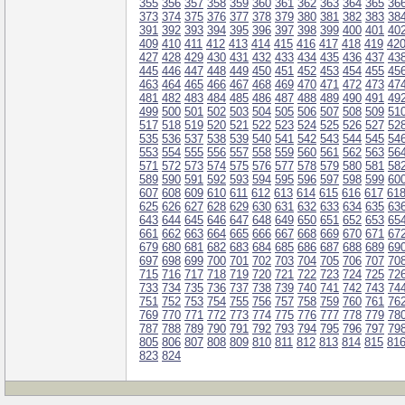
355
356
357
358
359
360
361
362
363
364
365
36
373
374
375
376
377
378
379
380
381
382
383
38
391
392
393
394
395
396
397
398
399
400
401
40
409
410
411
412
413
414
415
416
417
418
419
42
427
428
429
430
431
432
433
434
435
436
437
43
445
446
447
448
449
450
451
452
453
454
455
45
463
464
465
466
467
468
469
470
471
472
473
47
481
482
483
484
485
486
487
488
489
490
491
49
499
500
501
502
503
504
505
506
507
508
509
51
517
518
519
520
521
522
523
524
525
526
527
52
535
536
537
538
539
540
541
542
543
544
545
54
553
554
555
556
557
558
559
560
561
562
563
56
571
572
573
574
575
576
577
578
579
580
581
58
589
590
591
592
593
594
595
596
597
598
599
60
607
608
609
610
611
612
613
614
615
616
617
61
625
626
627
628
629
630
631
632
633
634
635
63
643
644
645
646
647
648
649
650
651
652
653
65
661
662
663
664
665
666
667
668
669
670
671
67
679
680
681
682
683
684
685
686
687
688
689
69
697
698
699
700
701
702
703
704
705
706
707
70
715
716
717
718
719
720
721
722
723
724
725
72
733
734
735
736
737
738
739
740
741
742
743
74
751
752
753
754
755
756
757
758
759
760
761
76
769
770
771
772
773
774
775
776
777
778
779
78
787
788
789
790
791
792
793
794
795
796
797
79
805
806
807
808
809
810
811
812
813
814
815
81
823
824