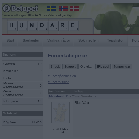
Senaste rullningen, HUnDARE, av Petérus94 gav 67p
Start
Spelregler
Vanliga frågor
Sök medlem
Topplistor
For
Spelrum
Forumkategorier
Giraffen
10
Snack
Support
Ordlekar
IRL-spel
Turneringar
Krokodilen
0
« Föregående sida
Elefanten
0
« Första sidan
Musen
0
Böjningslistan
Grisen
Användare
Inlägg
4
Böjningslistan
Miominmio11
- Ej medlem längre
Inloggade
14
Blad Växt
Mobilspel
Pågående
18 450
Antal inlägg:
9654