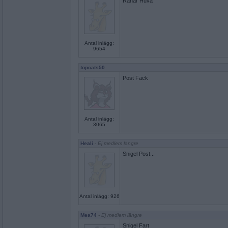
Rånar Huva
Antal inlägg:
9654
topcats50
Post Fack
Antal inlägg:
3065
Heali
- Ej medlem längre
Snigel Post...
Antal inlägg: 926
Mea74
- Ej medlem längre
Snigel Fart