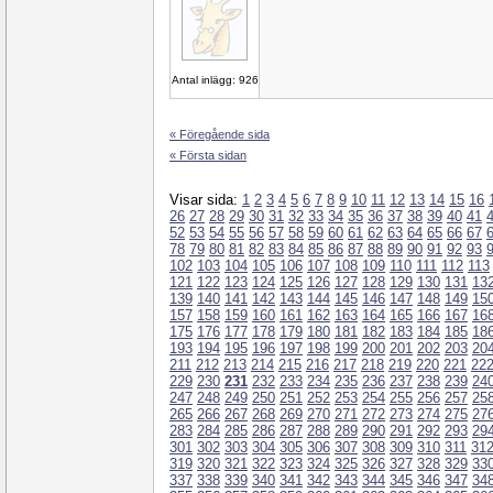
Antal inlägg: 926
« Föregående sida
« Första sidan
Visar sida:
1
2
3
4
5
6
7
8
9
10
11
12
13
14
15
16
26
27
28
29
30
31
32
33
34
35
36
37
38
39
40
41
52
53
54
55
56
57
58
59
60
61
62
63
64
65
66
67
78
79
80
81
82
83
84
85
86
87
88
89
90
91
92
93
102
103
104
105
106
107
108
109
110
111
112
113
121
122
123
124
125
126
127
128
129
130
131
13
139
140
141
142
143
144
145
146
147
148
149
15
157
158
159
160
161
162
163
164
165
166
167
16
175
176
177
178
179
180
181
182
183
184
185
18
193
194
195
196
197
198
199
200
201
202
203
20
211
212
213
214
215
216
217
218
219
220
221
22
229
230
231
232
233
234
235
236
237
238
239
24
247
248
249
250
251
252
253
254
255
256
257
25
265
266
267
268
269
270
271
272
273
274
275
27
283
284
285
286
287
288
289
290
291
292
293
29
301
302
303
304
305
306
307
308
309
310
311
31
319
320
321
322
323
324
325
326
327
328
329
33
337
338
339
340
341
342
343
344
345
346
347
34