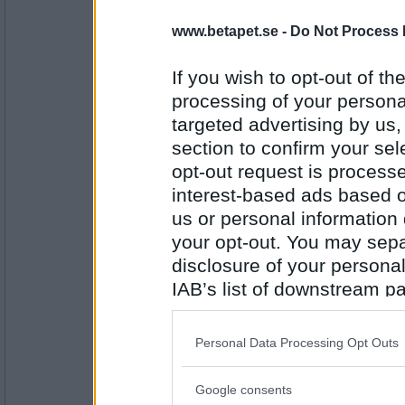
Heali
- Ej medlem längre
Håll Plats...
www.betapet.se -
Do Not Process 
If you wish to opt-out of the
Antal inlägg: 926
processing of your personal
targeted advertising by us
Miominmio11
- Ej medlem längre
section to confirm your sel
Plats Bank
opt-out request is proces
interest-based ads based o
us or personal information d
Antal inlägg:
9654
your opt-out. You may separ
disclosure of your personal
Heali
- Ej medlem längre
IAB’s list of downstream pa
Bank Direktör...
also be disclosed by us to 
Downstream Participants
th
Personal Data Processing Opt Outs
third parties.
Antal inlägg: 926
Google consents
ofrivillig
- Ej medlem längre
Please note that this web