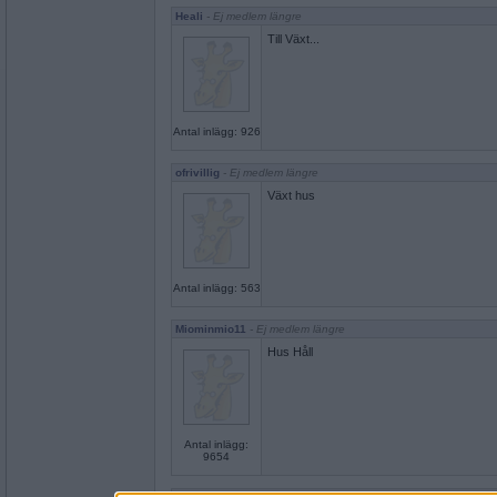
Heali
- Ej medlem längre
Till Växt...
Antal inlägg: 926
ofrivillig
- Ej medlem längre
Växt hus
Antal inlägg: 563
Miominmio11
- Ej medlem längre
Hus Håll
Antal inlägg:
9654