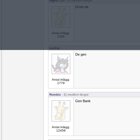
Ingrid 123
- Ej medlem längre
Dröm de
Antal inlägg:
1264
Lackia
De gen
Antal inlägg:
1779
Rombis
- Ej medlem längre
Gen Bank
Antal inlägg:
12458