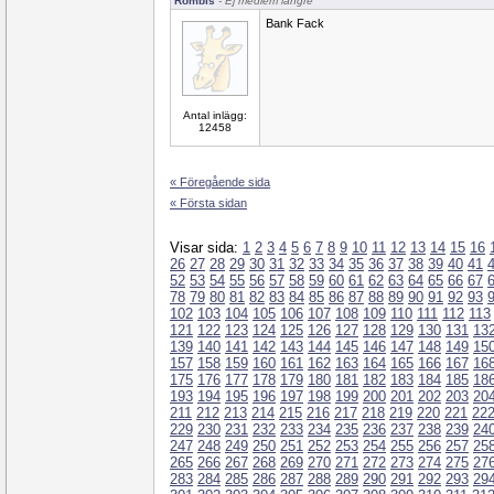
Rombis
- Ej medlem längre
Bank Fack
Antal inlägg:
12458
« Föregående sida
« Första sidan
Visar sida:
1
2
3
4
5
6
7
8
9
10
11
12
13
14
15
16
26
27
28
29
30
31
32
33
34
35
36
37
38
39
40
41
52
53
54
55
56
57
58
59
60
61
62
63
64
65
66
67
78
79
80
81
82
83
84
85
86
87
88
89
90
91
92
93
102
103
104
105
106
107
108
109
110
111
112
113
121
122
123
124
125
126
127
128
129
130
131
13
139
140
141
142
143
144
145
146
147
148
149
15
157
158
159
160
161
162
163
164
165
166
167
16
175
176
177
178
179
180
181
182
183
184
185
18
193
194
195
196
197
198
199
200
201
202
203
20
211
212
213
214
215
216
217
218
219
220
221
22
229
230
231
232
233
234
235
236
237
238
239
24
247
248
249
250
251
252
253
254
255
256
257
25
265
266
267
268
269
270
271
272
273
274
275
27
283
284
285
286
287
288
289
290
291
292
293
29