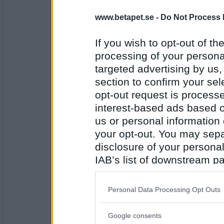
en dum en
www.betapet.se -
Do Not Process 
Hand La
If you wish to opt-out of the
processing of your personal
Antal inlägg:
13194
targeted advertising by us
section to confirm your sel
waaterLilly
- Ej medlem längre
opt-out request is proces
La Ber
interest-based ads based o
us or personal information d
your opt-out. You may separ
Antal inlägg: 765
disclosure of your personal
Rombis
- Ej medlem längre
IAB’s list of downstream pa
Ta La
also be disclosed by us to 
Downstream Participants
th
Personal Data Processing Opt Outs
third parties.
Antal inlägg:
12458
Google consents
Please note that this web