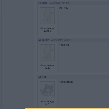
Rombis
- Ej medlem längre
Stil Prov
Antal inlägg:
12458
Bellarom
- Ej medlem längre
Hand Stil
Antal inlägg:
4220
Lackia
Hand Arbete
Antal inlägg:
1779