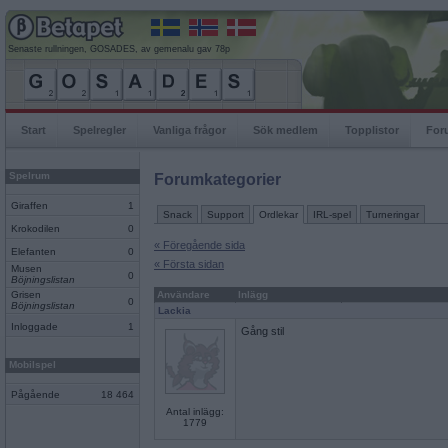
Senaste rullningen, GOSADES, av gemenalu gav 78p
Start
Spelregler
Vanliga frågor
Sök medlem
Topplistor
For
Spelrum
Forumkategorier
Giraffen
1
Snack
Support
Ordlekar
IRL-spel
Turneringar
Krokodilen
0
« Föregående sida
Elefanten
0
« Första sidan
Musen
0
Böjningslistan
Grisen
Användare
Inlägg
0
Böjningslistan
Lackia
Inloggade
1
Gång stil
Mobilspel
Pågående
18 464
Antal inlägg:
1779